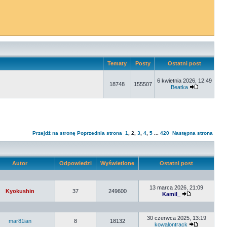
Tematy
Posty
Ostatni post
6 kwietnia 2026, 12:49
18748
155507
Beatka
Przejdź na stronę
Poprzednia strona
1
,
2
,
3
,
4
,
5
...
420
Następna strona
Autor
Odpowiedzi
Wyświetlone
Ostatni post
13 marca 2026, 21:09
Kyokushin
37
249600
Kamil_
30 czerwca 2025, 13:19
mar81ian
8
18132
kowalontrack