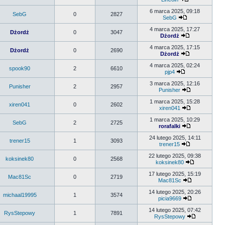
6 marca 2025, 09:18
SebG
0
2827
SebG
4 marca 2025, 17:27
Dżordż
0
3047
Dżordż
4 marca 2025, 17:15
Dżordż
0
2690
Dżordż
4 marca 2025, 02:24
spook90
2
6610
pjp4
3 marca 2025, 12:16
Punisher
2
2957
Punisher
1 marca 2025, 15:28
xiren041
0
2602
xiren041
1 marca 2025, 10:29
SebG
2
2725
rorafalki
24 lutego 2025, 14:11
trener15
1
3093
trener15
22 lutego 2025, 09:38
koksinek80
0
2568
koksinek80
17 lutego 2025, 15:19
Mac81Sc
0
2719
Mac81Sc
14 lutego 2025, 20:26
michaal19995
1
3574
picia9669
14 lutego 2025, 07:42
RysStepowy
1
7891
RysStepowy