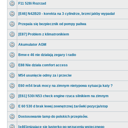
F11 528i Rozrzad
[E46] N42B20 - korekta na 3 cylindrze, brzmi jakby wypadał
Przepala się bezpiecznik od pompy paliwa
[E87] Problem z klimatronikiem
Akumulator AGM
Bmw e 46 nie działają zegary i radio
E88 Nie działa comfort access
M54 usunięcie odmy za i przeciw
E60 m54 brak mocy na zimnym nietypowa sytuacja katy ?
[E61] 530i N53 check engine rzuca silnikiem na zimnym
E 60 530 d brak lewej zewnętrznej żarówki pozycja/stop
Dostosowanie lamp do polskich przepisów.
[e46]znizajace sie lusterko po wrzuceniu wstecznego