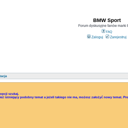
BMW Sport
Forum dyskusyjne fanów mark
FAQ
Zaloguj
Zarejestruj
tacja
pcji szukaj.
śwież istniejący podobny temat a jeżeli takiego nie ma, możesz założyć nowy temat.