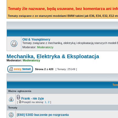
Tematy źle nazwane, będą usuwane, bez komentarza ani inf
Tematy związane z ze starszymi modelami BMW takimi jak E36, E34, E32, E12 et
Old & Youngtimery
Tematy związane z mechaniką, elektryką i eksploatacją starszych modeli 
Moderator:
Moderatorzy
Mechanika, Elektryka & Eksploatacja
Moderator:
Moderatorzy
Strona
2
z
420
[ Tematy: 25149 ]
Tem
Ważne ogłoszenia
Frank - nie żyje
[
Przejdź na stronę:
1
,
2
]
Tematy
[E60] 530D buczenie po rozgrzaniu