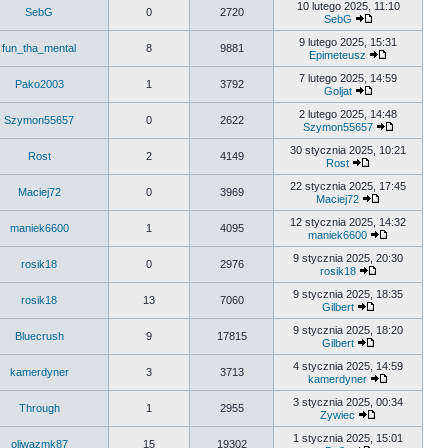
10 lutego 2025, 11:10
SebG
0
2720
SebG
9 lutego 2025, 15:31
fun_tha_mental
8
9881
Epimeteusz
7 lutego 2025, 14:59
Pako2003
1
3792
Goljat
2 lutego 2025, 14:48
Szymon55657
0
2622
Szymon55657
30 stycznia 2025, 10:21
Rost
2
4149
Rost
22 stycznia 2025, 17:45
Maciej72
0
3969
Maciej72
12 stycznia 2025, 14:32
maniek6600
1
4095
maniek6600
9 stycznia 2025, 20:30
rosik18
0
2976
rosik18
9 stycznia 2025, 18:35
rosik18
13
7060
Gilbert
9 stycznia 2025, 18:20
Bluecrush
9
17815
Gilbert
4 stycznia 2025, 14:59
kamerdyner
3
3713
kamerdyner
3 stycznia 2025, 00:34
Through
1
2955
Zywiec
1 stycznia 2025, 15:01
oliwazmk87
15
19302