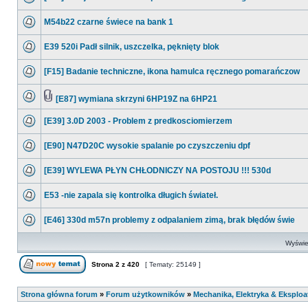
M54b22 czarne świece na bank 1
E39 520i Padł silnik, uszczelka, pęknięty blok
[F15] Badanie techniczne, ikona hamulca ręcznego pomarańczow
[E87] wymiana skrzyni 6HP19Z na 6HP21
[E39] 3.0D 2003 - Problem z predkosciomierzem
[E90] N47D20C wysokie spalanie po czyszczeniu dpf
[E39] WYLEWA PŁYN CHŁODNICZY NA POSTOJU !!! 530d
E53 -nie zapala się kontrolka długich świateł.
[E46] 330d m57n problemy z odpalaniem zimą, brak błędów świe
Wyświet
Strona
2
z
420
[ Tematy: 25149 ]
Strona główna forum
»
Forum użytkowników
»
Mechanika, Elektryka & Eksploa