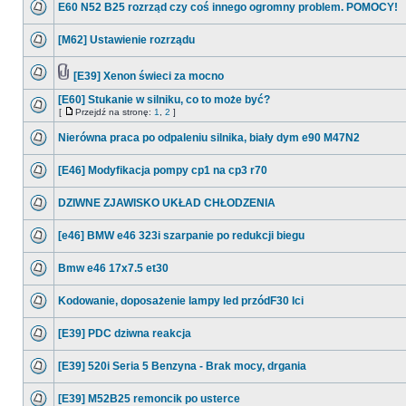
E60 N52 B25 rozrząd czy coś innego ogromny problem. POMOCY!
[M62] Ustawienie rozrządu
[E39] Xenon świeci za mocno
[E60] Stukanie w silniku, co to może być?
[
Przejdź na stronę:
1
,
2
]
Nierówna praca po odpaleniu silnika, biały dym e90 M47N2
[E46] Modyfikacja pompy cp1 na cp3 r70
DZIWNE ZJAWISKO UKŁAD CHŁODZENIA
[e46] BMW e46 323i szarpanie po redukcji biegu
Bmw e46 17x7.5 et30
Kodowanie, doposażenie lampy led przódF30 lci
[E39] PDC dziwna reakcja
[E39] 520i Seria 5 Benzyna - Brak mocy, drgania
[E39] M52B25 remoncik po usterce