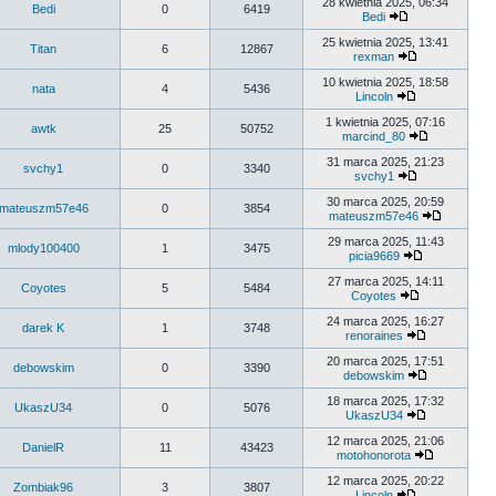
28 kwietnia 2025, 06:34
Bedi
0
6419
Bedi
25 kwietnia 2025, 13:41
Titan
6
12867
rexman
10 kwietnia 2025, 18:58
nata
4
5436
Lincoln
1 kwietnia 2025, 07:16
awtk
25
50752
marcind_80
31 marca 2025, 21:23
svchy1
0
3340
svchy1
30 marca 2025, 20:59
mateuszm57e46
0
3854
mateuszm57e46
29 marca 2025, 11:43
mlody100400
1
3475
picia9669
27 marca 2025, 14:11
Coyotes
5
5484
Coyotes
24 marca 2025, 16:27
darek K
1
3748
renoraines
20 marca 2025, 17:51
debowskim
0
3390
debowskim
18 marca 2025, 17:32
UkaszU34
0
5076
UkaszU34
12 marca 2025, 21:06
DanielR
11
43423
motohonorota
12 marca 2025, 20:22
Zombiak96
3
3807
Lincoln