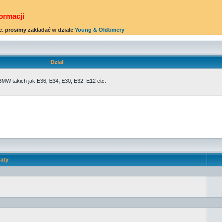
ormacji
c. prosimy zakładać w dziale
Young & Oldtimery
Dział
BMW takich jak E36, E34, E30, E32, E12 etc.
aty