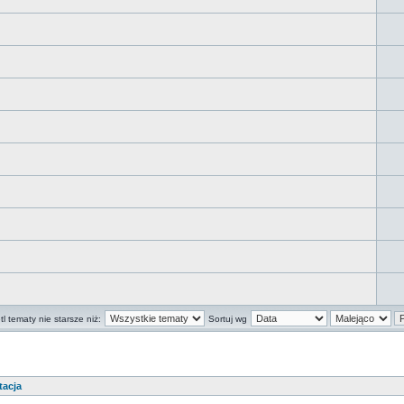
l tematy nie starsze niż:
Sortuj wg
tacja