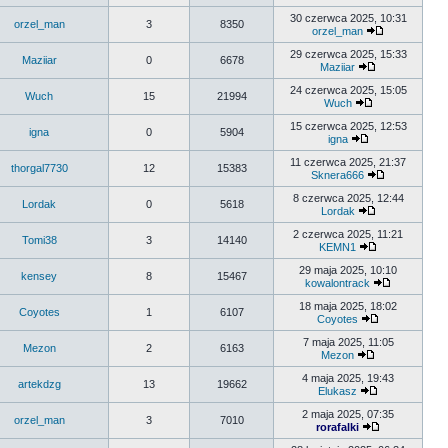
30 czerwca 2025, 10:31
orzel_man
3
8350
orzel_man
29 czerwca 2025, 15:33
Maziiar
0
6678
Maziiar
24 czerwca 2025, 15:05
Wuch
15
21994
Wuch
15 czerwca 2025, 12:53
igna
0
5904
igna
11 czerwca 2025, 21:37
thorgal7730
12
15383
Sknera666
8 czerwca 2025, 12:44
Lordak
0
5618
Lordak
2 czerwca 2025, 11:21
Tomi38
3
14140
KEMN1
29 maja 2025, 10:10
kensey
8
15467
kowalontrack
18 maja 2025, 18:02
Coyotes
1
6107
Coyotes
7 maja 2025, 11:05
Mezon
2
6163
Mezon
4 maja 2025, 19:43
artekdzg
13
19662
Elukasz
2 maja 2025, 07:35
orzel_man
3
7010
rorafalki