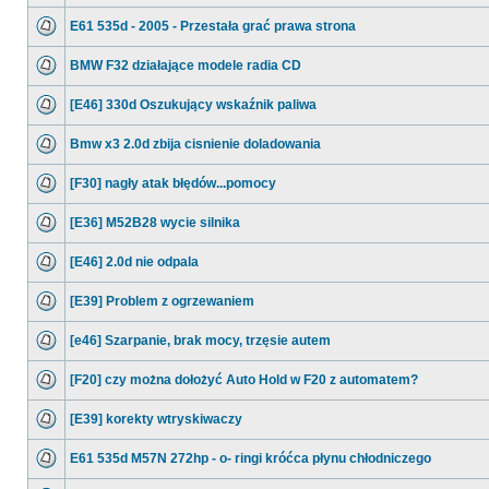
E61 535d - 2005 - Przestała grać prawa strona
BMW F32 działające modele radia CD
[E46] 330d Oszukujący wskaźnik paliwa
Bmw x3 2.0d zbija cisnienie doladowania
[F30] nagły atak błędów...pomocy
[E36] M52B28 wycie silnika
[E46] 2.0d nie odpala
[E39] Problem z ogrzewaniem
[e46] Szarpanie, brak mocy, trzęsie autem
[F20] czy można dołożyć Auto Hold w F20 z automatem?
[E39] korekty wtryskiwaczy
E61 535d M57N 272hp - o- ringi króćca płynu chłodniczego