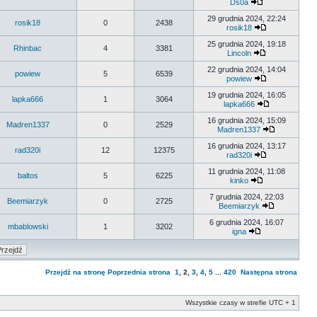
Ds0a
29 grudnia 2024, 22:24
rosik18
0
2438
rosik18
25 grudnia 2024, 19:18
Rhinbac
4
3381
Lincoln
22 grudnia 2024, 14:04
powiew
5
6539
powiew
19 grudnia 2024, 16:05
lapka666
1
3064
lapka666
16 grudnia 2024, 15:09
Madren1337
0
2529
Madren1337
16 grudnia 2024, 13:17
rad320i
12
12375
rad320i
11 grudnia 2024, 11:08
baltos
5
6225
kinko
7 grudnia 2024, 22:03
Beemiarzyk
0
2725
Beemiarzyk
6 grudnia 2024, 16:07
mbablowski
1
3202
igna
Przejdź na stronę
Poprzednia strona
1
,
2
,
3
,
4
,
5
...
420
Następna strona
Wszystkie czasy w strefie UTC + 1