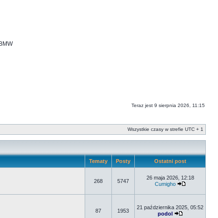
i BMW
Teraz jest 9 sierpnia 2026, 11:15
Wszystkie czasy w strefie UTC + 1
Tematy
Posty
Ostatni post
26 maja 2026, 12:18
268
5747
Cumigho
21 października 2025, 05:52
87
1953
podol