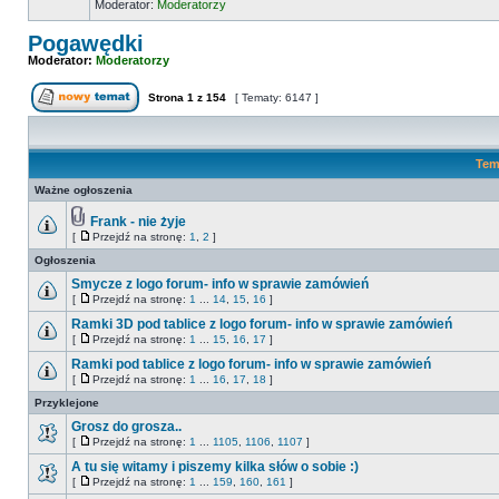
Moderator:
Moderatorzy
Pogawędki
Moderator:
Moderatorzy
Strona
1
z
154
[ Tematy: 6147 ]
Tem
Ważne ogłoszenia
Frank - nie żyje
[
Przejdź na stronę:
1
,
2
]
Ogłoszenia
Smycze z logo forum- info w sprawie zamówień
[
Przejdź na stronę:
1
...
14
,
15
,
16
]
Ramki 3D pod tablice z logo forum- info w sprawie zamówień
[
Przejdź na stronę:
1
...
15
,
16
,
17
]
Ramki pod tablice z logo forum- info w sprawie zamówień
[
Przejdź na stronę:
1
...
16
,
17
,
18
]
Przyklejone
Grosz do grosza..
[
Przejdź na stronę:
1
...
1105
,
1106
,
1107
]
A tu się witamy i piszemy kilka słów o sobie :)
[
Przejdź na stronę:
1
...
159
,
160
,
161
]