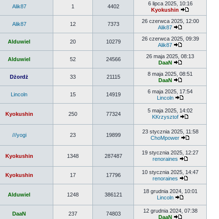
6 lipca 2025, 10:16
Alik87
1
4402
Kyokushin
26 czerwca 2025, 12:00
Alik87
12
7373
Alik87
26 czerwca 2025, 09:39
Alduwiel
20
10279
Alik87
26 maja 2025, 08:13
Alduwiel
52
24566
DaaN
8 maja 2025, 08:51
Dżordż
33
21115
DaaN
6 maja 2025, 17:54
Lincoln
15
14919
Lincoln
5 maja 2025, 14:02
Kyokushin
250
77324
KKrzysztof
23 stycznia 2025, 11:58
///yogi
23
19899
ChoMpower
19 stycznia 2025, 12:27
Kyokushin
1348
287487
renoraines
10 stycznia 2025, 14:47
Kyokushin
17
17796
renoraines
18 grudnia 2024, 10:01
Alduwiel
1248
386121
Lincoln
12 grudnia 2024, 07:38
DaaN
237
74803
DaaN