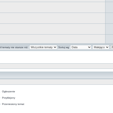
l tematy nie starsze niż:
Sortuj wg
Ogłoszenie
Przyklejony
Przeniesiony temat