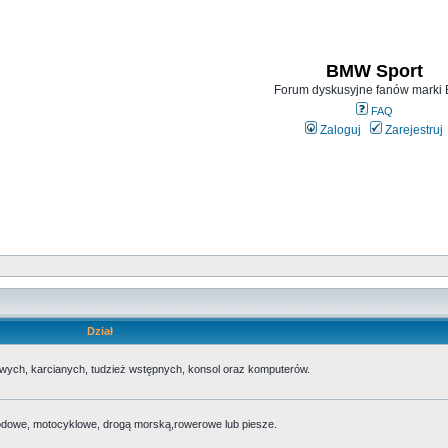
BMW Sport
Forum dyskusyjne fanów mark
FAQ
Zaloguj
Zarejestruj
Dział
wych, karcianych, tudzież wstępnych, konsol oraz komputerów.
odowe, motocyklowe, drogą morską,rowerowe lub piesze.