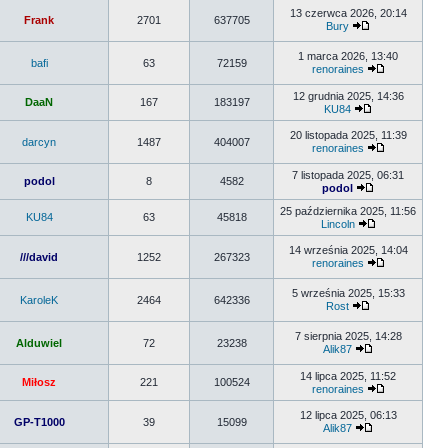
13 czerwca 2026, 20:14
Frank
2701
637705
Bury
1 marca 2026, 13:40
bafi
63
72159
renoraines
12 grudnia 2025, 14:36
DaaN
167
183197
KU84
20 listopada 2025, 11:39
darcyn
1487
404007
renoraines
7 listopada 2025, 06:31
podol
8
4582
podol
25 października 2025, 11:56
KU84
63
45818
Lincoln
14 września 2025, 14:04
///david
1252
267323
renoraines
5 września 2025, 15:33
KaroleK
2464
642336
Rost
7 sierpnia 2025, 14:28
Alduwiel
72
23238
Alik87
14 lipca 2025, 11:52
Miłosz
221
100524
renoraines
12 lipca 2025, 06:13
GP-T1000
39
15099
Alik87