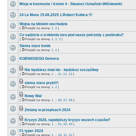
Misja w kosmosie / Axiom 4 - Sławosz Uznański-Wiśniewski
24 Le Mans 15.06.2025 1.Robert Kubica !!!
Wojna na bliskim wschodzie
[
Przejdź na stronę:
1
,
2
]
Co sądzicie o zrobieniu toru pod nasze potrzeby z pozbruku?
[
Przejdź na stronę:
1
,
2
,
3
]
Siema stare konie
[
Przejdź na stronę:
1
,
2
]
KOENIGSEGG Gemera
Nie będziesz miał nic - będziesz szczęśliwy
[
Przejdź na stronę:
1
...
11
,
12
,
13
]
siema stare pryki!!!
[
Przejdź na stronę:
1
,
2
]
Nowy Wał
[
Przejdź na stronę:
1
...
66
,
67
,
68
]
Zmiany w przepisach 2024
Kryzys 2020, największy kryzys wszech czasów?
[
Przejdź na stronę:
1
...
61
,
62
,
63
]
F1 typer 2024
[
Przejdź na stronę:
1
...
10
,
11
,
12
]