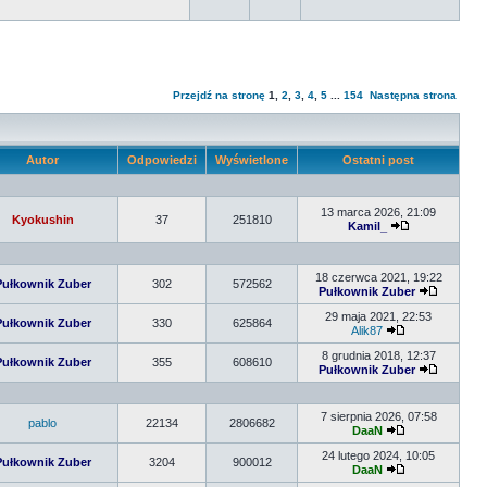
Przejdź na stronę
1
,
2
,
3
,
4
,
5
...
154
Następna strona
Autor
Odpowiedzi
Wyświetlone
Ostatni post
13 marca 2026, 21:09
Kyokushin
37
251810
Kamil_
18 czerwca 2021, 19:22
Pułkownik Zuber
302
572562
Pułkownik Zuber
29 maja 2021, 22:53
Pułkownik Zuber
330
625864
Alik87
8 grudnia 2018, 12:37
Pułkownik Zuber
355
608610
Pułkownik Zuber
7 sierpnia 2026, 07:58
pablo
22134
2806682
DaaN
24 lutego 2024, 10:05
Pułkownik Zuber
3204
900012
DaaN