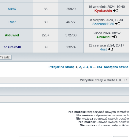
16 września 2024, 10:40
Alik87
35
25929
Kyokushin
8 sierpnia 2024, 12:34
Rost
80
46777
Szczurek1986
6 lipca 2024, 08:52
Alduwiel
2257
372730
Alduwiel
11 czerwca 2024, 20:17
Zdzira 850I
39
23274
Rost
Przejdź na stronę
1
,
2
,
3
,
4
,
5
...
154
Następna strona
Wszystkie czasy w strefie UTC + 1
Nie możesz
rozpoczynać nowych tematów
Nie możesz
odpowiadać w tematach
Nie możesz
edytować swoich postów
Nie możesz
usuwać swoich postów
Nie możesz
dodawać załączników