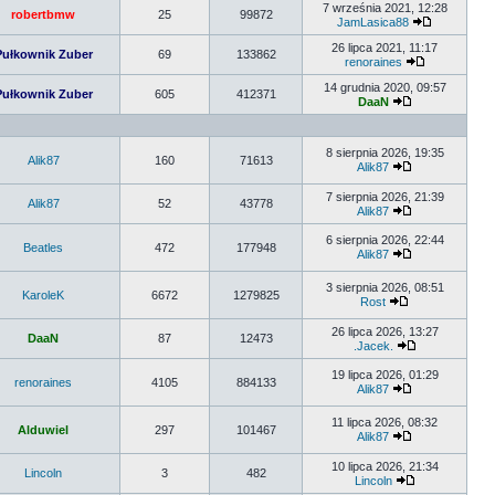
7 września 2021, 12:28
robertbmw
25
99872
JamLasica88
26 lipca 2021, 11:17
Pułkownik Zuber
69
133862
renoraines
14 grudnia 2020, 09:57
Pułkownik Zuber
605
412371
DaaN
8 sierpnia 2026, 19:35
Alik87
160
71613
Alik87
7 sierpnia 2026, 21:39
Alik87
52
43778
Alik87
6 sierpnia 2026, 22:44
Beatles
472
177948
Alik87
3 sierpnia 2026, 08:51
KaroleK
6672
1279825
Rost
26 lipca 2026, 13:27
DaaN
87
12473
.Jacek.
19 lipca 2026, 01:29
renoraines
4105
884133
Alik87
11 lipca 2026, 08:32
Alduwiel
297
101467
Alik87
10 lipca 2026, 21:34
Lincoln
3
482
Lincoln