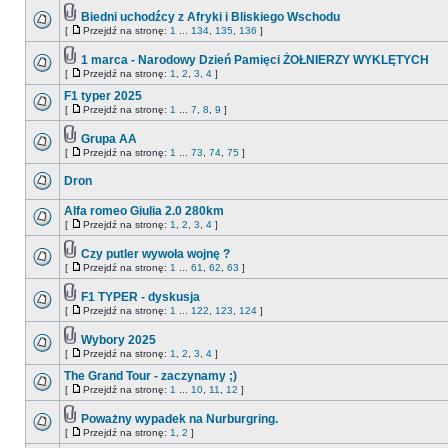
Biedni uchodźcy z Afryki i Bliskiego Wschodu
[
Przejdź na stronę:
1
...
134
,
135
,
136
]
1 marca - Narodowy Dzień Pamięci ŻOŁNIERZY WYKLĘTYCH
[
Przejdź na stronę:
1
,
2
,
3
,
4
]
F1 typer 2025
[
Przejdź na stronę:
1
...
7
,
8
,
9
]
Grupa AA
[
Przejdź na stronę:
1
...
73
,
74
,
75
]
Dron
Alfa romeo Giulia 2.0 280km
[
Przejdź na stronę:
1
,
2
,
3
,
4
]
Czy putler wywoła wojnę ?
[
Przejdź na stronę:
1
...
61
,
62
,
63
]
F1 TYPER - dyskusja
[
Przejdź na stronę:
1
...
122
,
123
,
124
]
Wybory 2025
[
Przejdź na stronę:
1
,
2
,
3
,
4
]
The Grand Tour - zaczynamy ;)
[
Przejdź na stronę:
1
...
10
,
11
,
12
]
Poważny wypadek na Nurburgring.
[
Przejdź na stronę:
1
,
2
]