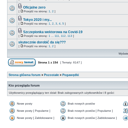
Oficjalne zero
[
Przejdź na stronę:
1
,
2
]
Tokyo 2020 i my...
[
Przejdź na stronę:
1
,
2
,
3
,
4
,
5
]
Szczepionka wektorowa na Covid-19
[
Przejdź na stronę:
1
...
111
,
112
,
113
]
skutecznie dorobić da się???
[
Przejdź na stronę:
1
,
2
]
Wyświet
Strona
1
z
154
[ Tematy: 6147 ]
Strona główna forum
»
Pozostałe
»
Pogawędki
Kto przegląda forum
Użytkownicy przeglądający ten dział: Brak zalogowanych użytkowników i 8 gości
Nowe posty
Brak nowych postów
Nowe posty [ Popularne ]
Brak nowych postów [ Popularne ]
Nowe posty [ Zablokowane ]
Brak nowych postów [ Zablokowane ]