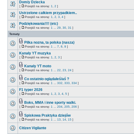
Dom/y Dziecka
[
Przejdź na stronę:
1
,
2
]
Ustrzelone całkiem przypadkiem..
[
Przejdź na stronę:
1
,
2
,
3
,
4
]
Podziękowania!!!! (etc)
[
Przejdź na stronę:
1
...
29
,
30
,
31
]
Tematy
Pilka nozna, ta polska (nasza)
[
Przejdź na stronę:
1
...
7
,
8
,
9
]
Kanały YT muzyka
[
Przejdź na stronę:
1
,
2
,
3
]
Kanały YT moto
[
Przejdź na stronę:
1
...
22
,
23
,
24
]
Co ostatnio oglądałeś/aś ?
[
Przejdź na stronę:
1
...
332
,
333
,
334
]
F1 typer 2026
[
Przejdź na stronę:
1
,
2
,
3
,
4
,
5
]
Boks, MMA i inne sporty walki.
[
Przejdź na stronę:
1
...
204
,
205
,
206
]
Spiskowa Praktyka dziejów
[
Przejdź na stronę:
1
...
13
,
14
,
15
]
Citizen Vigilante