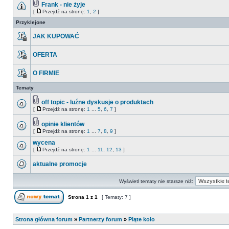
Frank - nie żyje
[
Przejdź na stronę:
1
,
2
]
Przyklejone
JAK KUPOWAĆ
OFERTA
O FIRMIE
Tematy
off topic - luźne dyskusje o produktach
[
Przejdź na stronę:
1
...
5
,
6
,
7
]
opinie klientów
[
Przejdź na stronę:
1
...
7
,
8
,
9
]
wycena
[
Przejdź na stronę:
1
...
11
,
12
,
13
]
aktualne promocje
Wyświetl tematy nie starsze niż:
Strona
1
z
1
[ Tematy: 7 ]
Strona główna forum
»
Partnerzy forum
»
Piąte koło