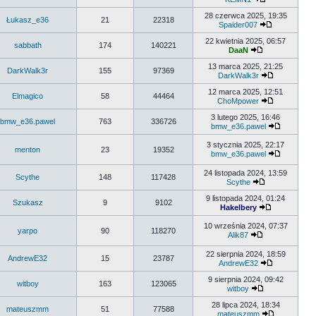
28 czerwca 2025, 19:35
Łukasz_e36
21
22318
Spaider007
22 kwietnia 2025, 06:57
sabbath
174
140221
DaaN
13 marca 2025, 21:25
DarkWalk3r
155
97369
DarkWalk3r
12 marca 2025, 12:51
Elmagico
58
44464
ChoMpower
3 lutego 2025, 16:46
bmw_e36.pawel
763
336726
bmw_e36.pawel
3 stycznia 2025, 22:17
menton
23
19352
bmw_e36.pawel
24 listopada 2024, 13:59
Scythe
148
117428
Scythe
9 listopada 2024, 01:24
Szukasz
9
9102
Hakelbery
10 września 2024, 07:37
yarpo
90
118270
Alik87
22 sierpnia 2024, 18:59
AndrewE32
15
23787
AndrewE32
9 sierpnia 2024, 09:42
witboy
163
123065
witboy
28 lipca 2024, 18:34
mateuszmm
51
77588
mateuszmm