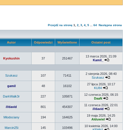
Przejdź na stronę
1
,
2
,
3
,
4
,
5
...
64
Następna strona
Autor
Odpowiedzi
Wyświetlone
Ostatni post
13 marca 2026, 21:09
Kyokushin
37
251467
Kamil_
2 sierpnia 2026, 08:40
Szukasz
107
71411
Szukasz
27 lipca 2026, 10:17
gamil
48
16102
KU84
12 czerwca 2026, 06:15
DarkWalk3r
227
105871
DaaN
11 czerwca 2026, 22:01
///david
801
454307
///david
19 maja 2026, 14:25
Mlodociany
194
164625
Alduwiel
10 kwietnia 2026, 14:00
Marcin25i
145
103496
KEMN1