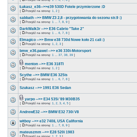
Łukasz_e36-->>e39 530D Fotele przymierzone :D
[
Przejdź na stronę:
1
,
2
]
sabbath -->> BMW Z3 2,8 - przygotowania do sezonu str.9 :)
[
Przejdź na stronę:
1
...
7
,
8
,
9
]
DarkWalk3r -->> E36 Cabrio "Take 2"
[
Przejdź na stronę:
1
...
6
,
7
,
8
]
Elmagico -->> Bmw e38 730d Nowe koło 21 cali :)
[
Przejdź na stronę:
1
,
2
,
3
]
bmw_e36.pawel -->> e36 330i-Motorsport
[
Przejdź na stronę:
1
...
37
,
38
,
39
]
menton -->> E36 318TI
[
Przejdź na stronę:
1
,
2
]
Scythe -->> BMW E36 325is
[
Przejdź na stronę:
1
...
6
,
7
,
8
]
Szukasz -->> 1991 E36 Sedan
yarpo -->> E34 535i '89 M30B35
[
Przejdź na stronę:
1
,
2
,
3
,
4
,
5
]
AndrewE32 -->> BMW E32 730i V8
witboy -->> e32 740iL USA California
[
Przejdź na stronę:
1
...
7
,
8
,
9
]
mateuszmm -->> E28 520i 1983
[
Przejdź na stronę:
1
,
2
,
3
]