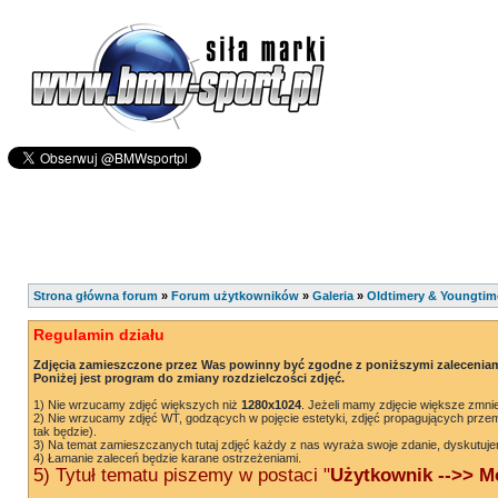
Strona główna forum
»
Forum użytkowników
»
Galeria
»
Oldtimery & Youngtim
Regulamin działu
Zdjęcia zamieszczone przez Was powinny być zgodne z poniższymi zaleceniam
Poniżej jest program do zmiany rozdzielczości zdjęć.
1) Nie wrzucamy zdjęć większych niż
1280x1024
. Jeżeli mamy zdjęcie większe zmnie
2) Nie wrzucamy zdjęć WT, godzących w pojęcie estetyki, zdjęć propagujących przem
tak będzie).
3) Na temat zamieszczanych tutaj zdjęć każdy z nas wyraża swoje zdanie, dyskutuje
4) Łamanie zaleceń będzie karane ostrzeżeniami.
5) Tytuł tematu piszemy w postaci "
Użytkownik -->> Mo