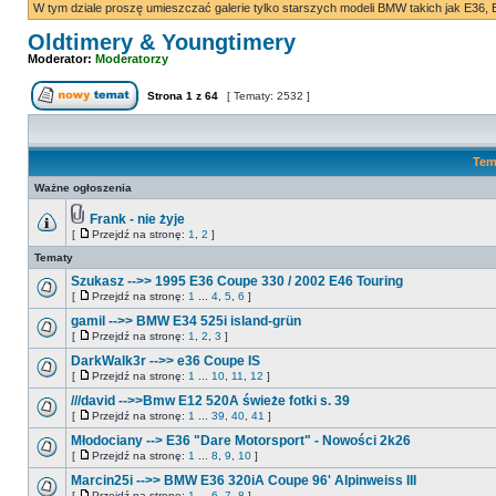
W tym dziale proszę umieszczać galerie tylko starszych modeli BMW takich jak E36, 
Oldtimery & Youngtimery
Moderator:
Moderatorzy
Strona
1
z
64
[ Tematy: 2532 ]
Tem
Ważne ogłoszenia
Frank - nie żyje
[
Przejdź na stronę:
1
,
2
]
Tematy
Szukasz -->> 1995 E36 Coupe 330 / 2002 E46 Touring
[
Przejdź na stronę:
1
...
4
,
5
,
6
]
gamil -->> BMW E34 525i island-grün
[
Przejdź na stronę:
1
,
2
,
3
]
DarkWalk3r -->> e36 Coupe IS
[
Przejdź na stronę:
1
...
10
,
11
,
12
]
///david -->>Bmw E12 520A świeże fotki s. 39
[
Przejdź na stronę:
1
...
39
,
40
,
41
]
Młodociany --> E36 "Dare Motorsport" - Nowości 2k26
[
Przejdź na stronę:
1
...
8
,
9
,
10
]
Marcin25i -->> BMW E36 320iA Coupe 96' Alpinweiss III
[
Przejdź na stronę:
1
...
6
,
7
,
8
]