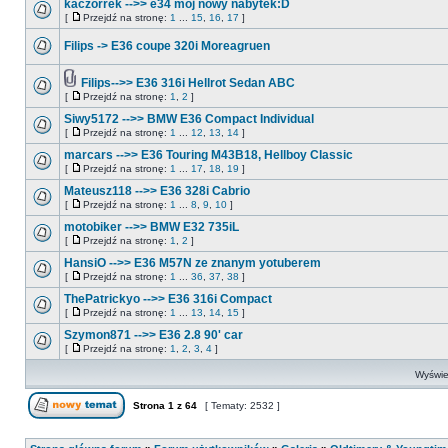
kaczorrek -->> e34 moj nowy nabytek:D
[
Przejdź na stronę:
1
...
15
,
16
,
17
]
Filips -> E36 coupe 320i Moreagruen
Filips-->> E36 316i Hellrot Sedan ABC
[
Przejdź na stronę:
1
,
2
]
Siwy5172 -->> BMW E36 Compact Individual
[
Przejdź na stronę:
1
...
12
,
13
,
14
]
marcars -->> E36 Touring M43B18, Hellboy Classic
[
Przejdź na stronę:
1
...
17
,
18
,
19
]
Mateusz118 -->> E36 328i Cabrio
[
Przejdź na stronę:
1
...
8
,
9
,
10
]
motobiker -->> BMW E32 735iL
[
Przejdź na stronę:
1
,
2
]
HansiO -->> E36 M57N ze znanym yotuberem
[
Przejdź na stronę:
1
...
36
,
37
,
38
]
ThePatrickyo -->> E36 316i Compact
[
Przejdź na stronę:
1
...
13
,
14
,
15
]
Szymon871 -->> E36 2.8 90' car
[
Przejdź na stronę:
1
,
2
,
3
,
4
]
Wyświet
Strona
1
z
64
[ Tematy: 2532 ]