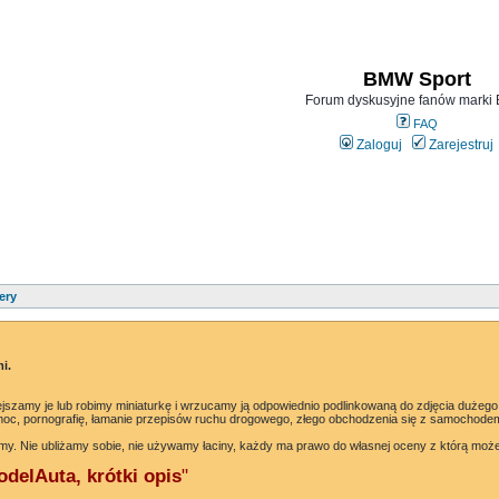
BMW Sport
Forum dyskusyjne fanów mark
FAQ
Zaloguj
Zarejestruj
ery
i.
jszamy je lub robimy miniaturkę i wrzucamy ją odpowiednio podlinkowaną do zdjęcia dużego
oc, pornografię, łamanie przepisów ruchu drogowego, złego obchodzenia się z samochodem 
my. Nie ubliżamy sobie, nie używamy łaciny, każdy ma prawo do własnej oceny z którą moż
delAuta, krótki opis
"