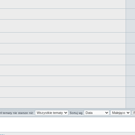
l tematy nie starsze niż:
Sortuj wg