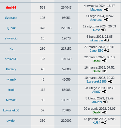
4 kwietnia 2024, 16:47
timi-91
539
284047
Maderaz
7 lutego 2024, 10:42
Szukasz
125
93051
Szukasz
19 stycznia 2024, 20:39
Q-bak
378
226185
Rost
6 lipca 2023, 21:05
skwarciu
13
19078
skwarciu
27 marca 2023, 19:41
_KL_
280
217152
JagerE30
22 marca 2023, 08:13
arek2611
123
104130
DaaN
16 marca 2023, 07:52
Kudłaty
48
57800
DaaN
10 marca 2023, 10:32
-kamil-
48
43056
Szczurek1986
28 lutego 2023, 00:30
fredi
112
86903
Alik87
5 lutego 2023, 19:49
MrMazi
98
108219
MrMazi
20 grudnia 2022, 08:07
koksinek80
57
78766
DaaN
13 grudnia 2022, 18:05
swider
360
210002
KU84