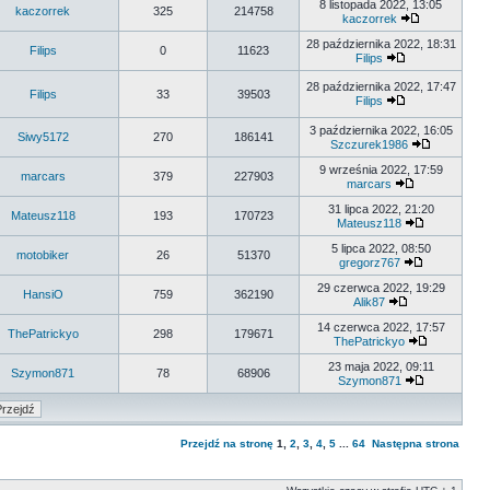
8 listopada 2022, 13:05
kaczorrek
325
214758
kaczorrek
28 października 2022, 18:31
Filips
0
11623
Filips
28 października 2022, 17:47
Filips
33
39503
Filips
3 października 2022, 16:05
Siwy5172
270
186141
Szczurek1986
9 września 2022, 17:59
marcars
379
227903
marcars
31 lipca 2022, 21:20
Mateusz118
193
170723
Mateusz118
5 lipca 2022, 08:50
motobiker
26
51370
gregorz767
29 czerwca 2022, 19:29
HansiO
759
362190
Alik87
14 czerwca 2022, 17:57
ThePatrickyo
298
179671
ThePatrickyo
23 maja 2022, 09:11
Szymon871
78
68906
Szymon871
Przejdź na stronę
1
,
2
,
3
,
4
,
5
...
64
Następna strona