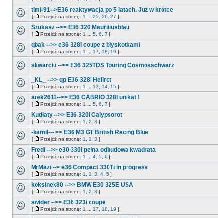
timi-91-->E36 reaktywacja po 5 latach. Już w krótce
[
Przejdź na stronę:
1
...
25
,
26
,
27
]
Szukasz -->> E36 320 Mauritiusblau
[
Przejdź na stronę:
1
...
5
,
6
,
7
]
qbak -->> e36 328i coupe z błyskotkami
[
Przejdź na stronę:
1
...
17
,
18
,
19
]
skwarciu -->> E36 325TDS Touring Cosmosschwarz
_KL_ -->> qp E36 328i Hellrot
[
Przejdź na stronę:
1
...
13
,
14
,
15
]
arek2611-->> E36 CABRIO 328I unikat !
[
Przejdź na stronę:
1
...
5
,
6
,
7
]
Kudłaty -->> E36 320i Calypsorot
[
Przejdź na stronę:
1
,
2
,
3
]
-kamil--- >> E36 M3 GT British Racing Blue
[
Przejdź na stronę:
1
,
2
,
3
]
Fredi -->> e30 330i pełna odbudowa kwadrata
[
Przejdź na stronę:
1
...
4
,
5
,
6
]
MrMazi --> e36 Compact 330Ti in progress
[
Przejdź na stronę:
1
,
2
,
3
,
4
,
5
]
koksinek80 -->> BMW E30 325E USA
[
Przejdź na stronę:
1
,
2
,
3
]
swider -->> E36 323i coupe
[
Przejdź na stronę:
1
...
17
,
18
,
19
]