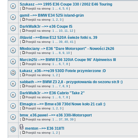
Szukasz -->> 1995 E36 Coupe 330 / 2002 E46 Touring
[
Przejdź na stronę:
1
...
4
,
5
,
6
]
gamil -->> BMW E34 525i island-grün
[
Przejdź na stronę:
1
,
2
,
3
]
DarkWalk3r -->> e36 Coupe IS
[
Przejdź na stronę:
1
...
10
,
11
,
12
]
///david -->>Bmw E12 520A świeże fotki s. 39
[
Przejdź na stronę:
1
...
39
,
40
,
41
]
Młodociany --> E36 "Dare Motorsport" - Nowości 2k26
[
Przejdź na stronę:
1
...
8
,
9
,
10
]
Marcin25i -->> BMW E36 320iA Coupe 96' Alpinweiss III
[
Przejdź na stronę:
1
...
6
,
7
,
8
]
Łukasz_e36-->>e39 530D Fotele przymierzone :D
[
Przejdź na stronę:
1
,
2
]
sabbath -->> BMW Z3 2,8 - przygotowania do sezonu str.9 :)
[
Przejdź na stronę:
1
...
7
,
8
,
9
]
DarkWalk3r -->> E36 Cabrio "Take 2"
[
Przejdź na stronę:
1
...
6
,
7
,
8
]
Elmagico -->> Bmw e38 730d Nowe koło 21 cali :)
[
Przejdź na stronę:
1
,
2
,
3
]
bmw_e36.pawel -->> e36 330i-Motorsport
[
Przejdź na stronę:
1
...
37
,
38
,
39
]
menton -->> E36 318TI
[
Przejdź na stronę:
1
,
2
]