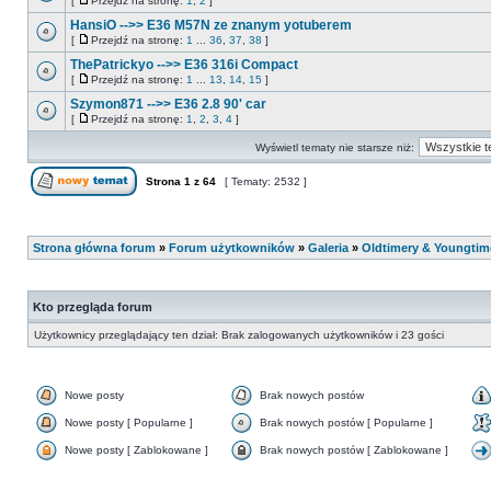
[
Przejdź na stronę:
1
,
2
]
HansiO -->> E36 M57N ze znanym yotuberem
[
Przejdź na stronę:
1
...
36
,
37
,
38
]
ThePatrickyo -->> E36 316i Compact
[
Przejdź na stronę:
1
...
13
,
14
,
15
]
Szymon871 -->> E36 2.8 90' car
[
Przejdź na stronę:
1
,
2
,
3
,
4
]
Wyświetl tematy nie starsze niż:
Strona
1
z
64
[ Tematy: 2532 ]
Strona główna forum
»
Forum użytkowników
»
Galeria
»
Oldtimery & Youngtim
Kto przegląda forum
Użytkownicy przeglądający ten dział: Brak zalogowanych użytkowników i 23 gości
Nowe posty
Brak nowych postów
Nowe posty [ Popularne ]
Brak nowych postów [ Popularne ]
Nowe posty [ Zablokowane ]
Brak nowych postów [ Zablokowane ]