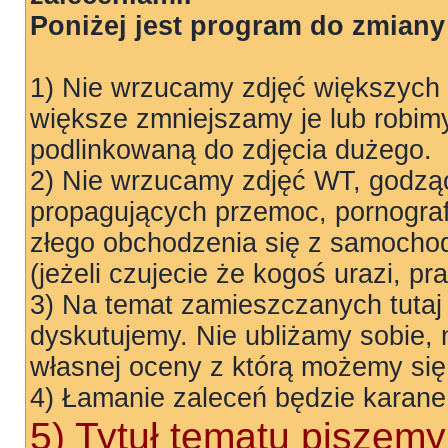
Poniżej jest program do zmiany 
1) Nie wrzucamy zdjęć większych
większe zmniejszamy je lub robim
podlinkowaną do zdjęcia dużego.
2) Nie wrzucamy zdjęć WT, godząc
propagujących przemoc, pornograf
złego obchodzenia się z samocho
(jeżeli czujecie że kogoś urazi, p
3) Na temat zamieszczanych tutaj
dyskutujemy. Nie ubliżamy sobie,
własnej oceny z którą możemy się
4) Łamanie zaleceń będzie karane
5) Tytuł tematu piszemy