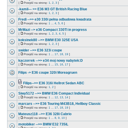
[
Przejdź na stronę:
1
,
2
,
3
]
-kamil--- >> E36 M3 GT British Racing Blue
[
Przejdź na stronę:
1
,
2
,
3
]
Fredi -->> e30 330i pełna odbudowa kwadrata
[
Przejdź na stronę:
1
...
4
,
5
,
6
]
MrMazi --> e36 Compact 330Ti in progress
[
Przejdź na stronę:
1
,
2
,
3
,
4
,
5
]
koksinek80 -->> BMW E30 325E USA
[
Przejdź na stronę:
1
,
2
,
3
]
swider -->> E36 323i coupe
[
Przejdź na stronę:
1
...
17
,
18
,
19
]
kaczorrek -->> e34 moj nowy nabytek:D
[
Przejdź na stronę:
1
...
15
,
16
,
17
]
Filips -> E36 coupe 320i Moreagruen
Filips-->> E36 316i Hellrot Sedan ABC
[
Przejdź na stronę:
1
,
2
]
Siwy5172 -->> BMW E36 Compact Individual
[
Przejdź na stronę:
1
...
12
,
13
,
14
]
marcars -->> E36 Touring M43B18, Hellboy Classic
[
Przejdź na stronę:
1
...
17
,
18
,
19
]
Mateusz118 -->> E36 328i Cabrio
[
Przejdź na stronę:
1
...
8
,
9
,
10
]
motobiker -->> BMW E32 735iL