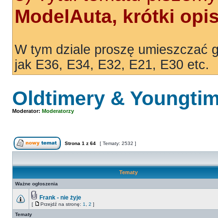
ModelAuta, krótki opi
W tym dziale proszę umieszczać g
jak E36, E34, E32, E21, E30 etc.
Oldtimery & Youngti
Moderator:
Moderatorzy
Strona
1
z
64
[ Tematy: 2532 ]
Tematy
Ważne ogłoszenia
Frank - nie żyje
[
Przejdź na stronę:
1
,
2
]
Tematy