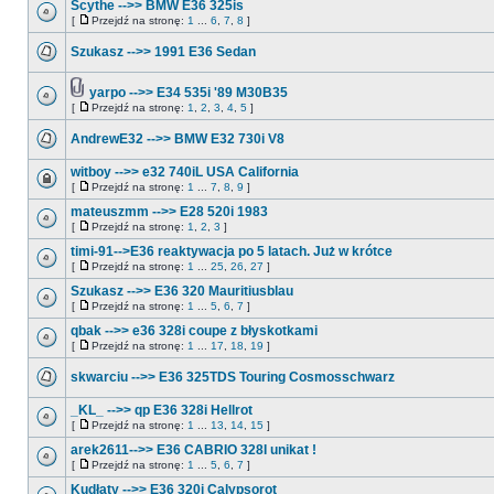
Scythe -->> BMW E36 325is
[
Przejdź na stronę:
1
...
6
,
7
,
8
]
Szukasz -->> 1991 E36 Sedan
yarpo -->> E34 535i '89 M30B35
[
Przejdź na stronę:
1
,
2
,
3
,
4
,
5
]
AndrewE32 -->> BMW E32 730i V8
witboy -->> e32 740iL USA California
[
Przejdź na stronę:
1
...
7
,
8
,
9
]
mateuszmm -->> E28 520i 1983
[
Przejdź na stronę:
1
,
2
,
3
]
timi-91-->E36 reaktywacja po 5 latach. Już w krótce
[
Przejdź na stronę:
1
...
25
,
26
,
27
]
Szukasz -->> E36 320 Mauritiusblau
[
Przejdź na stronę:
1
...
5
,
6
,
7
]
qbak -->> e36 328i coupe z błyskotkami
[
Przejdź na stronę:
1
...
17
,
18
,
19
]
skwarciu -->> E36 325TDS Touring Cosmosschwarz
_KL_ -->> qp E36 328i Hellrot
[
Przejdź na stronę:
1
...
13
,
14
,
15
]
arek2611-->> E36 CABRIO 328I unikat !
[
Przejdź na stronę:
1
...
5
,
6
,
7
]
Kudłaty -->> E36 320i Calypsorot