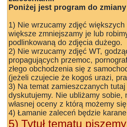
Poniżej jest program do zmiany 
1) Nie wrzucamy zdjęć większych
większe zmniejszamy je lub robim
podlinkowaną do zdjęcia dużego.
2) Nie wrzucamy zdjęć WT, godząc
propagujących przemoc, pornograf
złego obchodzenia się z samocho
(jeżeli czujecie że kogoś urazi, p
3) Na temat zamieszczanych tutaj
dyskutujemy. Nie ubliżamy sobie,
własnej oceny z którą możemy się
4) Łamanie zaleceń będzie karane
5) Tytuł tematu piszemy