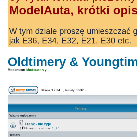
ModelAuta, krótki opi
W tym dziale proszę umieszczać g
jak E36, E34, E32, E21, E30 etc.
Oldtimery & Youngti
Moderator:
Moderatorzy
Strona
1
z
64
[ Tematy: 2532 ]
Tematy
Ważne ogłoszenia
Frank - nie żyje
[
Przejdź na stronę:
1
,
2
]
Tematy