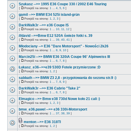
Szukasz -->> 1995 E36 Coupe 330 / 2002 E46 Touring
[
Przejdź na stronę:
1
...
4
,
5
,
6
]
gamil -->> BMW E34 525i island-grün
[
Przejdź na stronę:
1
,
2
,
3
]
DarkWalk3r -->> e36 Coupe IS
[
Przejdź na stronę:
1
...
10
,
11
,
12
]
///david -->>Bmw E12 520A świeże fotki s. 39
[
Przejdź na stronę:
1
...
39
,
40
,
41
]
Młodociany --> E36 "Dare Motorsport" - Nowości 2k26
[
Przejdź na stronę:
1
...
8
,
9
,
10
]
Marcin25i -->> BMW E36 320iA Coupe 96' Alpinweiss III
[
Przejdź na stronę:
1
...
6
,
7
,
8
]
Łukasz_e36-->>e39 530D Fotele przymierzone :D
[
Przejdź na stronę:
1
,
2
]
sabbath -->> BMW Z3 2,8 - przygotowania do sezonu str.9 :)
[
Przejdź na stronę:
1
...
7
,
8
,
9
]
DarkWalk3r -->> E36 Cabrio "Take 2"
[
Przejdź na stronę:
1
...
6
,
7
,
8
]
Elmagico -->> Bmw e38 730d Nowe koło 21 cali :)
[
Przejdź na stronę:
1
,
2
,
3
]
bmw_e36.pawel -->> e36 330i-Motorsport
[
Przejdź na stronę:
1
...
37
,
38
,
39
]
menton -->> E36 318TI
[
Przejdź na stronę:
1
,
2
]