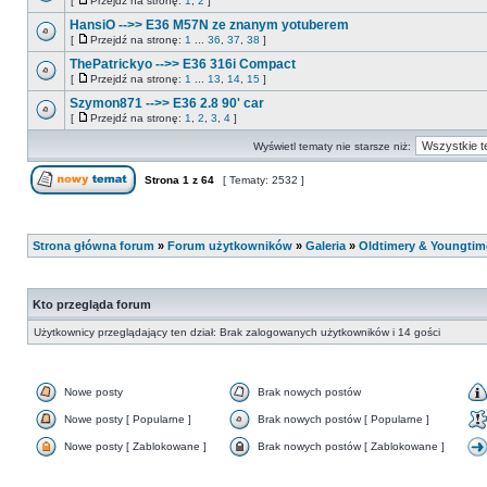
[
Przejdź na stronę:
1
,
2
]
HansiO -->> E36 M57N ze znanym yotuberem
[
Przejdź na stronę:
1
...
36
,
37
,
38
]
ThePatrickyo -->> E36 316i Compact
[
Przejdź na stronę:
1
...
13
,
14
,
15
]
Szymon871 -->> E36 2.8 90' car
[
Przejdź na stronę:
1
,
2
,
3
,
4
]
Wyświetl tematy nie starsze niż:
Strona
1
z
64
[ Tematy: 2532 ]
Strona główna forum
»
Forum użytkowników
»
Galeria
»
Oldtimery & Youngtim
Kto przegląda forum
Użytkownicy przeglądający ten dział: Brak zalogowanych użytkowników i 14 gości
Nowe posty
Brak nowych postów
Nowe posty [ Popularne ]
Brak nowych postów [ Popularne ]
Nowe posty [ Zablokowane ]
Brak nowych postów [ Zablokowane ]