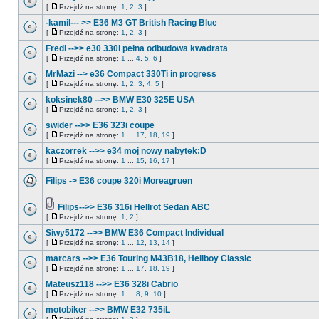
[
Przejdź na stronę:
1
,
2
,
3
]
-kamil--- >> E36 M3 GT British Racing Blue
[
Przejdź na stronę:
1
,
2
,
3
]
Fredi -->> e30 330i pełna odbudowa kwadrata
[
Przejdź na stronę:
1
...
4
,
5
,
6
]
MrMazi --> e36 Compact 330Ti in progress
[
Przejdź na stronę:
1
,
2
,
3
,
4
,
5
]
koksinek80 -->> BMW E30 325E USA
[
Przejdź na stronę:
1
,
2
,
3
]
swider -->> E36 323i coupe
[
Przejdź na stronę:
1
...
17
,
18
,
19
]
kaczorrek -->> e34 moj nowy nabytek:D
[
Przejdź na stronę:
1
...
15
,
16
,
17
]
Filips -> E36 coupe 320i Moreagruen
Filips-->> E36 316i Hellrot Sedan ABC
[
Przejdź na stronę:
1
,
2
]
Siwy5172 -->> BMW E36 Compact Individual
[
Przejdź na stronę:
1
...
12
,
13
,
14
]
marcars -->> E36 Touring M43B18, Hellboy Classic
[
Przejdź na stronę:
1
...
17
,
18
,
19
]
Mateusz118 -->> E36 328i Cabrio
[
Przejdź na stronę:
1
...
8
,
9
,
10
]
motobiker -->> BMW E32 735iL