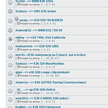
Scythe -->> BMW E36 325is
[
Przejdź na stronę:
1
...
6
,
7
,
8
]
Szukasz -->> 1991 E36 Sedan
yarpo -->> E34 535i '89 M30B35
[
Przejdź na stronę:
1
,
2
,
3
,
4
,
5
]
AndrewE32 -->> BMW E32 730i V8
witboy -->> e32 740iL USA California
[
Przejdź na stronę:
1
...
7
,
8
,
9
]
mateuszmm -->> E28 520i 1983
[
Przejdź na stronę:
1
,
2
,
3
]
timi-91-->E36 reaktywacja po 5 latach. Już w krótce
[
Przejdź na stronę:
1
...
25
,
26
,
27
]
Szukasz -->> E36 320 Mauritiusblau
[
Przejdź na stronę:
1
...
5
,
6
,
7
]
qbak -->> e36 328i coupe z błyskotkami
[
Przejdź na stronę:
1
...
17
,
18
,
19
]
skwarciu -->> E36 325TDS Touring Cosmosschwarz
_KL_ -->> qp E36 328i Hellrot
[
Przejdź na stronę:
1
...
13
,
14
,
15
]
arek2611-->> E36 CABRIO 328I unikat !
[
Przejdź na stronę:
1
...
5
,
6
,
7
]
Kudłaty -->> E36 320i Calypsorot