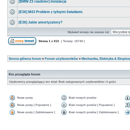
[BMW Z3 roadster] instalacja
[E36] M43 Problem z tylnymi światłami.
[E36] Jakie amortyzatory?
Wyświetl tematy nie starsze niż:
Strona
1
z
313
[ Tematy: 18748 ]
Strona główna forum
»
Forum użytkowników
»
Mechanika, Elektryka & Eksploa
Kto przegląda forum
Użytkownicy przeglądający ten dział: Brak zalogowanych użytkowników i 4 gości
Nowe posty
Brak nowych postów
Nowe posty [ Popularne ]
Brak nowych postów [ Popularne ]
Nowe posty [ Zablokowane ]
Brak nowych postów [ Zablokowane ]