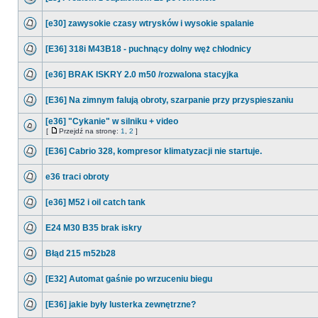
[e30] zawysokie czasy wtrysków i wysokie spalanie
[E36] 318i M43B18 - puchnący dolny węż chłodnicy
[e36] BRAK ISKRY 2.0 m50 /rozwalona stacyjka
[E36] Na zimnym falują obroty, szarpanie przy przyspieszaniu
[e36] "Cykanie" w silniku + video
[
Przejdź na stronę:
1
,
2
]
[E36] Cabrio 328, kompresor klimatyzacji nie startuje.
e36 traci obroty
[e36] M52 i oil catch tank
E24 M30 B35 brak iskry
Błąd 215 m52b28
[E32] Automat gaśnie po wrzuceniu biegu
[E36] jakie były lusterka zewnętrzne?