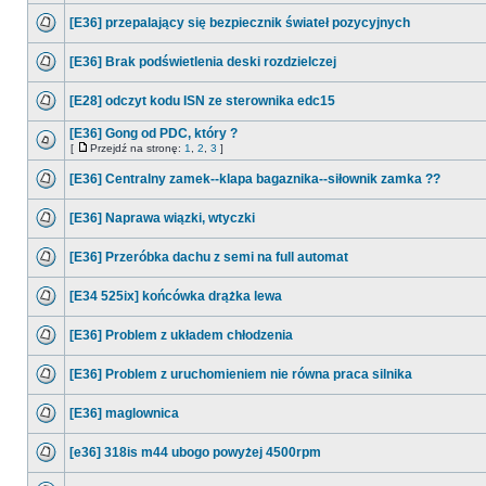
[E36] przepalający się bezpiecznik świateł pozycyjnych
[E36] Brak podświetlenia deski rozdzielczej
[E28] odczyt kodu ISN ze sterownika edc15
[E36] Gong od PDC, który ?
[
Przejdź na stronę:
1
,
2
,
3
]
[E36] Centralny zamek--klapa bagaznika--siłownik zamka ??
[E36] Naprawa wiązki, wtyczki
[E36] Przeróbka dachu z semi na full automat
[E34 525ix] końcówka drążka lewa
[E36] Problem z układem chłodzenia
[E36] Problem z uruchomieniem nie równa praca silnika
[E36] maglownica
[e36] 318is m44 ubogo powyżej 4500rpm