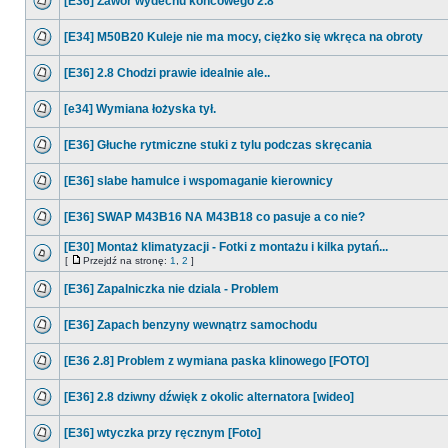
[E36] Zawór wydechu końcowego 2.8
[E34] M50B20 Kuleje nie ma mocy, ciężko się wkręca na obroty
[E36] 2.8 Chodzi prawie idealnie ale..
[e34] Wymiana łożyska tył.
[E36] Głuche rytmiczne stuki z tylu podczas skręcania
[E36] slabe hamulce i wspomaganie kierownicy
[E36] SWAP M43B16 NA M43B18 co pasuje a co nie?
[E30] Montaż klimatyzacji - Fotki z montażu i kilka pytań...
[
Przejdź na stronę:
1
,
2
]
[E36] Zapalniczka nie dziala - Problem
[E36] Zapach benzyny wewnątrz samochodu
[E36 2.8] Problem z wymiana paska klinowego [FOTO]
[E36] 2.8 dziwny dźwięk z okolic alternatora [wideo]
[E36] wtyczka przy ręcznym [Foto]