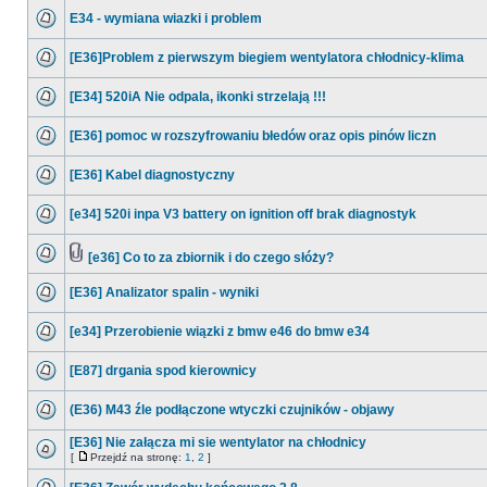
E34 - wymiana wiazki i problem
[E36]Problem z pierwszym biegiem wentylatora chłodnicy-klima
[E34] 520iA Nie odpala, ikonki strzelają !!!
[E36] pomoc w rozszyfrowaniu błedów oraz opis pinów liczn
[E36] Kabel diagnostyczny
[e34] 520i inpa V3 battery on ignition off brak diagnostyk
[e36] Co to za zbiornik i do czego słóży?
[E36] Analizator spalin - wyniki
[e34] Przerobienie wiązki z bmw e46 do bmw e34
[E87] drgania spod kierownicy
(E36) M43 źle podłączone wtyczki czujników - objawy
[E36] Nie załącza mi sie wentylator na chłodnicy
[
Przejdź na stronę:
1
,
2
]