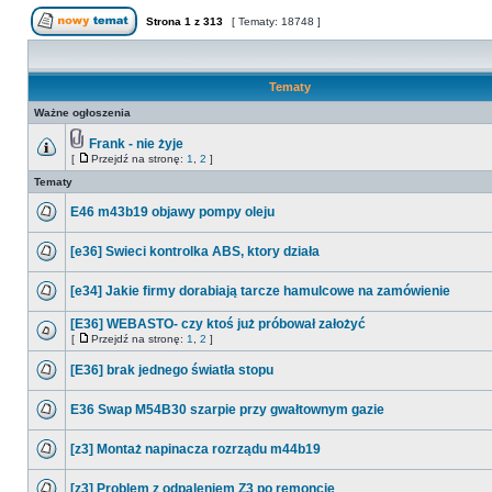
Strona
1
z
313
[ Tematy: 18748 ]
Tematy
Ważne ogłoszenia
Frank - nie żyje
[
Przejdź na stronę:
1
,
2
]
Tematy
E46 m43b19 objawy pompy oleju
[e36] Swieci kontrolka ABS, ktory działa
[e34] Jakie firmy dorabiają tarcze hamulcowe na zamówienie
[E36] WEBASTO- czy ktoś już próbował założyć
[
Przejdź na stronę:
1
,
2
]
[E36] brak jednego światła stopu
E36 Swap M54B30 szarpie przy gwałtownym gazie
[z3] Montaż napinacza rozrządu m44b19
[z3] Problem z odpaleniem Z3 po remoncie