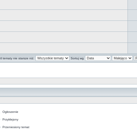
l tematy nie starsze niż:
Sortuj wg
Ogłoszenie
Przyklejony
Przeniesiony temat