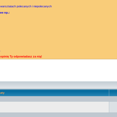
 warsztatach polecanych i niepolecanych
we np.:
.
opinię Ty odpowiadasz za nią!
aty