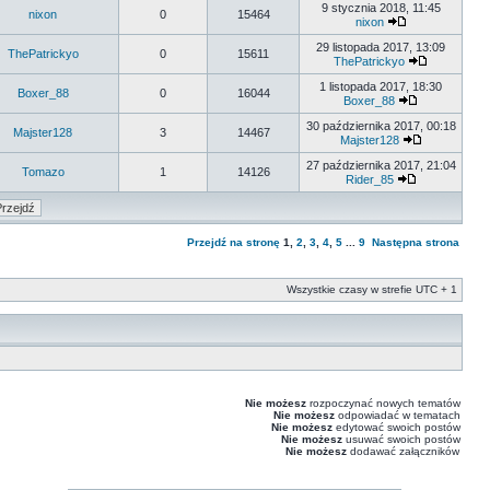
9 stycznia 2018, 11:45
nixon
0
15464
nixon
29 listopada 2017, 13:09
ThePatrickyo
0
15611
ThePatrickyo
1 listopada 2017, 18:30
Boxer_88
0
16044
Boxer_88
30 października 2017, 00:18
Majster128
3
14467
Majster128
27 października 2017, 21:04
Tomazo
1
14126
Rider_85
Przejdź na stronę
1
,
2
,
3
,
4
,
5
...
9
Następna strona
Wszystkie czasy w strefie UTC + 1
Nie możesz
rozpoczynać nowych tematów
Nie możesz
odpowiadać w tematach
Nie możesz
edytować swoich postów
Nie możesz
usuwać swoich postów
Nie możesz
dodawać załączników