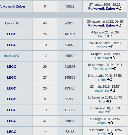
27 lutego 2006, 19:21
Pułkownik Zuber
0
36511
Pułkownik Zuber
28 września 2022, 09:18
Lukas_M
45
269268
Pułkownik Zuber
4 lipca 2021, 20:39
LEGO
26
141193
Alik87
24 lutego 2021, 20:20
LEGO
10
94442
rad320i
14 lipca 2020, 20:00
marioak47
12
88830
lukiz3000
16 czerwca 2019, 01:11
LEGO
29
212895
Tomek1qaz
8 listopada 2018, 17:58
LEGO
27
145503
frrider
23 maja 2018, 15:57
LEGO
20
133423
pablo_zio
10 kwietnia 2018, 18:40
LEGO
9
95338
Dixi
1 marca 2018, 16:59
LEGO
19
113665
bafi
5 lutego 2018, 20:36
LEGO
37
88833
Wojtek
19 listopada 2017, 18:57
LEGO
14
72166
-kamil-