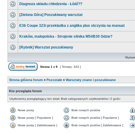
Diagnoza układu chłodzenia - Łódź??
[Zielona Góra] Poszukiwany warsztat
E36 Coupe 323i przekładka z anglika plus skrzynia na manual
Kraków, małopolska - Strojenie silnika M54B30 Gdzie?
[Rybnik] Warsztat poszukiwany
Wyświet
Strona
1
z
9
[ Tematy: 343 ]
Strona główna forum
»
Pozostałe
»
Warsztaty znane i poszukiwane
Kto przegląda forum
Użytkownicy przeglądający ten dział: Brak zalogowanych użytkowników i 2 gości
Nowe posty
Brak nowych postów
Nowe posty [ Popularne ]
Brak nowych postów [ Popularne ]
Nowe posty [ Zablokowane ]
Brak nowych postów [ Zablokowane ]