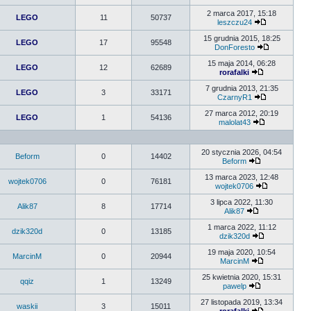
2 marca 2017, 15:18
LEGO
11
50737
leszczu24
15 grudnia 2015, 18:25
LEGO
17
95548
DonForesto
15 maja 2014, 06:28
LEGO
12
62689
rorafalki
7 grudnia 2013, 21:35
LEGO
3
33171
CzarnyR1
27 marca 2012, 20:19
LEGO
1
54136
malolat43
20 stycznia 2026, 04:54
Beform
0
14402
Beform
13 marca 2023, 12:48
wojtek0706
0
76181
wojtek0706
3 lipca 2022, 11:30
Alik87
8
17714
Alik87
1 marca 2022, 11:12
dzik320d
0
13185
dzik320d
19 maja 2020, 10:54
MarcinM
0
20944
MarcinM
25 kwietnia 2020, 15:31
qqiz
1
13249
pawelp
27 listopada 2019, 13:34
waskii
3
15011