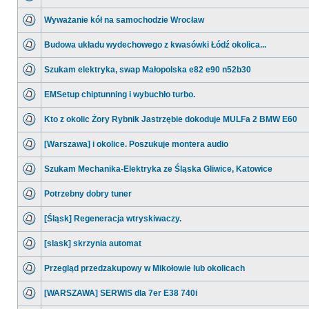
Wyważanie kół na samochodzie Wrocław
Budowa układu wydechowego z kwasówki Łódź okolica...
Szukam elektryka, swap Małopolska e82 e90 n52b30
EMSetup chiptunning i wybuchło turbo.
Kto z okolic Żory Rybnik Jastrzębie dokoduje MULFa 2 BMW E60
[Warszawa] i okolice. Poszukuje montera audio
Szukam Mechanika-Elektryka ze Śląska Gliwice, Katowice
Potrzebny dobry tuner
[Śląsk] Regeneracja wtryskiwaczy.
[slask] skrzynia automat
Przegląd przedzakupowy w Mikołowie lub okolicach
[WARSZAWA] SERWIS dla 7er E38 740i