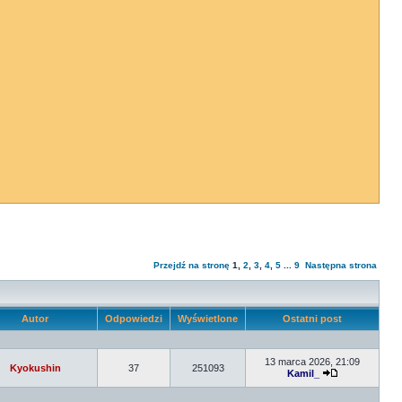
Przejdź na stronę
1
,
2
,
3
,
4
,
5
...
9
Następna strona
Autor
Odpowiedzi
Wyświetlone
Ostatni post
13 marca 2026, 21:09
Kyokushin
37
251093
Kamil_