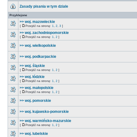
Zasady pisania w tym dziale
Przyklejone
>> woj. mazowieckie
[
Przejdź na stronę:
1
,
2
,
3
]
>> woj. zachodniopomorskie
[
Przejdź na stronę:
1
,
2
]
>> woj. wielkopolskie
>> woj. podkarpackie
>> woj. śląskie
[
Przejdź na stronę:
1
,
2
]
>> woj. łódzkie
[
Przejdź na stronę:
1
,
2
]
>> woj. małopolskie
[
Przejdź na stronę:
1
,
2
]
>> woj. pomorskie
>> woj. kujawsko-pomorskie
>> woj. warmińsko-mazurskie
[
Przejdź na stronę:
1
,
2
]
>> woj. lubelskie