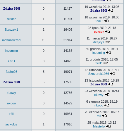
rorafalki
19 września 2019, 13:03
Zdzira 850I
0
11427
Zdzira 850I
18 września 2019, 18:06
frrider
1
11093
KrisC
23 lipca 2019, 21:18
Staszek1
1
16405
cursor
11 marca 2019, 16:27
mattuniversel
15
31914
deejeys
30 grudnia 2018, 19:01
incoming
0
14168
incoming
11 grudnia 2018, 12:05
zerD
0
14075
zerD
18 listopada 2018, 21:11
facho98
5
19071
Szczurek1986
13 listopada 2018, 18:29
Zdzira 850I
5
17585
Zdzira 850I
23 września 2018, 16:41
xLewy
0
12786
xLewy
6 sierpnia 2018, 19:19
rikooo
0
14529
rikooo
20 czerwca 2018, 06:37
r4ll
0
16951
r4ll
28 maja 2018, 13:12
jackolus
1
17016
Mastello