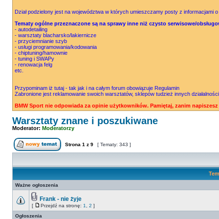
Dział podzielony jest na województwa w których umieszczamy posty z informacjami o
Tematy ogólne przeznaczone są na sprawy inne niż czysto serwisowe/obsługo
- autodetailing
- warsztaty blacharsko/lakiernicze
- przyciemnianie szyb
- usługi programowania/kodowania
- chiptuning/hamownie
- tuning i SWAPy
- renowacja felg
etc.
Przypominam iż tutaj - tak jak i na całym forum obowiązuje Regulamin
Zabronione jest reklamowanie swoich warsztatów, sklepów tudzież innych działalności
BMW Sport nie odpowiada za opinie użytkowników. Pamiętaj, zanim napiszesz 
Warsztaty znane i poszukiwane
Moderator:
Moderatorzy
Strona
1
z
9
[ Tematy: 343 ]
Tem
Ważne ogłoszenia
Frank - nie żyje
[
Przejdź na stronę:
1
,
2
]
Ogłoszenia