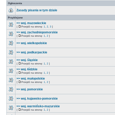
Ogłoszenia
Zasady pisania w tym dziale
Przyklejone
>> woj. mazowieckie
[
Przejdź na stronę:
1
,
2
,
3
]
>> woj. zachodniopomorskie
[
Przejdź na stronę:
1
,
2
]
>> woj. wielkopolskie
>> woj. podkarpackie
>> woj. śląskie
[
Przejdź na stronę:
1
,
2
]
>> woj. łódzkie
[
Przejdź na stronę:
1
,
2
]
>> woj. małopolskie
[
Przejdź na stronę:
1
,
2
]
>> woj. pomorskie
>> woj. kujawsko-pomorskie
>> woj. warmińsko-mazurskie
[
Przejdź na stronę:
1
,
2
]