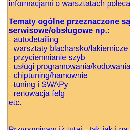
informacjami o warsztatach polec
Tematy ogólne przeznaczone są 
serwisowe/obsługowe np.:
- autodetailing
- warsztaty blacharsko/lakiernicze
- przyciemnianie szyb
- usługi programowania/kodowani
- chiptuning/hamownie
- tuning i SWAPy
- renowacja felg
etc.
Przypominam iż tutaj - tak jak i 