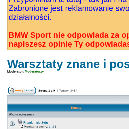
Zabronione jest reklamowanie swo
działalności.
BMW Sport nie odpowiada za op
napiszesz opinię Ty odpowiadas
Warsztaty znane i po
Moderator:
Moderatorzy
Strona
1
z
9
[ Tematy: 343 ]
Tematy
Ważne ogłoszenia
Frank - nie żyje
[
Przejdź na stronę:
1
,
2
]