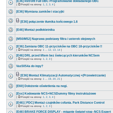
[E36] Retrofit Full OBC Programowanie dokładanego OBC
[
Przejdź na stronę:
1
,
2
,
3
,
4
]
[E36] Wymiana zamków i stacyjki
[E36] połączenie tłumika końcowego 1.6
[E46] Montaż podłokietnika
[M50/M52] Naprawa podstawy filtra i usterek olejowych
[E36] Zamiana OBC 11-przycisków na OBC 18-przycisków !!
[
Przejdź na stronę:
1
...
12
,
13
,
14
]
[E46] DRL przed liftem bez świecących kierunków NCSem
[
Przejdź na stronę:
1
,
2
,
3
]
Vas5054a do inpy?
[E36] Montaż Klimatyzacji Automatycznej +(Przewietrzanie)
[
Przejdź na stronę:
1
...
19
,
20
,
21
]
[E60] Dołożenie oświetlenia na nogi.
[Exx] Kodowanie NCS+NCSDummy filmy instruktażowe
[
Przejdź na stronę:
1
,
2
,
3
,
4
]
[E46] [ PDC] Montaż czujników cofania. Park Distance Control
[
Przejdź na stronę:
1
,
2
,
3
]
[E46] BRAKE FORCE DISPLAY - miganie świateł stop -NCS Expert