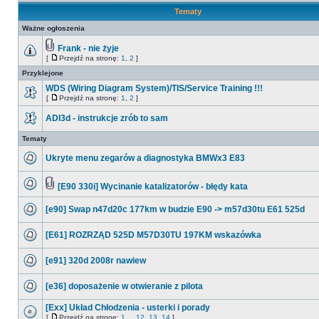
Tematy
Ważne ogłoszenia
Frank - nie żyje
[
Przejdź na stronę:
1
,
2
]
Przyklejone
WDS (Wiring Diagram System)/TIS/Service Training !!!
[
Przejdź na stronę:
1
,
2
]
ADI3d - instrukcje zrób to sam
Tematy
Ukryte menu zegarów a diagnostyka BMWx3 E83
[E90 330i] Wycinanie katalizatorów - błędy kata
[e90] Swap n47d20c 177km w budzie E90 -> m57d30tu E61 525d
[E61] ROZRZĄD 525D M57D30TU 197KM wskazówka
[e91] 320d 2008r nawiew
[e36] doposażenie w otwieranie z pilota
[Exx] Układ Chłodzenia - usterki i porady
[
Przejdź na stronę:
1
...
12
,
13
,
14
]