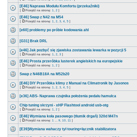
[E46] Naprawa Modułu Komfortu (przekaźniki)
[
Przejdź na stronę:
1
,
2
]
[E46] Swap z N42 na M54
[
Przejdź na stronę:
1
,
2
,
3
,
4
,
5
]
[e60] problemy po próbie kodowania ahl
[G31] Brak DRL
[e46] Jak pozbyć się zjawiska zostawania lewarka w pozycji 5
[
Przejdź na stronę:
1
,
2
,
3
]
[E46] Prosta przeróbka lusterek angielskich na europejskie
[
Przejdź na stronę:
1
,
2
]
Swap z N46B18A na M52b20
[E46] DIY Przeróbka klimy z Manual na Climatronik by Jasonos
[
Przejdź na stronę:
1
,
2
,
3
,
4
,
5
]
[e36] ABS- Naprawa czujnika położenia pedału hamulca
Chip tuning skrzyni - xHP Flashtool android usb-otg
[
Przejdź na stronę:
1
,
2
]
[E46] Wymiana koła pasowego (tłumik drgań) 320d M47n
[
Przejdź na stronę:
1
...
9
,
10
,
11
]
[E39]Wymiana wahaczy tył touring+łącznik stabilizatora