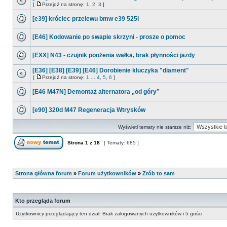
[
Przejdź na stronę:
1
,
2
,
3
]
[e39] króciec przelewu bmw e39 525i
[E46] Kodowanie po swapie skrzyni - prosze o pomoc
[EXX] N43 - czujnik poożenia wałka, brak płynności jazdy
[E36] [E38] [E39] [E46] Dorobienie kluczyka "diament"
[
Przejdź na stronę:
1
...
4
,
5
,
6
]
[E46 M47N] Demontaż alternatora „od góry”
[e90] 320d M47 Regeneracja Wtrysków
Wyświetl tematy nie starsze niż:
Strona
1
z
18
[ Tematy: 685 ]
Strona główna forum
»
Forum użytkowników
»
Zrób to sam
Kto przegląda forum
Użytkownicy przeglądający ten dział: Brak zalogowanych użytkowników i 5 gości