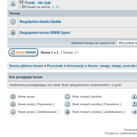
Frank - nie żyje
[
Przejdź na stronę:
1
,
2
]
Tematy
Regulamin działu Giełda
Regulamin forum BMW-Sport
Wyświetl tematy nie starsze niż:
Strona
1
z
1
[ Tematy: 2 ]
Strona główna forum
»
Pozostałe
»
Informacje o forum- uwagi, skargi, wnioski i
Kto przegląda forum
Użytkownicy przeglądający ten dział: Brak zalogowanych użytkowników i 1 gość
Nowe posty
Brak nowych postów
Nowe posty [ Popularne ]
Brak nowych postów [ Popularne ]
Nowe posty [ Zablokowane ]
Brak nowych postów [ Zablokowane ]
Powered
Przyjazne użytkowniko