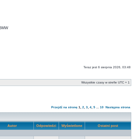
i BMW
Teraz jest 6 sierpnia 2026, 03:48
Wszystkie czasy w strefie UTC + 1
Przejdź na stronę
1
,
2
,
3
,
4
,
5
...
10
Następna strona
Autor
Odpowiedzi
Wyświetlone
Ostatni post