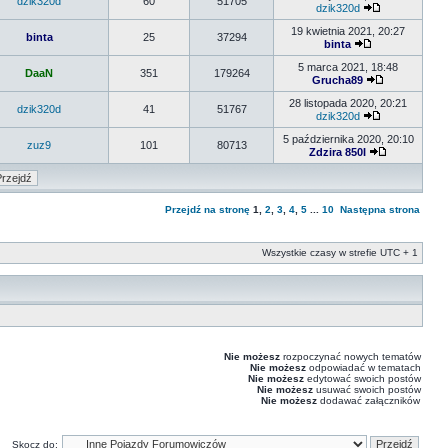
dzik320d
60
51705
dzik320d
19 kwietnia 2021, 20:27
binta
25
37294
binta
5 marca 2021, 18:48
DaaN
351
179264
Grucha89
28 listopada 2020, 20:21
dzik320d
41
51767
dzik320d
5 października 2020, 20:10
zuz9
101
80713
Zdzira 850I
Przejdź na stronę
1
,
2
,
3
,
4
,
5
...
10
Następna strona
Wszystkie czasy w strefie UTC + 1
Nie możesz
rozpoczynać nowych tematów
Nie możesz
odpowiadać w tematach
Nie możesz
edytować swoich postów
Nie możesz
usuwać swoich postów
Nie możesz
dodawać załączników
Skocz do: