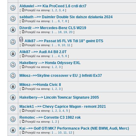
Alduwiel -->> Kia ProCeed 1.6 crdi dct7
[
Przejdź na stronę:
1
,
2
,
3
,
4
]
sabbath -->> Daimler Double Six dalsze działania 2024
[
Przejdź na stronę:
1
...
6
,
7
,
8
]
Dżordż -->> Mercedes-Benz CLS W219
[
Przejdź na stronę:
1
...
18
,
19
,
20
]
Alik87 -->> Passat b5 FL V6 Tdi 18” gwint DTS
[
Przejdź na stronę:
1
...
9
,
10
,
11
]
Alik87 -->> Audi A4 B8 2.0T
[
Przejdź na stronę:
1
...
4
,
5
,
6
]
Hakelbery ---> Honda Odyssey EXL
[
Przejdź na stronę:
1
,
2
,
3
]
Miłosz-->>Skyline crossover v EU ;) Infiniti Ex37
Miłosz-->>Honda Civic 8
[
Przejdź na stronę:
1
,
2
,
3
]
Hakelbery—> Lincoln Towncar Signature 2005
Maciek1 -->> Chevy Caprice Wagon - remont 2021
[
Przejdź na stronę:
1
,
2
,
3
,
4
,
5
]
Remotec -->> Corvette C3 1982 rok
[
Przejdź na stronę:
1
,
2
]
Kai -->> Golf GTI MK7 Performance Pack (NIE BMW, Audi, Merc)
[
Przejdź na stronę:
1
...
10
,
11
,
12
]