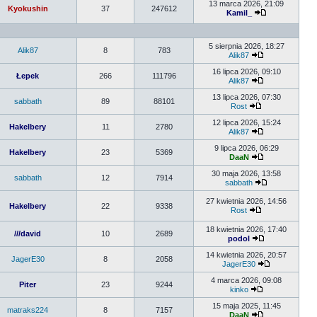
13 marca 2026, 21:09
Kyokushin
37
247612
Kamil_
5 sierpnia 2026, 18:27
Alik87
8
783
Alik87
16 lipca 2026, 09:10
Łepek
266
111796
Alik87
13 lipca 2026, 07:30
sabbath
89
88101
Rost
12 lipca 2026, 15:24
Hakelbery
11
2780
Alik87
9 lipca 2026, 06:29
Hakelbery
23
5369
DaaN
30 maja 2026, 13:58
sabbath
12
7914
sabbath
27 kwietnia 2026, 14:56
Hakelbery
22
9338
Rost
18 kwietnia 2026, 17:40
///david
10
2689
podol
14 kwietnia 2026, 20:57
JagerE30
8
2058
JagerE30
4 marca 2026, 09:08
Piter
23
9244
kinko
15 maja 2025, 11:45
matraks224
8
7157
DaaN