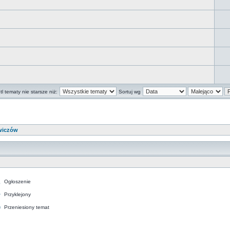
l tematy nie starsze niż:
Sortuj wg
wiczów
Ogłoszenie
Przyklejony
Przeniesiony temat