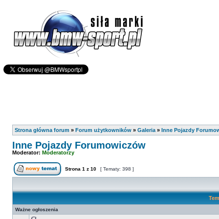
Strona główna forum
»
Forum użytkowników
»
Galeria
»
Inne Pojazdy Forumo
Inne Pojazdy Forumowiczów
Moderator:
Moderatorzy
Strona
1
z
10
[ Tematy: 398 ]
Tem
Ważne ogłoszenia