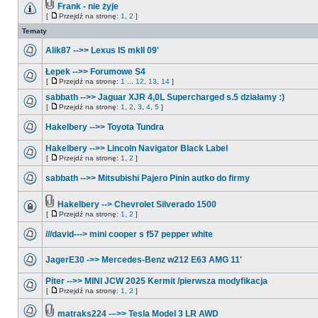
Frank - nie żyje
[
Przejdź na stronę:
1
,
2
]
Tematy
Alik87 -->> Lexus IS mkII 09'
Łepek -->> Forumowe S4
[
Przejdź na stronę:
1
...
12
,
13
,
14
]
sabbath -->> Jaguar XJR 4,0L Supercharged s.5 działamy :)
[
Przejdź na stronę:
1
,
2
,
3
,
4
,
5
]
Hakelbery -->> Toyota Tundra
Hakelbery -->> Lincoln Navigator Black Label
[
Przejdź na stronę:
1
,
2
]
sabbath -->> Mitsubishi Pajero Pinin autko do firmy
Hakelbery --> Chevrolet Silverado 1500
[
Przejdź na stronę:
1
,
2
]
///david---> mini cooper s f57 pepper white
JagerE30 ->> Mercedes-Benz w212 E63 AMG 11'
Piter -->> MINI JCW 2025 Kermit /pierwsza modyfikacja
[
Przejdź na stronę:
1
,
2
]
matraks224 -–>> Tesla Model 3 LR AWD