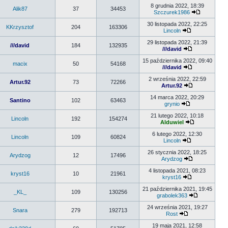
8 grudnia 2022, 18:39
Alik87
37
34453
Szczurek1986
30 listopada 2022, 22:25
KKrzysztof
204
163306
Lincoln
29 listopada 2022, 21:39
///david
184
132935
///david
15 października 2022, 09:40
macix
50
54168
///david
2 września 2022, 22:59
Artur.92
73
72266
Artur.92
14 marca 2022, 20:29
Santino
102
63463
grynio
21 lutego 2022, 10:18
Lincoln
192
154274
Alduwiel
6 lutego 2022, 12:30
Lincoln
109
60824
Lincoln
26 stycznia 2022, 18:25
Arydzog
12
17496
Arydzog
4 listopada 2021, 08:23
kryst16
10
21961
kryst16
21 października 2021, 19:45
_KL_
109
130256
grabolek363
24 września 2021, 19:27
Snara
279
192713
Rost
19 maja 2021, 12:58