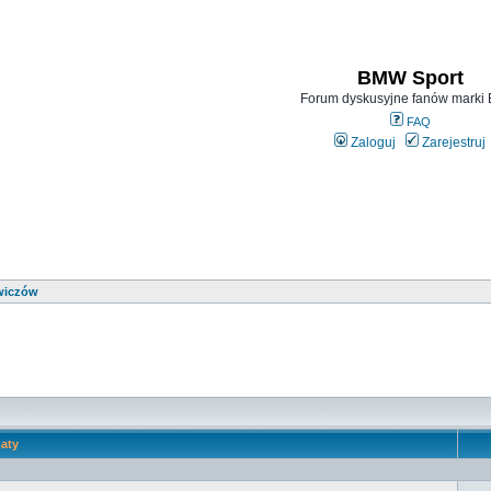
BMW Sport
Forum dyskusyjne fanów mark
FAQ
Zaloguj
Zarejestruj
wiczów
aty