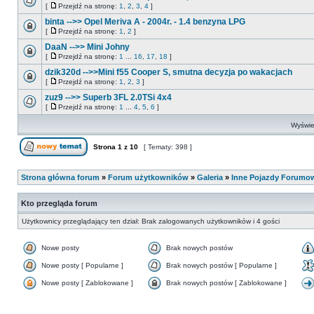
[
Przejdź na stronę:
1
,
2
,
3
,
4
]
binta -->> Opel Meriva A - 2004r. - 1.4 benzyna LPG
[
Przejdź na stronę:
1
,
2
]
DaaN -->> Mini Johny
[
Przejdź na stronę:
1
...
16
,
17
,
18
]
dzik320d -->>Mini f55 Cooper S, smutna decyzja po wakacjach
[
Przejdź na stronę:
1
,
2
,
3
]
zuz9 -->> Superb 3FL 2.0TSi 4x4
[
Przejdź na stronę:
1
...
4
,
5
,
6
]
Wyświet
Strona
1
z
10
[ Tematy: 398 ]
Strona główna forum
»
Forum użytkowników
»
Galeria
»
Inne Pojazdy Forumo
Kto przegląda forum
Użytkownicy przeglądający ten dział: Brak zalogowanych użytkowników i 4 gości
Nowe posty
Brak nowych postów
Nowe posty [ Popularne ]
Brak nowych postów [ Popularne ]
Nowe posty [ Zablokowane ]
Brak nowych postów [ Zablokowane ]