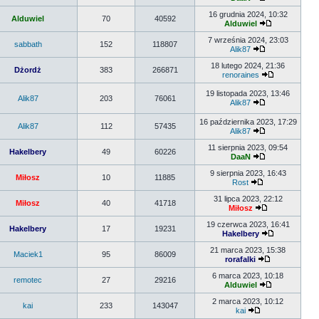
16 grudnia 2024, 10:32
Alduwiel
70
40592
Alduwiel
7 września 2024, 23:03
sabbath
152
118807
Alik87
18 lutego 2024, 21:36
Dżordż
383
266871
renoraines
19 listopada 2023, 13:46
Alik87
203
76061
Alik87
16 października 2023, 17:29
Alik87
112
57435
Alik87
11 sierpnia 2023, 09:54
Hakelbery
49
60226
DaaN
9 sierpnia 2023, 16:43
Miłosz
10
11885
Rost
31 lipca 2023, 22:12
Miłosz
40
41718
Miłosz
19 czerwca 2023, 16:41
Hakelbery
17
19231
Hakelbery
21 marca 2023, 15:38
Maciek1
95
86009
rorafalki
6 marca 2023, 10:18
remotec
27
29216
Alduwiel
2 marca 2023, 10:12
kai
233
143047
kai