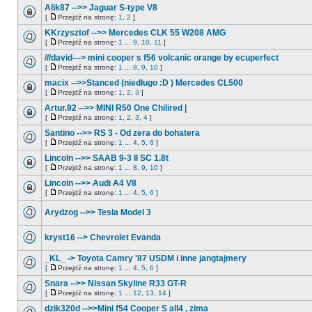
Alik87 -->> Jaguar S-type V8
[
Przejdź na stronę:
1
,
2
]
KKrzysztof -->> Mercedes CLK 55 W208 AMG
[
Przejdź na stronę:
1
...
9
,
10
,
11
]
///david---> mini cooper s f56 volcanic orange by ecuperfect
[
Przejdź na stronę:
1
...
8
,
9
,
10
]
macix -->>Stanced (niedługo :D ) Mercedes CL500
[
Przejdź na stronę:
1
,
2
,
3
]
Artur.92 -->> MINI R50 One Chilired |
[
Przejdź na stronę:
1
,
2
,
3
,
4
]
Santino -->> RS 3 - Od zera do bohatera
[
Przejdź na stronę:
1
...
4
,
5
,
6
]
Lincoln -->> SAAB 9-3 II SC 1.8t
[
Przejdź na stronę:
1
...
8
,
9
,
10
]
Lincoln -->> Audi A4 V8
[
Przejdź na stronę:
1
...
4
,
5
,
6
]
Arydzog -->> Tesla Model 3
kryst16 --> Chevrolet Evanda
_KL_ -> Toyota Camry '87 USDM i inne jangtajmery
[
Przejdź na stronę:
1
...
4
,
5
,
6
]
Snara -->> Nissan Skyline R33 GT-R
[
Przejdź na stronę:
1
...
12
,
13
,
14
]
dzik320d -->>Mini f54 Cooper S all4 , zima