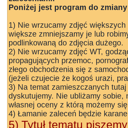
Poniżej jest program do zmiany 
1) Nie wrzucamy zdjęć większych
większe zmniejszamy je lub robim
podlinkowaną do zdjęcia dużego.
2) Nie wrzucamy zdjęć WT, godząc
propagujących przemoc, pornograf
złego obchodzenia się z samocho
(jeżeli czujecie że kogoś urazi, p
3) Na temat zamieszczanych tutaj
dyskutujemy. Nie ubliżamy sobie,
własnej oceny z którą możemy się
4) Łamanie zaleceń będzie karane
5) Tytuł tematu piszemy