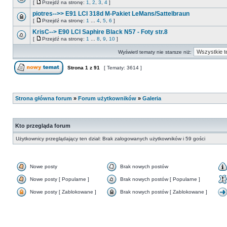
[
Przejdź na stronę:
1
,
2
,
3
,
4
]
piotres-->> E91 LCI 318d M-Pakiet LeMans/Sattelbraun
[
Przejdź na stronę:
1
...
4
,
5
,
6
]
KrisC--> E90 LCI Saphire Black N57 - Foty str.8
[
Przejdź na stronę:
1
...
8
,
9
,
10
]
Wyświetl tematy nie starsze niż:
Strona
1
z
91
[ Tematy: 3614 ]
Strona główna forum
»
Forum użytkowników
»
Galeria
Kto przegląda forum
Użytkownicy przeglądający ten dział: Brak zalogowanych użytkowników i 59 gości
Nowe posty
Brak nowych postów
Nowe posty [ Popularne ]
Brak nowych postów [ Popularne ]
Nowe posty [ Zablokowane ]
Brak nowych postów [ Zablokowane ]