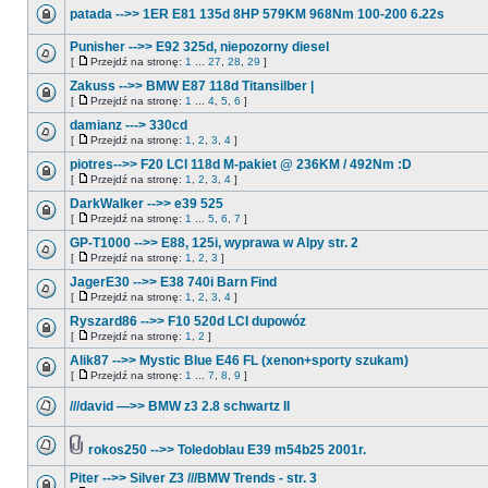
patada -->> 1ER E81 135d 8HP 579KM 968Nm 100-200 6.22s
Punisher -->> E92 325d, niepozorny diesel
[
Przejdź na stronę:
1
...
27
,
28
,
29
]
Zakuss -->> BMW E87 118d Titansilber |
[
Przejdź na stronę:
1
...
4
,
5
,
6
]
damianz ---> 330cd
[
Przejdź na stronę:
1
,
2
,
3
,
4
]
piotres-->> F20 LCI 118d M-pakiet @ 236KM / 492Nm :D
[
Przejdź na stronę:
1
,
2
,
3
,
4
]
DarkWalker -->> e39 525
[
Przejdź na stronę:
1
...
5
,
6
,
7
]
GP-T1000 -->> E88, 125i, wyprawa w Alpy str. 2
[
Przejdź na stronę:
1
,
2
,
3
]
JagerE30 -->> E38 740i Barn Find
[
Przejdź na stronę:
1
,
2
,
3
,
4
]
Ryszard86 -->> F10 520d LCI dupowóz
[
Przejdź na stronę:
1
,
2
]
Alik87 -->> Mystic Blue E46 FL (xenon+sporty szukam)
[
Przejdź na stronę:
1
...
7
,
8
,
9
]
///david —>> BMW z3 2.8 schwartz II
rokos250 -->> Toledoblau E39 m54b25 2001r.
Piter -->> Silver Z3 ///BMW Trends - str. 3