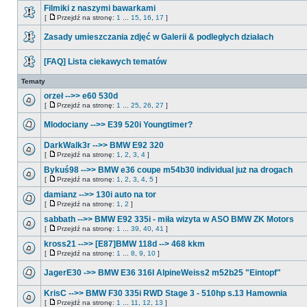
Filmiki z naszymi bawarkami
[
Przejdź na stronę:
1
...
15
,
16
,
17
]
Zasady umieszczania zdjęć w Galerii & podległych działach
[FAQ] Lista ciekawych tematów
Tematy
orzeł -->> e60 530d
[
Przejdź na stronę:
1
...
25
,
26
,
27
]
Mlodociany -->> E39 520i Youngtimer?
DarkWalk3r -->> BMW E92 320
[
Przejdź na stronę:
1
,
2
,
3
,
4
]
Bykuś98 -->> BMW e36 coupe m54b30 individual już na drogach
[
Przejdź na stronę:
1
,
2
,
3
,
4
,
5
]
damianz -->> 130i auto na tor
[
Przejdź na stronę:
1
,
2
]
sabbath -->> BMW E92 335i - miła wizyta w ASO BMW ZK Motors
[
Przejdź na stronę:
1
...
39
,
40
,
41
]
kross21 -->> [E87]BMW 118d --> 468 kkm
[
Przejdź na stronę:
1
...
8
,
9
,
10
]
JagerE30 ->> BMW E36 316I AlpineWeiss2 m52b25 "Eintopf"
KrisC -->> BMW F30 335i RWD Stage 3 - 510hp s.13 Hamownia
[
Przejdź na stronę:
1
...
11
,
12
,
13
]