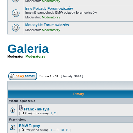
Moderator:
Moderatorzy
Inne Pojazdy Forumowiczów
Inne niż samochody BMW pojazdy forumowiczów.
Moderator:
Moderatorzy
Motocykle Forumowiczów
Moderator:
Moderatorzy
Galeria
Moderator:
Moderatorzy
Strona
1
z
91
[ Tematy: 3614 ]
Tematy
Ważne ogłoszenia
Frank - nie żyje
[
Przejdź na stronę:
1
,
2
]
Przyklejone
BMW Tapety
[
Przejdź na stronę:
1
...
9
,
10
,
11
]