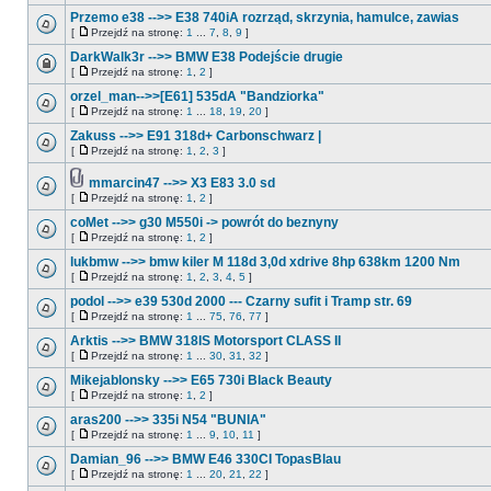
Przemo e38 -->> E38 740iA rozrząd, skrzynia, hamulce, zawias
[
Przejdź na stronę:
1
...
7
,
8
,
9
]
DarkWalk3r -->> BMW E38 Podejście drugie
[
Przejdź na stronę:
1
,
2
]
orzel_man-->>[E61] 535dA "Bandziorka"
[
Przejdź na stronę:
1
...
18
,
19
,
20
]
Zakuss -->> E91 318d+ Carbonschwarz |
[
Przejdź na stronę:
1
,
2
,
3
]
mmarcin47 -->> X3 E83 3.0 sd
[
Przejdź na stronę:
1
,
2
]
coMet -->> g30 M550i -> powrót do beznyny
[
Przejdź na stronę:
1
,
2
]
lukbmw -->> bmw kiler M 118d 3,0d xdrive 8hp 638km 1200 Nm
[
Przejdź na stronę:
1
,
2
,
3
,
4
,
5
]
podol -->> e39 530d 2000 --- Czarny sufit i Tramp str. 69
[
Przejdź na stronę:
1
...
75
,
76
,
77
]
Arktis -->> BMW 318IS Motorsport CLASS II
[
Przejdź na stronę:
1
...
30
,
31
,
32
]
Mikejablonsky -->> E65 730i Black Beauty
[
Przejdź na stronę:
1
,
2
]
aras200 -->> 335i N54 "BUNIA"
[
Przejdź na stronę:
1
...
9
,
10
,
11
]
Damian_96 -->> BMW E46 330CI TopasBlau
[
Przejdź na stronę:
1
...
20
,
21
,
22
]