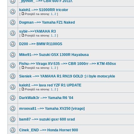
_python_ -->> CBR 600 F 2011r.
kaloh1 -->> S1000RR tricolor
[
Przejdź na stronę:
1
,
2
]
Dogman -->> Yamaha FZ1 Naked
sybir-->>YAMAHA R3
[
Przejdź na stronę:
1
,
2
]
D200 -->> BMW R1100GS
Mike91-->> Suzuki GSX 1300R Hayabusa
Fishu-->> Virago XV-535 -->> CBR 1000rr -->> KTM 450sx
[
Przejdź na stronę:
1
,
2
]
Sieniek -->> YAMAHA R1 RN19 GOLD :) i byłe motocykle
kaloh1 -->> lava red YZF R1 UPDATE
[
Przejdź na stronę:
1
,
2
]
DarkWalk3r -->> Yamaha R6 '04
mroova81 -->> Yamaha XV250 [virago]
bam87 -->> suzuki gsxr 600 srad
Cinek_END -->> Honda Hornet 900