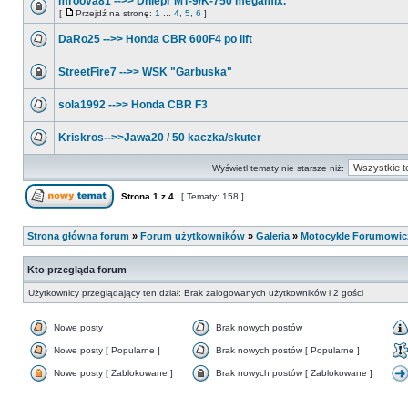
mroova81 -->> Dniepr MT-9/K-750 megamix.
[
Przejdź na stronę:
1
...
4
,
5
,
6
]
DaRo25 -->> Honda CBR 600F4 po lift
StreetFire7 -->> WSK "Garbuska"
sola1992 -->> Honda CBR F3
Kriskros-->>Jawa20 / 50 kaczka/skuter
Wyświetl tematy nie starsze niż:
Strona
1
z
4
[ Tematy: 158 ]
Strona główna forum
»
Forum użytkowników
»
Galeria
»
Motocykle Forumowi
Kto przegląda forum
Użytkownicy przeglądający ten dział: Brak zalogowanych użytkowników i 2 gości
Nowe posty
Brak nowych postów
Nowe posty [ Popularne ]
Brak nowych postów [ Popularne ]
Nowe posty [ Zablokowane ]
Brak nowych postów [ Zablokowane ]