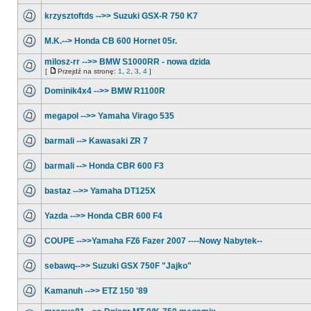
krzysztoftds -->> Suzuki GSX-R 750 K7
M.K.--> Honda CB 600 Hornet 05r.
milosz-rr -->> BMW S1000RR - nowa dzida
[
Przejdź na stronę:
1
,
2
,
3
,
4
]
Dominik4x4 -->> BMW R1100R
megapol -->> Yamaha Virago 535
barmali --> Kawasaki ZR 7
barmali --> Honda CBR 600 F3
bastaz -->> Yamaha DT125X
Yazda -->> Honda CBR 600 F4
COUPE -->>Yamaha FZ6 Fazer 2007 ----Nowy Nabytek--
sebawq-->> Suzuki GSX 750F "Jajko"
Kamanuh -->> ETZ 150 '89