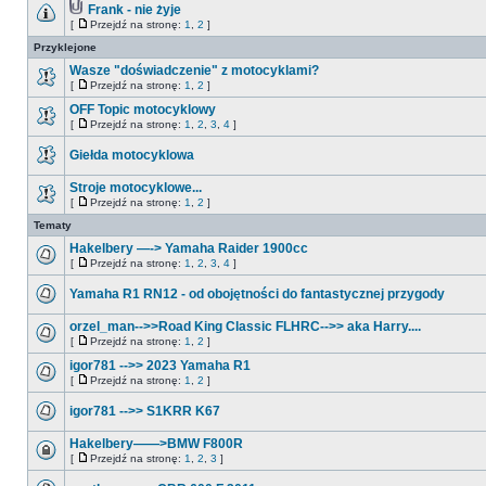
Frank - nie żyje
[
Przejdź na stronę:
1
,
2
]
Przyklejone
Wasze "doświadczenie" z motocyklami?
[
Przejdź na stronę:
1
,
2
]
OFF Topic motocyklowy
[
Przejdź na stronę:
1
,
2
,
3
,
4
]
Giełda motocyklowa
Stroje motocyklowe...
[
Przejdź na stronę:
1
,
2
]
Tematy
Hakelbery —-> Yamaha Raider 1900cc
[
Przejdź na stronę:
1
,
2
,
3
,
4
]
Yamaha R1 RN12 - od obojętności do fantastycznej przygody
orzel_man-->>Road King Classic FLHRC-->> aka Harry....
[
Przejdź na stronę:
1
,
2
]
igor781 -->> 2023 Yamaha R1
[
Przejdź na stronę:
1
,
2
]
igor781 -->> S1KRR K67
Hakelbery——>BMW F800R
[
Przejdź na stronę:
1
,
2
,
3
]