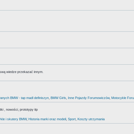
 swą wiedze przekazać innym.
anych BMW - tap madl definiszyn
,
BMW Girls
,
Inne Pojazdy Forumowiczów
,
Motocykle For
i , nowości, prototypy itp
kle i skutery BMW
,
Historia marki oraz modeli
,
Sport
,
Koszty utrzymania