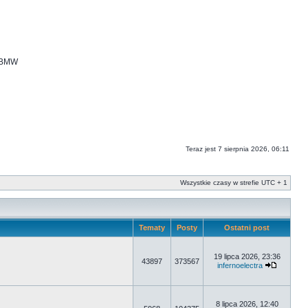
i BMW
Teraz jest 7 sierpnia 2026, 06:11
Wszystkie czasy w strefie UTC + 1
Tematy
Posty
Ostatni post
19 lipca 2026, 23:36
43897
373567
infernoelectra
8 lipca 2026, 12:40