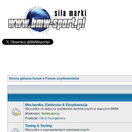
Strona główna forum
»
Forum użytkowników
Mechanika, Elektryka & Eksploatacja
Wszystko co dotyczy problemów technicznych w waszych BMW
Moderator:
Moderatorzy
Poddział:
Old & Youngtimery
Tuning & Styling
Wszystko o usprawnieniach mechanicznych-