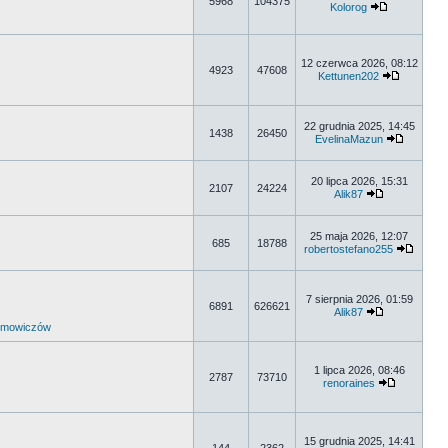
5968
104375
Kolorog
12 czerwca 2026, 08:12
4923
47608
Kettunen202
22 grudnia 2025, 14:45
1438
26450
EvelinaMazun
20 lipca 2026, 15:31
2107
24224
Alik87
25 maja 2026, 12:07
685
18788
robertostefano255
7 sierpnia 2026, 01:59
6891
626621
Alik87
umowiczów
1 lipca 2026, 08:46
2787
73710
renoraines
15 grudnia 2025, 14:41