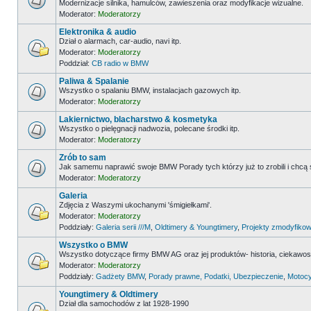
Modernizacje silnika, hamulców, zawieszenia oraz modyfikacje wizualne.
Moderator:
Moderatorzy
Elektronika & audio
Dział o alarmach, car-audio, navi itp.
Moderator:
Moderatorzy
Poddział:
CB radio w BMW
Paliwa & Spalanie
Wszystko o spalaniu BMW, instalacjach gazowych itp.
Moderator:
Moderatorzy
Lakiernictwo, blacharstwo & kosmetyka
Wszystko o pielęgnacji nadwozia, polecane środki itp.
Moderator:
Moderatorzy
Zrób to sam
Jak samemu naprawić swoje BMW Porady tych którzy już to zrobili i chcą
Moderator:
Moderatorzy
Galeria
Zdjęcia z Waszymi ukochanymi 'śmigiełkami'.
Moderator:
Moderatorzy
Poddziały:
Galeria serii ///M
,
Oldtimery & Youngtimery
,
Projekty zmodyfikow
Wszystko o BMW
Wszystko dotyczące firmy BMW AG oraz jej produktów- historia, ciekawostk
Moderator:
Moderatorzy
Poddziały:
Gadżety BMW
,
Porady prawne, Podatki, Ubezpieczenie
,
Motocy
Youngtimery & Oldtimery
Dział dla samochodów z lat 1928-1990