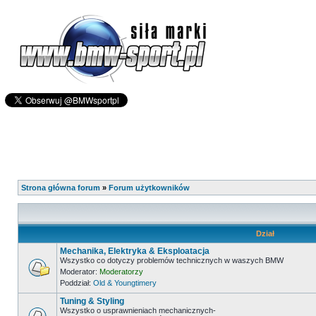
Strona główna forum
»
Forum użytkowników
Dział
Mechanika, Elektryka & Eksploatacja
Wszystko co dotyczy problemów technicznych w waszych BMW
Moderator:
Moderatorzy
Poddział:
Old & Youngtimery
Tuning & Styling
Wszystko o usprawnieniach mechanicznych-