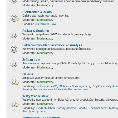
Modernizacje silnika, hamulców, zawieszenia oraz modyfikacje wizualne.
Moderator:
Moderatorzy
Elektronika & audio
Dział o alarmach, car-audio, navi itp.
Moderator:
Moderatorzy
Poddział:
CB radio w BMW
Paliwa & Spalanie
Wszystko o spalaniu BMW, instalacjach gazowych itp.
Moderator:
Moderatorzy
Lakiernictwo, blacharstwo & kosmetyka
Wszystko o pielęgnacji nadwozia, polecane środki itp.
Moderator:
Moderatorzy
Zrób to sam
Jak samemu naprawić swoje BMW Porady tych którzy już to zrobili i chcą
Moderator:
Moderatorzy
Galeria
Zdjęcia z Waszymi ukochanymi 'śmigiełkami'.
Moderator:
Moderatorzy
Poddziały:
Galeria serii ///M
,
Oldtimery & Youngtimery
,
Projekty zmodyfikow
Pojazdy Forumowiczów
,
Motocykle Forumowiczów
Wszystko o BMW
Wszystko dotyczące firmy BMW AG oraz jej produktów- historia, ciekawostk
Moderator:
Moderatorzy
Poddziały:
Gadżety BMW
,
Porady prawne, Podatki, Ubezpieczenie
,
Motocy
Koszty utrzymania