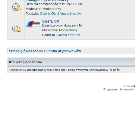
Youngtimery & Oldtimery
Dział dla samochodów z lat 1928-1990
Moderator:
Moderatorzy
Poddział:
Galeria Old & Youngtimerów
Strefa ///M
Dział użytkowników serii M.
Moderator:
Moderatorzy
Poddział:
Galeria serii ///M
Strona główna forum
»
Forum użytkowników
Kto przegląda forum
Użytkownicy przeglądający ten dział: Brak zalogowanych użytkowników i 5 gości
Powered
Przyjazne użytkowniko