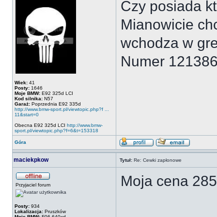
Czy posiada kt
Mianowicie chc
wchodza w gre
Numer 12138
Wiek:
41
Posty:
1646
Moje BMW:
E92 325d LCI
Kod silnika:
N57
Garaż:
Poprzednia E92 335d
http://www.bmw-sport.pl/viewtopic.php?f ...
11&start=0
Obecna E92 325d LCI
http://www.bmw-
sport.pl/viewtopic.php?f=6&t=153318
Góra
maciekpkow
Tytuł:
Re: Cewki zapłonowe
Moja cena 285,
Przyjaciel forum
Posty:
934
Lokalizacja:
Pruszków
Moje BMW:
F06 640xd