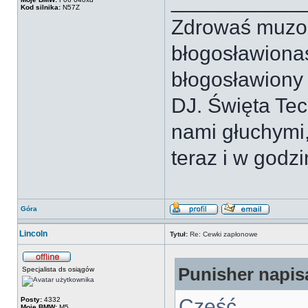
___________
Kod silnika:
N57Z
Zdrowaś muzo, 
błogosławionaś
błogosławiony
DJ. Święta Tec
nami głuchymi
teraz i w godzi
Góra
Lincoln
Tytuł:
Re: Cewki zapłonowe
Punisher napisa
Specjalista ds osiągów
Cześć.
Posty:
4332
Moje BMW:
M5