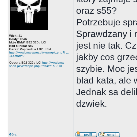
oraz s55?
Potrzebuje spra
Sprawdzany i n
Wiek:
41
Posty:
1646
jest nie tak. C
Moje BMW:
E92 325d LCI
Kod silnika:
N57
Garaż:
Poprzednia E92 335d
http://www.bmw-sport.pl/viewtopic.php?f ...
jakby cos grze
11&start=0
Obecna E92 325d LCI
http://www.bmw-
szybie. Moc je
sport.pl/viewtopic.php?f=6&t=153318
blad kata, ale
Jednak sa deli
dzwiek.
Góra