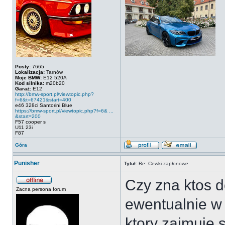
Posty:
7665
Lokalizacja:
Tarnów
Moje BMW:
E12 520A
Kod silnika:
m20b20
Garaż:
E12
http://bmw-sport.pl/viewtopic.php?
f=6&t=67421&start=400
e46 328ci Santorini Blue
https://bmw-sport.pl/viewtopic.php?f=6& ...
&start=200
F57 cooper s
U11 23i
F87
Góra
Punisher
Tytuł:
Re: Cewki zapłonowe
Czy zna ktos 
Zacna persona forum
ewentualnie w 
ktory zajmuje 