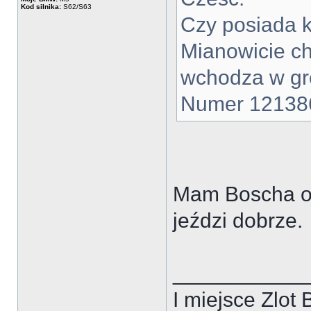
Kod silnika:
S62/S63
Czy posiada k
Mianowicie chc
wchodza w gr
Numer 12138
Mam Boscha od 
jeździ dobrze.
___________
I miejsce Zlo