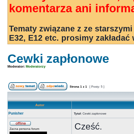
komentarza ani informa
Tematy związane z ze starszymi
E32, E12 etc. prosimy zakładać
Cewki zapłonowe
Moderator:
Moderatorzy
Strona
1
z
1
[ Posty: 5 ]
Autor
Punisher
Tytuł:
Cewki zapłonowe
Cześć.
Zacna persona forum