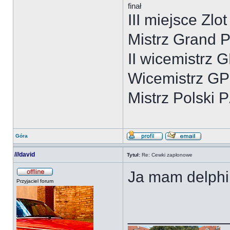
finał
III miejsce Zl
Mistrz Grand P
II wicemistrz
Wicemistrz G
Mistrz Polski
Góra
///david
Tytuł:
Re: Cewki zapłonowe
Ja mam delphi 
Przyjaciel forum
___________