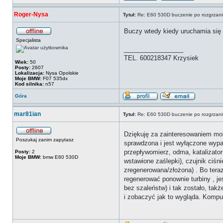
Roger-Nysa
Tytuł:
Re: E60 530D buczenie po rozgrzani
Buczy wtedy kiedy uruchamia się
Specjalista
_________________
TEL. 600218347 Krzysiek
Wiek:
50
Posty:
2607
Lokalizacja:
Nysa Opolskie
Moje BMW:
F07 535dx
Kod silnika:
n57
Góra
mar81ian
Tytuł:
Re: E60 530D buczenie po rozgrzani
Dziękuję za zainteresowaniem moi
Poszukaj zanim zapytasz
sprawdzona i jest wyłączone wypal
przepływomierz, odma, katalizator
Posty:
2
Moje BMW:
bmw E60 530D
wstawione zaślepki), czujnik ciśni
zregenerowana/złożona) . Bo teraz 
regenerować ponownie turbiny , jeś
bez szaleństw) i tak zostało, tak
i zobaczyć jak to wygląda. Kompu