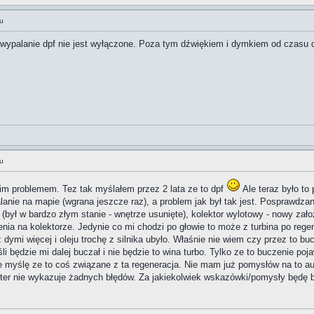
u
 wypalanie dpf nie jest wyłączone. Poza tym dźwiękiem i dymkiem od czasu
u
m problemem. Tez tak myślałem przez 2 lata ze to dpf
Ale teraz było to
anie na mapie (wgrana jeszcze raz), a problem jak był tak jest. Posprawdza
 (był w bardzo złym stanie - wnętrze usunięte), kolektor wylotowy - nowy zało
enia na kolektorze. Jedynie co mi chodzi po głowie to może z turbina po regen
dymi więcej i oleju trochę z silnika ubyło. Właśnie nie wiem czy przez to bucz
li będzie mi dalej buczał i nie będzie to wina turbo. Tylko ze to buczenie poj
że myślę ze to coś związane z ta regeneracja. Nie mam już pomysłów na to a
ter nie wykazuje żadnych błędów. Za jakiekolwiek wskazówki/pomysły będę 