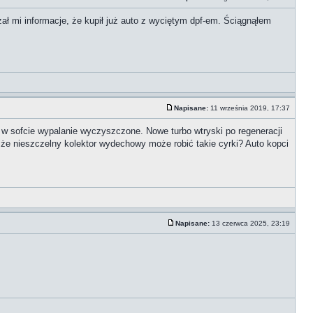
zał mi informacje, że kupił już auto z wyciętym dpf-em. Ściągnąłem
Napisane:
11 września 2019, 17:37
w sofcie wypalanie wyczyszczone. Nowe turbo wtryski po regeneracji
 nieszczelny kolektor wydechowy może robić takie cyrki? Auto kopci
Napisane:
13 czerwca 2025, 23:19