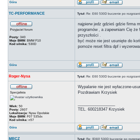
Góra
TC-PERFORMANCE
Tytuł:
Re: E60 530D buczenie po rozgrzani
najpierw jedz gdzieś gdzie firma 
programów , a zapewniam Cię że 90
Przyjaciel forum
przyszłości .
Posty:
340
być może nie jest usunięte do koń
Moje BMW:
BMW F10
Kod silnika:
530D
pomoże reset filtra dpf i wyzerowa
Góra
Roger-Nysa
Tytuł:
Re: E60 530D buczenie po rozgrzani
Wypalanie nie jest wyłaczone-usuni
Pozdrawiam Krzysiek
Specjalista
_________________
Wiek:
50
TEL. 600218347 Krzysiek
Posty:
2607
Lokalizacja:
Nysa Opolskie
Moje BMW:
F07 535dx
Kod silnika:
n57
Góra
MRCZ
Tytuł:
Re: [E60] 530D buczenie po rozgrza