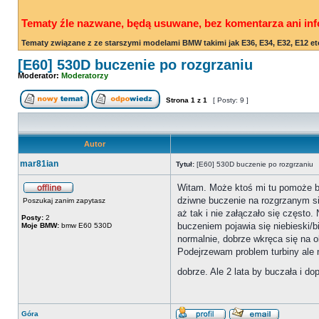
Tematy źle nazwane, będą usuwane, bez komentarza ani inf
Tematy związane z ze starszymi modelami BMW takimi jak E36, E34, E32, E12 et
[E60] 530D buczenie po rozgrzaniu
Moderator:
Moderatorzy
Strona
1
z
1
[ Posty: 9 ]
Autor
mar81ian
Tytuł:
[E60] 530D buczenie po rozgrzaniu
Witam. Może ktoś mi tu pomoże bo 
dziwne buczenie na rozgrzanym sil
Poszukaj zanim zapytasz
aż tak i nie załączało się często.
Posty:
2
buczeniem pojawia się niebieski/b
Moje BMW:
bmw E60 530D
normalnie, dobrze wkręca się na o
Podejrzewam problem turbiny ale 
dobrze. Ale 2 lata by buczała i d
Góra