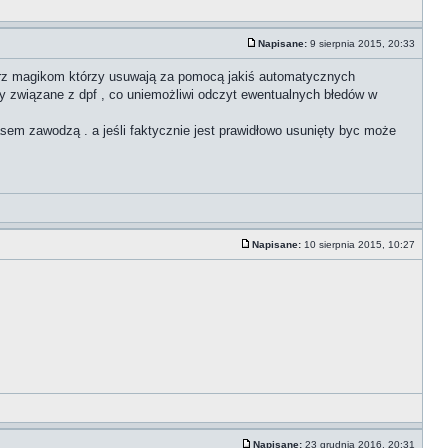
Napisane:
9 sierpnia 2015, 20:33
 wierz magikom którzy usuwają za pomocą jakiś automatycznych
edy związane z dpf , co uniemożliwi odczyt ewentualnych błedów w
asem zawodzą . a jeśli faktycznie jest prawidłowo usunięty byc może
Napisane:
10 sierpnia 2015, 10:27
Napisane:
23 grudnia 2016, 20:31