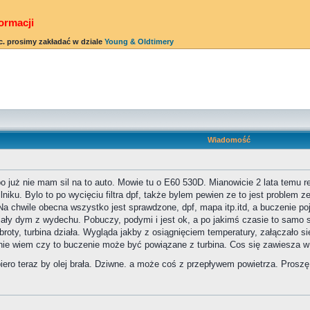
ormacji
c. prosimy zakładać w dziale
Young & Oldtimery
Wiadomość
już nie mam sil na to auto. Mowie tu o E60 530D. Mianowicie 2 lata temu reg
niku. Bylo to po wycięciu filtra dpf, także bylem pewien ze to jest problem 
 Na chwile obecna wszystko jest sprawdzone, dpf, mapa itp.itd, a buczenie poj
iały dym z wydechu. Pobuczy, podymi i jest ok, a po jakimś czasie to samo się
broty, turbina działa. Wygląda jakby z osiągnięciem temperatury, załączało 
nie wiem czy to buczenie może być powiązane z turbina. Cos się zawiesza w t
opiero teraz by olej brała. Dziwne. a może coś z przepływem powietrza. Pros