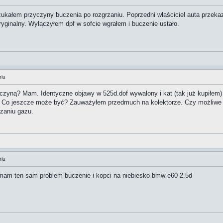
szukałem przyczyny buczenia po rozgrzaniu. Poprzedni właściciel auta przeka
 oryginalny. Wyłączyłem dpf w sofcie wgrałem i buczenie ustało.
niu
zyną? Mam. Identyczne objawy w 525d.dof wywalony i kat (tak już kupiłem) 
 Co jeszcze może być? Zauważyłem przedmuch na kolektorze. Czy możliwe że
czaniu gazu.
niu
 mam ten sam problem buczenie i kopci na niebiesko bmw e60 2.5d