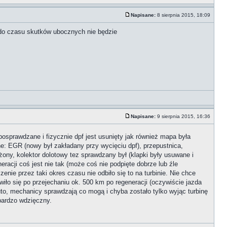
Napisane:
8 sierpnia 2015, 18:09
 do czasu skutków ubocznych nie będzie
Napisane:
9 sierpnia 2015, 16:36
 posprawdzane i fizycznie dpf jest usunięty jak również mapa była
ne: EGR (nowy był zakładany przy wycięciu dpf), przepustnica,
żony, kolektor dolotowy tez sprawdzany był (klapki były usuwane i
eracji coś jest nie tak (może coś nie podpięte dobrze lub źle
enie przez taki okres czasu nie odbiło się to na turbinie. Nie chce
awiło się po przejechaniu ok. 500 km po regeneracji (oczywiście jazda
uto, mechanicy sprawdzają co mogą i chyba zostało tylko wyjąc turbinę
bardzo wdzięczny.