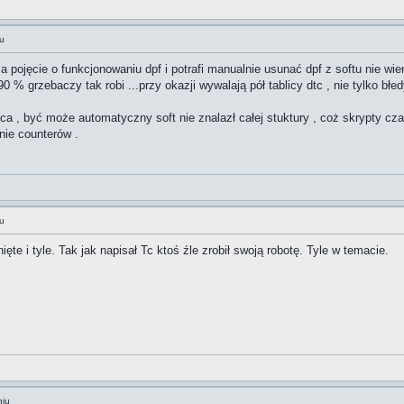
u
ma pojęcie o funkcjonowaniu dpf i potrafi manualnie usunać dpf z softu nie
 % grzebaczy tak robi ...przy okazji wywalają pół tablicy dtc , nie tylko bł
ca , być może automatyczny soft nie znalazł całej stuktury , coż skrypty cz
nie counterów .
u
ęte i tyle. Tak jak napisał Tc ktoś źle zrobił swoją robotę. Tyle w temacie.
niu