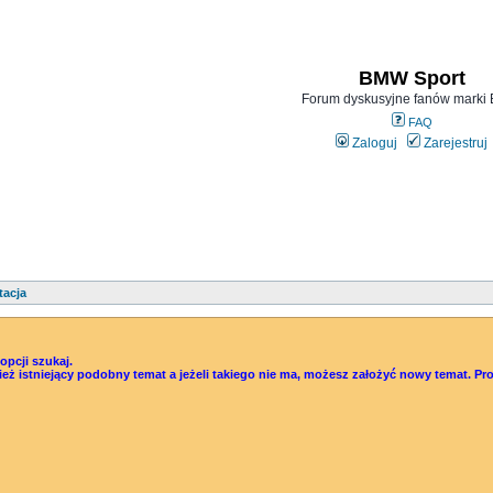
BMW Sport
Forum dyskusyjne fanów mark
FAQ
Zaloguj
Zarejestruj
tacja
pcji szukaj.
śwież istniejący podobny temat a jeżeli takiego nie ma, możesz założyć nowy temat.