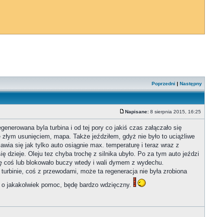
Poprzedni
|
Następny
Napisane:
8 sierpnia 2015, 16:25
enerowana byla turbina i od tej pory co jakiś czas załączało się
ze złym usunięciem, mapa. Także jeździłem, gdyż nie było to uciążliwe
awia się jak tylko auto osiągnie max. temperaturę i teraz wraz z
 dzieje. Oleju tez chyba trochę z silnika ubyło. Po za tym auto jeździ
się coś lub blokowało buczy wtedy i wali dymem z wydechu.
urbinie, coś z przewodami, może ta regeneracja nie była zrobiona
zę o jakakolwiek pomoc, będę bardzo wdzięczny.