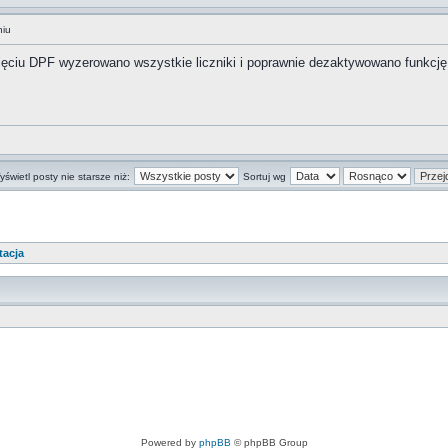
niu
ięciu DPF wyzerowano wszystkie liczniki i poprawnie dezaktywowano funkcję 
świetl posty nie starsze niż:
Sortuj wg
tacja
Powered by
phpBB
© phpBB Group