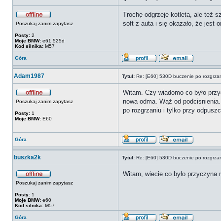
Trochę odgrzeje kotleta, ale też 
soft z auta i się okazało, że jest
Poszukaj zanim zapytasz
Posty:
2
Moje BMW:
e61 525d
Kod silnika:
M57
Góra
Adam1987
Tytuł:
Re: [E60] 530D buczenie po rozgrza
Witam. Czy wiadomo co było przyc
nowa odma. Wąż od podcisnienia.
Poszukaj zanim zapytasz
po rozgrzaniu i tylko przy odpusz
Posty:
1
Moje BMW:
E60
Góra
buszka2k
Tytuł:
Re: [E60] 530D buczenie po rozgrza
Witam, wiecie co było przyczyna
Poszukaj zanim zapytasz
Posty:
1
Moje BMW:
e60
Kod silnika:
M57
Góra