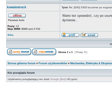
kowalontrack
Tytuł:
Re: [E60] 530D buczenie po rozgrza
Warto też sprawdzić, czy po usun
dymienie...
Pierwsze kroki
Posty:
12
Moje BMW:
BMW serii 3 F30
Góra
Wy
Strona
1
z
1
[ Posty: 9 ]
Strona główna forum
»
Forum użytkowników
»
Mechanika, Elektryka & Eksploa
Kto przegląda forum
Użytkownicy przeglądający ten dział:
Google [Bot]
i 83 gości