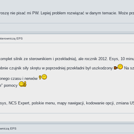
 proszę nie pisać mi PW. Lepiej problem rozwiązać w danym temacie. Może p
kierowniczą EPS
omplet silnik ze sterownikiem i przekładnia), ale rocznik 2012. Esys, 10 mi
nie czujnik siły skrętu w poprzedniej przekładni był uszkodzony
Na sz
conego czasu i nerwów
nie" pomocy
ys, NCS Expert, polskie menu, mapy nawigacji, kodowanie opcji, zmiana US
rowniczą EPS