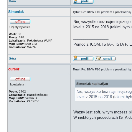
Góra
Simoniak
Tytuł:
Re: BMW F10 problem z przekładnią 
Nie, wszystko bez najmniejszego 
level z 2015 na 2018 (takimi było
Częsty bywalec
Wiek:
36
_________________
Posty:
698
Lokalizacja:
Południowa WLKP
Moje BMW:
E90 LIM
Pomoc z ICOM, ISTA+, ISTA P, Es
Kod silnika:
M47N2
Góra
cursor
Tytuł:
Re: BMW F10 problem z przekładnią 
Simoniak napisał(a):
Specjalista
Nie, wszystko bez najmniejszeg
Posty:
2702
Lokalizacja:
Racibórz(śląsk)
level z 2015 na 2018 (takimi by
Moje BMW:
Vectra B
Kod silnika:
X20XEV
Ważny jest soft, w tym możesz pie
W niektórych procedurach ISTA do
_________________