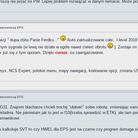
 proszę nie pisać mi PW. Lepiej problem rozwiązać w danym temacie. Może p
kierowniczą EPS
izji " dupa zbita Panie Ferdku..."
Auto zaktualizowane całe,. I-level 2018
nym sygnale (w lewą nie działa w ogóle nawet ćwierć obrotu
). Zostaje mi
k już się z tym uporam. Dzięki
cursor
, za zaangażowanie.
ys, NCS Expert, polskie menu, mapy nawigacji, kodowanie opcji, zmiana US
kierowniczą EPS
1. Znajomi blacharze chcieli trochę "ułatwić" sobie robotę, zmieniając samą 
ładnia. Nie pamietam jak to jest w f10(trzeba sprawdzić w ETK), ale tam po
terownikowi.
ys kalkuluje SVT to czy HWEL dla EPS jest na czarno czy program domaga si