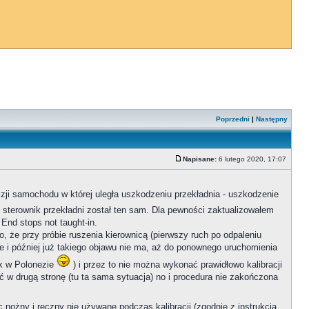
Poprzedni
|
Następny
Napisane:
6 lutego 2020, 17:07
lizji samochodu w której uległa uszkodzeniu przekładnia - uszkodzenie
 i sterownik przekładni został ten sam. Dla pewności zaktualizowałem
End stops not taught-in.
 że przy próbie ruszenia kierownicą (pierwszy ruch po odpaleniu
ie i później już takiego objawu nie ma, aż do ponownego uruchomienia
ak w Polonezie
) i przez to nie można wykonać prawidłowo kalibracji
ić w drugą stronę (tu ta sama sytuacja) no i procedura nie zakończona
nożny i ręczny nie używane podczas kalibracji (zgodnie z instrukcją