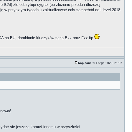
ie ICM) źle odczytuje sygnał (po złożeniu przodu i dłuższej
buję w przyszlym tygodniu zaktualizować cały samochód do I-level 2018-
A na EU, dorabianie kluczyków seria Exx oraz Fxx itp
Napisane:
9 lutego 2020, 21:35
binować
rzydać się jeszcze komuś innemu w przyszłości