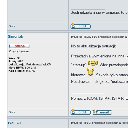
_________________
Jeśli udzielam się w temacie, to
Góra
Simoniak
Tytuł:
Re: BMW F10 problem z przekładnią 
No to aktualizacja sytuacji:
Częsty bywalec
Przekładnia wymieniona na inną (k
Wiek:
36
Posty:
698
Lokalizacja:
Południowa WLKP
"start-up"
Wiec prawdopodob
Moje BMW:
E90 LIM
Kod silnika:
M47N2
kierować
Szkoda tylko stra
Pozdrawiam i dzięki za "usiłowa
_________________
Pomoc z ICOM, ISTA+, ISTA P, Es
Góra
rexman
Tytuł:
Re: [F10] problem z przekładnią kie