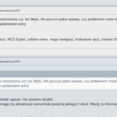
kierowniczą EPS
ostrzeżenia czy też błędu. Ale jeszcze jedna sprawa, czy problemem może by
 updatowane auto).
ys, NCS Expert, polskie menu, mapy nawigacji, kodowanie opcji, zmiana US
kierowniczą EPS
o ostrzeżenia czy też błędu. Ale jeszcze jedna sprawa, czy problemem może 
ło updatowane auto).
rdoły wpisać i też powinno działać.
maga się aktualizacji samochodu powyżej jakiegoś I-level. Wtedy ta informa