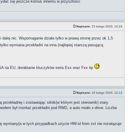
rzydać się jeszcze komuś innemu w przyszłości
Napisane:
15 lutego 2020, 10:24
 i dalej nic. Wspomaganie działa tylko w prawą stronę przez ok 1,5
 tylko wymiana przekładni na inna (najlepiej starszą pasującą
A na EU, dorabianie kluczyków seria Exx oraz Fxx itp
Napisane:
16 lutego 2020, 12:13
przekładnię i zostawiając silnik(w którym jest sterownik) stary.
wodem był montaż przekładni pod RWD, a auto miało x-drive. Liczba
ę wymiany(a w tych przypadkach użycie HW-id from svt nie rozwiązuje