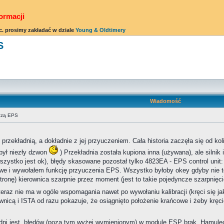
ormacji
c. prosimy zakładać w dziale
Young & Oldtimery
S
Wiadomość
iczą EPS
rzekładnią, a dokładnie z jej przyuczeniem. Cała historia zaczęła się od ko
był niezły dzwon
) Przekładnia została kupiona inna (używana), ale silnik
zystko jest ok), błędy skasowane pozostał tylko 4823EA - EPS control unit: 
we i wywołałem funkcję przyuczenia EPS. Wszystko byłoby okey gdyby nie to,
ronę) kierownica szarpnie przez moment (jest to takie pojedyncze szarpnięc
eraz nie ma w ogóle wspomagania nawet po wywołaniu kalibracji (kręci się j
ownicą i ISTA od razu pokazuje, że osiągnięto położenie krańcowe i żeby kręc
adni jest, błędów (poza tym wyżej wymienionym) w module ESP brak. Hamulec 