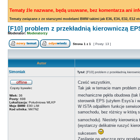
Tematy źle nazwane, będą usuwane, bez komentarza ani inf
Tematy związane z ze starszymi modelami BMW takimi jak E36, E34, E32, E12 et
[F10] problem z przekładnią kierowniczą EP
Moderator:
Moderatorzy
Strona
1
z
1
[ Posty: 13 ]
Autor
Simoniak
Tytuł:
[F10] problem z przekładnią kierown
Cześć wszystkim,
Tak jak w temacie mam problem z p
Częsty bywalec
mechaniczne pękła obudowa (tak 
Wiek:
36
Posty:
698
sterownik EPS (użyłem Esys'a i ws
Lokalizacja:
Południowa WLKP
Moje BMW:
E90 LIM
W ISTA odpaliłem funkcje serwiso
Kod silnika:
M47N2
samochodu, bez różnicy w którą st
samochodu). Niestety kierownica t
(wystarczy delikatnie ruszyć kier
sukcesem
Zasilanie na wtyczce przy przekł