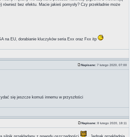
e) również bez efektu. Macie jakieś pomysły? Czy przekładnie może
A na EU, dorabianie kluczyków seria Exx oraz Fxx itp
Napisane:
7 lutego 2020, 07:00
rzydać się jeszcze komuś innemu w przyszłości
Napisane:
8 lutego 2020, 18:11
, a silnik przekładany z powodu oszczędności
. Jednak przekładnia