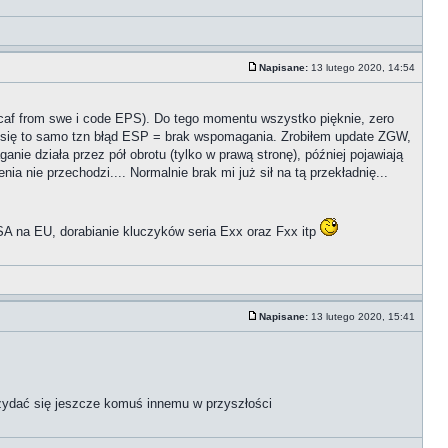
Napisane:
13 lutego 2020, 14:54
caf from swe i code EPS). Do tego momentu wszystko pięknie, zero
eje się to samo tzn błąd ESP = brak wspomagania. Zrobiłem update ZGW,
anie działa przez pół obrotu (tylko w prawą stronę), później pojawiają
 nie przechodzi.... Normalnie brak mi już sił na tą przekładnię...
A na EU, dorabianie kluczyków seria Exx oraz Fxx itp
Napisane:
13 lutego 2020, 15:41
rzydać się jeszcze komuś innemu w przyszłości