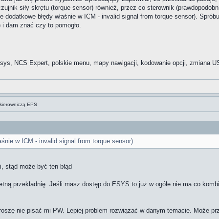
czujnik siły skrętu (torque sensor) również, przez co sterownik (prawdopodobn
ie dodatkowe błędy właśnie w ICM - invalid signal from torque sensor). Spró
3) i dam znać czy to pomogło.
ys, NCS Expert, polskie menu, mapy nawigacji, kodowanie opcji, zmiana US
kierowniczą EPS
śnie w ICM - invalid signal from torque sensor).
ni, stąd może być ten błąd
etną przekładnię. Jeśli masz dostęp do ESYS to już w ogóle nie ma co kom
 proszę nie pisać mi PW. Lepiej problem rozwiązać w danym temacie. Może p