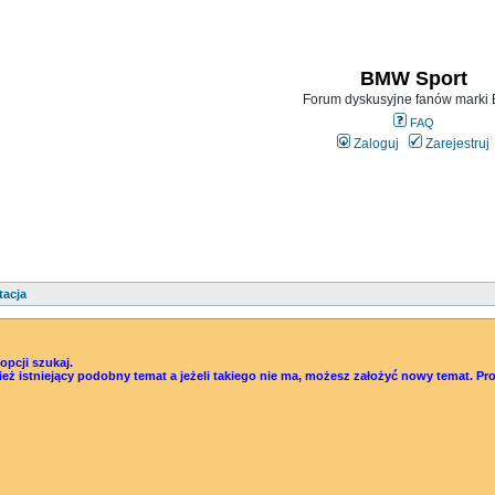
BMW Sport
Forum dyskusyjne fanów mark
FAQ
Zaloguj
Zarejestruj
tacja
pcji szukaj.
śwież istniejący podobny temat a jeżeli takiego nie ma, możesz założyć nowy temat.