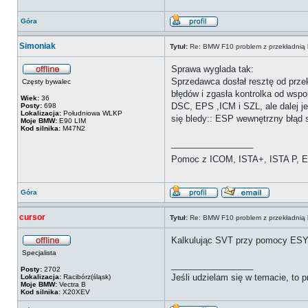
Góra
Simoniak
Tytuł:
Re: BMW F10 problem z przekładnią 
Sprawa wyglada tak:
Sprzedawca dosłał resztę od prze
Częsty bywalec
błędów i zgasła kontrolka od wspo
Wiek:
36
DSC, EPS ,ICM i SZL, ale dalej jes
Posty:
698
Lokalizacja:
Południowa WLKP
się bledy:: ESP wewnętrzny błąd s
Moje BMW:
E90 LIM
Kod silnika:
M47N2
_________________
Pomoc z ICOM, ISTA+, ISTA P, Es
Góra
cursor
Tytuł:
Re: BMW F10 problem z przekładnią 
Kalkulując SVT przy pomocy ESY
Specjalista
_________________
Posty:
2702
Jeśli udzielam się w temacie, to
Lokalizacja:
Racibórz(śląsk)
Moje BMW:
Vectra B
Kod silnika:
X20XEV