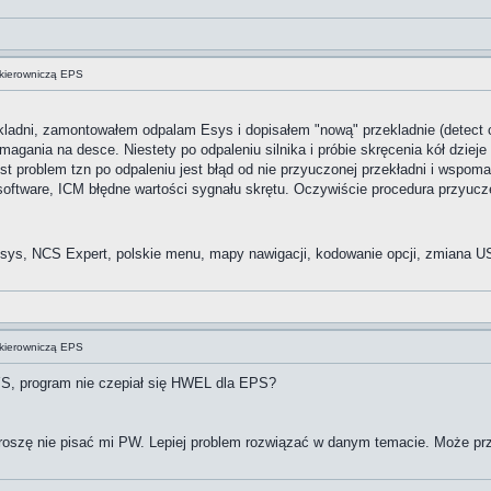
kierowniczą EPS
kladni, zamontowałem odpalam Esys i dopisałem "nową" przekladnie (detect 
magania na desce. Niestety po odpaleniu silnika i próbie skręcenia kół dzi
t problem tzn po odpaleniu jest błąd od nie przyuczonej przekładni i wspomag
oftware, ICM błędne wartości sygnału skrętu. Oczywiście procedura przyuczenia
ys, NCS Expert, polskie menu, mapy nawigacji, kodowanie opcji, zmiana US
kierowniczą EPS
S, program nie czepiał się HWEL dla EPS?
 proszę nie pisać mi PW. Lepiej problem rozwiązać w danym temacie. Może p