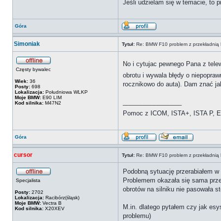
Jeśli udzielam się w temacie, to
Góra
Simoniak
Tytuł:
Re: BMW F10 problem z przekładnią 
No i cytujac pewnego Pana z telew
Częsty bywalec
obrotu i wywala błędy o niepopraw
Wiek:
36
rocznikowo do auta). Dam znać ja
Posty:
698
Lokalizacja:
Południowa WLKP
Moje BMW:
E90 LIM
_________________
Kod silnika:
M47N2
Pomoc z ICOM, ISTA+, ISTA P, Es
Góra
cursor
Tytuł:
Re: BMW F10 problem z przekładnią 
Podobną sytuację przerabiałem w G3
Problemem okazała się sama przek
Specjalista
obrotów na silniku nie pasowała s
Posty:
2702
Lokalizacja:
Racibórz(śląsk)
Moje BMW:
Vectra B
M.in. dlatego pytałem czy jak es
Kod silnika:
X20XEV
problemu)