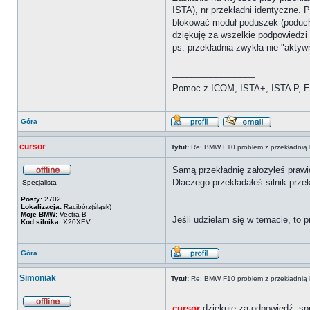
ISTA), nr przekładni identyczne.
blokować moduł poduszek (poduch
dziękuję za wszelkie podpowiedzi
ps. przekładnia zwykła nie "aktyw
_________________
Pomoc z ICOM, ISTA+, ISTA P, Es
Góra
cursor
Tytuł:
Re: BMW F10 problem z przekładnią 
Samą przekładnię założyłeś praw
Dlaczego przekładałeś silnik przek
Specjalista
Posty:
2702
_________________
Lokalizacja:
Racibórz(śląsk)
Moje BMW:
Vectra B
Jeśli udzielam się w temacie, to
Kod silnika:
X20XEV
Góra
Simoniak
Tytuł:
Re: BMW F10 problem z przekładnią 
cursor
dziękuję za odpowiedź, spr