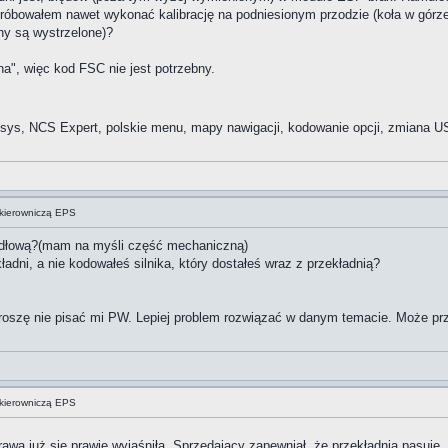
 Próbowałem nawet wykonać kalibrację na podniesionym przodzie (koła w górz
y są wystrzelone)?
na", więc kod FSC nie jest potrzebny.
ys, NCS Expert, polskie menu, mapy nawigacji, kodowanie opcji, zmiana US
kierowniczą EPS
idłową?(mam na myśli część mechaniczną)
ładni, a nie kodowałeś silnika, który dostałeś wraz z przekładnią?
 proszę nie pisać mi PW. Lepiej problem rozwiązać w danym temacie. Może p
kierowniczą EPS
awa już się prawie wyjaśniła. Sprzedający zapewniał, że przekładnia pasuje