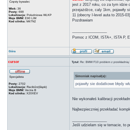
Częsty bywalec
jest z 2017 roku, co za tym idzie 
Wiek:
36
przejażdżce, caly 1km, pojawiły s
Posty:
698
11 (obecny I-level auta to 2015-0
Lokalizacja:
Południowa WLKP
Moje BMW:
E90 LIM
Pozdrawiam
Kod silnika:
M47N2
_________________
Pomoc z ICOM, ISTA+, ISTA P, Es
Góra
cursor
Tytuł:
Re: BMW F10 problem z przekładnią 
Simoniak napisał(a):
Specjalista
pojawiły sie dodatkowe błędy wła
Posty:
2702
Lokalizacja:
Racibórz(śląsk)
Moje BMW:
Vectra B
Kod silnika:
X20XEV
Nie wykonałeś kalibracji przekład
Najbezpieczniej przekładać kompl
_________________
Jeśli udzielam się w temacie, to