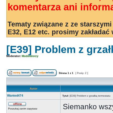
komentarza ani informa
Tematy związane z ze starszymi
E32, E12 etc. prosimy zakładać
[E39] Problem z grzał
Moderator:
Moderatorzy
Strona
1
z
1
[ Posty: 2 ]
Autor
Wanted474
Tytuł:
[E39] Problem z grzałką termostatu
Siemanko wszy
Poszukaj zanim zapytasz