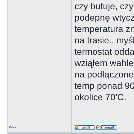
czy butuje, czy
podepnę wtyczk
temperatura z
na trasie.. myś
termostat odd
wziąłem wahler
na podłączonej
temp ponad 90'
okolice 70'C.
Góra