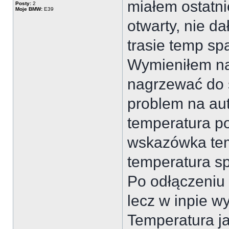
miałem ostatni
Posty:
2
Moje BMW:
E39
otwarty, nie d
trasie temp sp
Wymieniłem na
nagrzewać do s
problem na au
temperatura po
wskazówka temp
temperatura s
Po odłączeniu 
lecz w inpie w
Temperatura ja