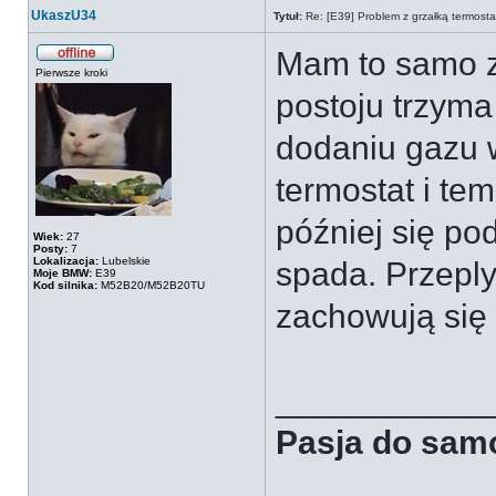
UkaszU34
Tytuł:
Re: [E39] Problem z grzałką termosta
Mam to samo z
Pierwsze kroki
postoju trzyma
dodaniu gazu w
termostat i te
później się po
Wiek:
27
Posty:
7
Lokalizacja:
Lubelskie
spada. Przeply
Moje BMW:
E39
Kod silnika:
M52B20/M52B20TU
zachowują się 
___________
Pasja do samo