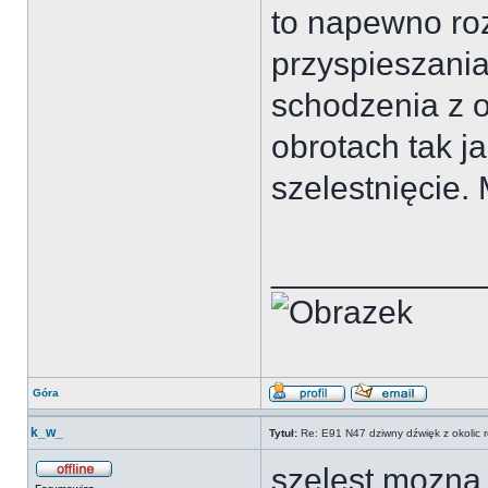
to napewno ro
przyspieszania
schodzenia z 
obrotach tak ja
szelestnięcie.
___________
Góra
k_w_
Tytuł:
Re: E91 N47 dziwny dźwięk z okolic 
szelest mozna 