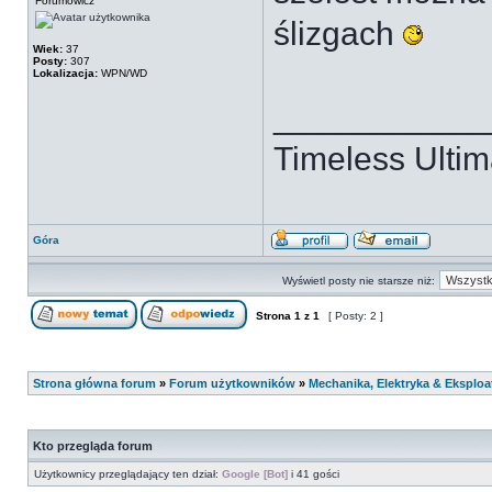
Forumowicz
ślizgach
Wiek:
37
Posty:
307
Lokalizacja:
WPN/WD
___________
Timeless Ultim
Góra
Wyświetl posty nie starsze niż:
Strona
1
z
1
[ Posty: 2 ]
Strona główna forum
»
Forum użytkowników
»
Mechanika, Elektryka & Eksploa
Kto przegląda forum
Użytkownicy przeglądający ten dział:
Google [Bot]
i 41 gości