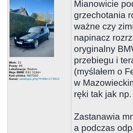
Mianowicie po
grzechotania r
ważne czy zimn
napinacz rozrzą
oryginalny BM
przebiegu i te
Wiek:
21
Posty:
66
(myślałem o Fe
Lokalizacja:
Radom
Moje BMW:
E91 318d+
Kod silnika:
N47D20
Garaż:
viewtopic.php?f=6&t=173912
w Mazowieckim
ręki tak jak np
Zastanawia mni
a podczas odpa