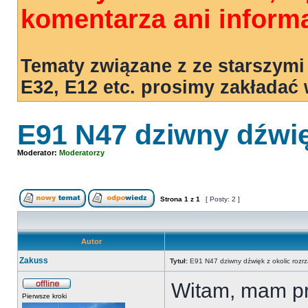
komentarza ani informa
Tematy związane z ze starszymi
E32, E12 etc. prosimy zakładać
E91 N47 dziwny dźwię
Moderator:
Moderatorzy
Strona
1
z
1
[ Posty: 2 ]
Autor
Zakuss
Tytuł:
E91 N47 dziwny dźwięk z okolic rozr
Witam, mam pr
Pierwsze kroki