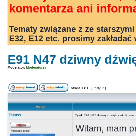
komentarza ani informa
Tematy związane z ze starszymi
E32, E12 etc. prosimy zakładać
E91 N47 dziwny dźwię
Moderator:
Moderatorzy
Strona
1
z
1
[ Posty: 2 ]
Autor
Zakuss
Tytuł:
E91 N47 dziwny dźwięk z okolic rozr
Witam, mam pr
Pierwsze kroki