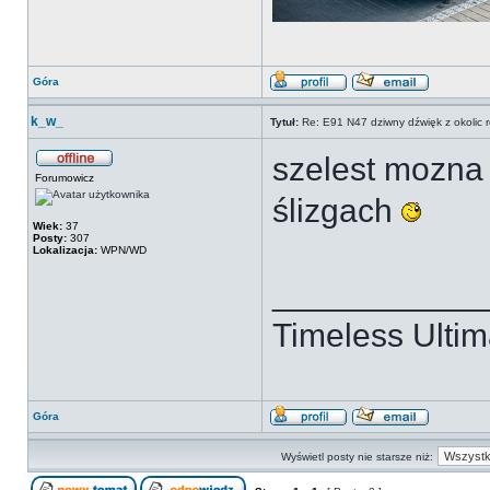
Góra
k_w_
Tytuł:
Re: E91 N47 dziwny dźwięk z okolic 
szelest mozna 
Forumowicz
ślizgach
Wiek:
37
Posty:
307
Lokalizacja:
WPN/WD
___________
Timeless Ultim
Góra
Wyświetl posty nie starsze niż: