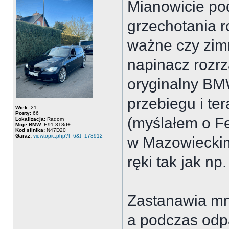
Mianowicie po
grzechotania r
ważne czy zimn
napinacz rozrzą
oryginalny BM
przebiegu i te
Wiek:
21
Posty:
66
(myślałem o Fe
Lokalizacja:
Radom
Moje BMW:
E91 318d+
Kod silnika:
N47D20
Garaż:
viewtopic.php?f=6&t=173912
w Mazowieckim
ręki tak jak np
Zastanawia mni
a podczas odpa