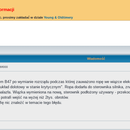
ormacji
c. prosimy zakładać w dziale
Young & Oldtimery
Wiadomość
36f000
m B47 po wymianie rozrządu podczas której zauważono ropę we wiązce elekt
układ dolotowy w stanie krytycznym". Ropa dodarła do sterownika silnika, z
alazła. Wiązka wymieniona na nową, sterownik podłożony używany - przekodo
 potrafi wejść na wyżej niż 2tys. obrotów.
fię nic znaleźć w temacie tego błędu.