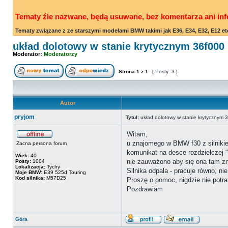
Tematy źle nazwane, będą usuwane, bez komentarza ani inf
Tematy związane z ze starszymi modelami BMW takimi jak E36, E34, E32, E12 et
układ dolotowy w stanie krytycznym 36f000
Moderator:
Moderatorzy
Strona
1
z
1
[ Posty: 3 ]
Autor
pryjom
Tytuł:
układ dolotowy w stanie krytycznym 
Witam,
u znajomego w BMW f30 z silnikie
Zacna persona forum
komunikat na desce rozdzielczej "
Wiek:
40
nie zauważono aby się ona tam zn
Posty:
1004
Lokalizacja:
Tychy
Silnika odpala - pracuje równo, nie
Moje BMW:
E39 525d Touring
Kod silnika:
M57D25
Proszę o pomoc, nigdzie nie potra
Pozdrawiam
Góra