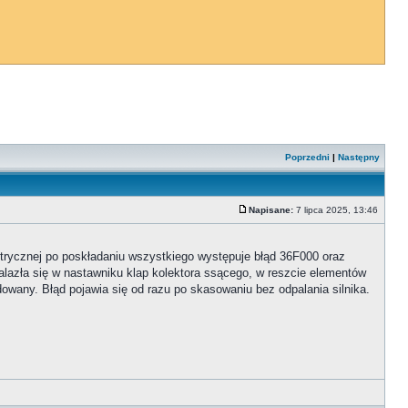
Poprzedni
|
Następny
Napisane:
7 lipca 2025, 13:46
rycznej po poskładaniu wszystkiego występuje błąd 36F000 oraz
nalazła się w nastawniku klap kolektora ssącego, w reszcie elementów
wany. Błąd pojawia się od razu po skasowaniu bez odpalania silnika.