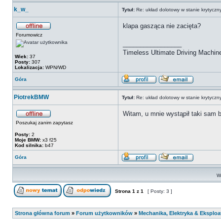
k_w_
Tytuł:
Re: układ dolotowy w stanie krytycz
klapa gasząca nie zacięta?
Forumowicz
_________________
Timeless Ultimate Driving Machin
Wiek:
37
Posty:
307
Lokalizacja:
WPN/WD
Góra
PiotrekBMW
Tytuł:
Re: układ dolotowy w stanie krytycz
Witam, u mnie wystąpił taki sam b
Poszukaj zanim zapytasz
Posty:
2
Moje BMW:
x3 f25
Kod silnika:
b47
Góra
Wy
Strona
1
z
1
[ Posty: 3 ]
Strona główna forum
»
Forum użytkowników
»
Mechanika, Elektryka & Eksploa