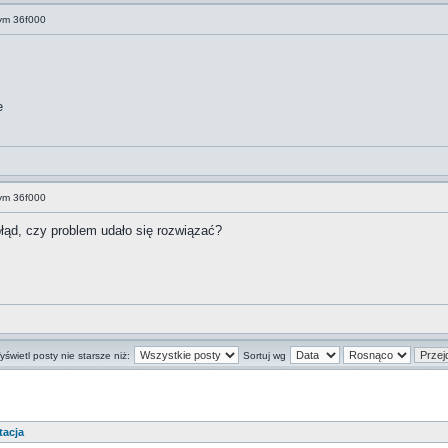
nym 36f000
e
nym 36f000
łąd, czy problem udało się rozwiązać?
świetl posty nie starsze niż:
Sortuj wg
tacja