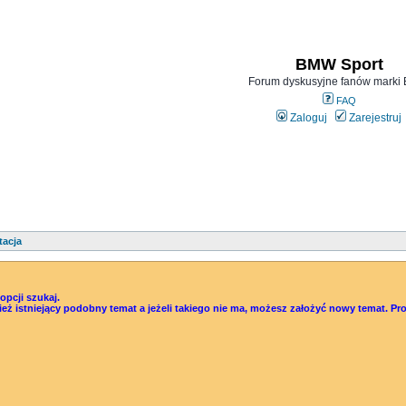
BMW Sport
Forum dyskusyjne fanów mark
FAQ
Zaloguj
Zarejestruj
tacja
pcji szukaj.
śwież istniejący podobny temat a jeżeli takiego nie ma, możesz założyć nowy temat.