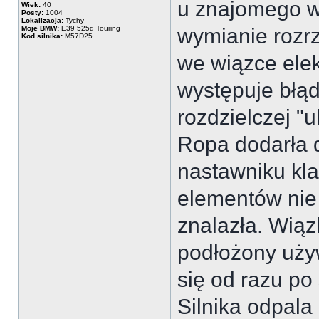
u znajomego w
Wiek:
40
Posty:
1004
Lokalizacja:
Tychy
Moje BMW:
E39 525d Touring
wymianie rozr
Kod silnika:
M57D25
we wiązce elek
występuje błą
rozdzielczej "
Ropa dodarła d
nastawniku kla
elementów nie
znalazła. Wią
podłożony uży
się od razu po
Silnika odpala 