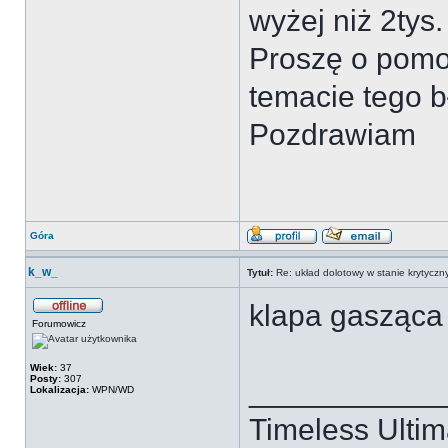
wyżej niż 2tys.
Proszę o pomoc
temacie tego b
Pozdrawiam
Góra
k_w_
Tytuł:
Re: układ dolotowy w stanie krytycz
klapa gasząca 
Forumowicz
Wiek:
37
Posty:
307
___________
Lokalizacja:
WPN/WD
Timeless Ultim