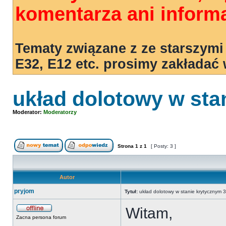
komentarza ani informa
Tematy związane z ze starszymi
E32, E12 etc. prosimy zakładać
układ dolotowy w sta
Moderator:
Moderatorzy
Strona
1
z
1
[ Posty: 3 ]
Autor
pryjom
Tytuł:
układ dolotowy w stanie krytycznym 
Witam,
Zacna persona forum