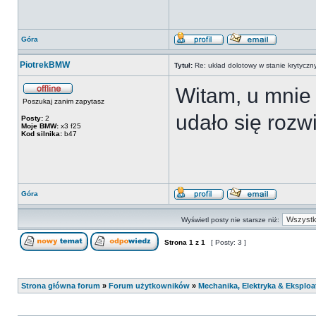
Góra
PiotrekBMW
Tytuł:
Re: układ dolotowy w stanie krytycz
Witam, u mnie 
Poszukaj zanim zapytasz
udało się rozw
Posty:
2
Moje BMW:
x3 f25
Kod silnika:
b47
Góra
Wyświetl posty nie starsze niż:
Strona
1
z
1
[ Posty: 3 ]
Strona główna forum
»
Forum użytkowników
»
Mechanika, Elektryka & Eksploa