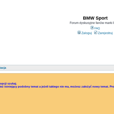
BMW Sport
Forum dyskusyjne fanów mark
FAQ
Zaloguj
Zarejestruj
tacja
pcji szukaj.
śwież istniejący podobny temat a jeżeli takiego nie ma, możesz założyć nowy temat.