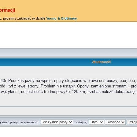
ormacji
c. prosimy zakładać w dziale
Young & Oldtimery
Wiadomość
i. Podczas jazdy na wprost i przy skręcaniu w prawo coś buczy, buu, buu, b
 i tył z lewej strony. Problem nie ustąpił. Opony, zamienione stronami i probl
e wężykiem, co jest dość trudne powyżej 120 km, trzeba znaleźć dobrą trasę, 
świetl posty nie starsze niż:
Sortuj wg