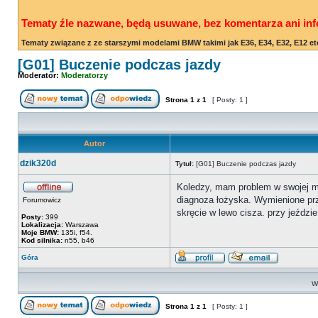
Tematy źle nazwane, będą usuwane, bez komentarza ani inf
Tematy związane z ze starszymi modelami BMW takimi jak E36, E34, E32, E12 et
[G01] Buczenie podczas jazdy
Moderator:
Moderatorzy
Strona
1
z
1
[ Posty: 1 ]
Autor
dzik320d
Tytuł:
[G01] Buczenie podczas jazdy
Koledzy, mam problem w swojej m40
diagnoza łożyska. Wymienione przód
Forumowicz
skręcie w lewo cisza. przy jeździ
Posty:
399
Lokalizacja:
Warszawa
Moje BMW:
135i, f54.
Kod silnika:
n55, b46
Góra
Wy
Strona
1
z
1
[ Posty: 1 ]