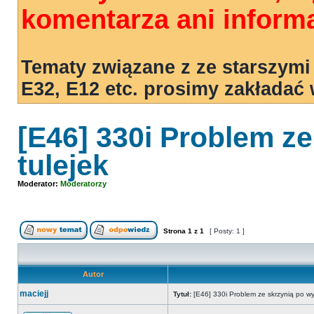
komentarza ani informa
Tematy związane z ze starszymi
E32, E12 etc. prosimy zakładać
[E46] 330i Problem z
tulejek
Moderator:
Moderatorzy
Strona
1
z
1
[ Posty: 1 ]
Autor
maciejj
Tytuł:
[E46] 330i Problem ze skrzynią po wy