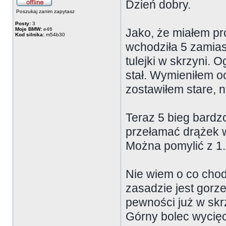
Dzień dobry.
Poszukaj zanim zapytasz
Posty:
3
Moje BMW:
e46
Jako, że miałem pr
Kod silnika:
m54b30
wchodziła 5 zamias
tulejki w skrzyni. O
stał. Wymieniłem o
zostawiłem stare, 
Teraz 5 bieg bardz
przełamać drążek w
Można pomylić z 1.
Nie wiem o co chod
zasadzie jest gorze
pewności już w skrz
Górny bolec wycięc