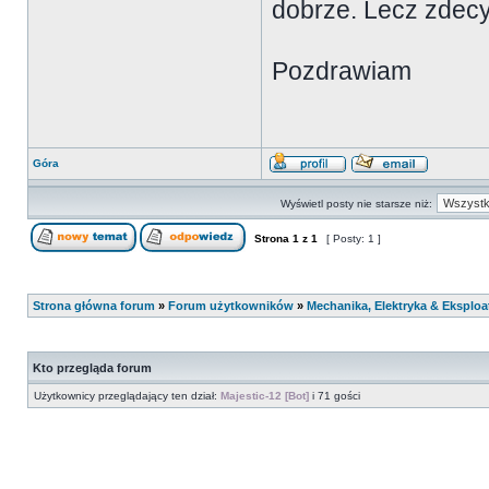
dobrze. Lecz zdecy
Pozdrawiam
Góra
Wyświetl posty nie starsze niż:
Strona
1
z
1
[ Posty: 1 ]
Strona główna forum
»
Forum użytkowników
»
Mechanika, Elektryka & Eksploa
Kto przegląda forum
Użytkownicy przeglądający ten dział:
Majestic-12 [Bot]
i 71 gości