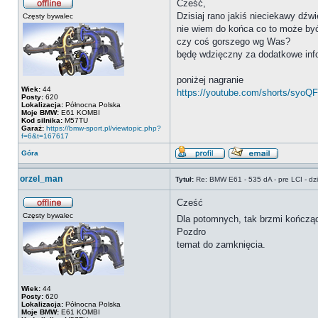
Cześć,
Dzisiaj rano jakiś nieciekawy dźwię
Częsty bywalec
nie wiem do końca co to może by
czy coś gorszego wg Was?
będę wdzięczny za dodatkowe inf
poniżej nagranie
Wiek:
44
https://youtube.com/shorts/syoQ
Posty:
620
Lokalizacja:
Północna Polska
Moje BMW:
E61 KOMBI
Kod silnika:
M57TU
Garaż:
https://bmw-sport.pl/viewtopic.php?
f=6&t=167617
Góra
orzel_man
Tytuł:
Re: BMW E61 - 535 dA - pre LCI - dzi
Cześć
Częsty bywalec
Dla potomnych, tak brzmi kończą
Pozdro
temat do zamknięcia.
Wiek:
44
Posty:
620
Lokalizacja:
Północna Polska
Moje BMW:
E61 KOMBI