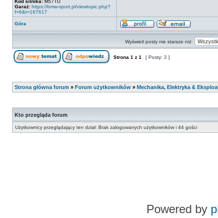
Kod silnika:
M57TU
Garaż:
https://bmw-sport.pl/viewtopic.php?
f=6&t=167617
Góra
Wyświetl posty nie starsze niż:
Strona
1
z
1
[ Posty: 2 ]
Strona główna forum
»
Forum użytkowników
»
Mechanika, Elektryka & Eksploa
Kto przegląda forum
Użytkownicy przeglądający ten dział: Brak zalogowanych użytkowników i 44 gości
Powered by
p