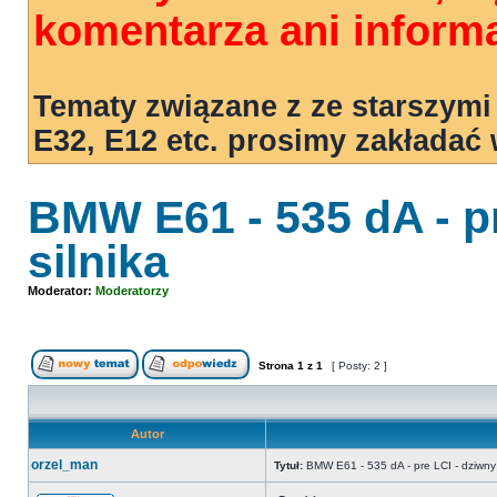
komentarza ani informa
Tematy związane z ze starszymi
E32, E12 etc. prosimy zakładać
BMW E61 - 535 dA - p
silnika
Moderator:
Moderatorzy
Strona
1
z
1
[ Posty: 2 ]
Autor
orzel_man
Tytuł:
BMW E61 - 535 dA - pre LCI - dziwny 