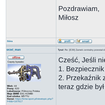
Pozdrawiam,
Miłosz
Góra
orzel_man
Tytuł:
Re: [E39] Zamek centralny przestał d
Cześć, Jeśli n
Częsty bywalec
1. Bezpiecznik
2. Przekaźnik 
teraz gdzie by
Wiek:
44
Posty:
620
Lokalizacja:
Północna Polska
Moje BMW:
E61 KOMBI
Kod silnika:
M57TU
Garaż:
https://bmw-sport.pl/viewtopic.php?
f=6&t=167617