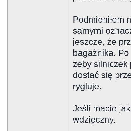
Podmieniłem mo
samymi oznac
jeszcze, że prz
bagażnika. Po 
żeby silnicze
dostać się prze
rygluje.
Jeśli macie ja
wdzięczny.