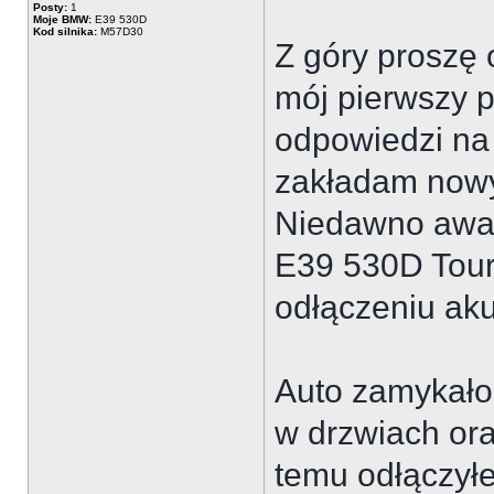
Posty:
1
Moje BMW:
E39 530D
Kod silnika:
M57D30
Z góry proszę 
mój pierwszy po
odpowiedzi na
zakładam nowy
Niedawno awar
E39 530D Touri
odłączeniu ak
Auto zamykało s
w drzwiach ora
temu odłączył