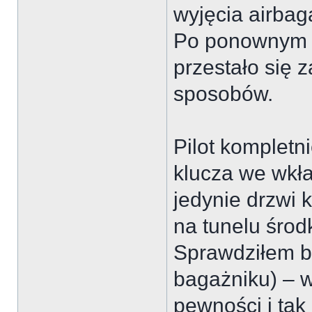
wyjęcia airbag
Po ponownym p
przestało się 
sposobów.
Pilot kompletn
klucza we wkł
jedynie drzwi 
na tunelu środ
Sprawdziłem be
bagażniku) – w
pewności i tak