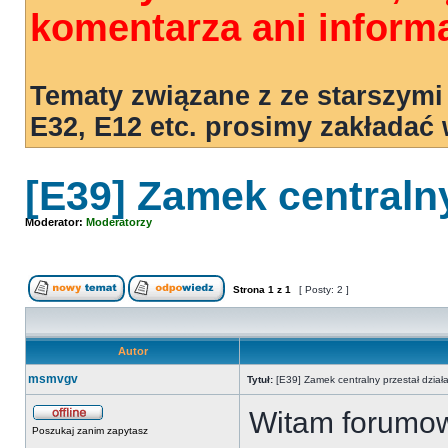
komentarza ani informa
Tematy związane z ze starszymi
E32, E12 etc. prosimy zakładać
[E39] Zamek centralny
Moderator:
Moderatorzy
Strona
1
z
1
[ Posty: 2 ]
Autor
msmvgv
Tytuł:
[E39] Zamek centralny przestał dział
Witam forumo
Poszukaj zanim zapytasz