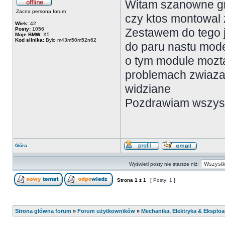
Witam szanowne gro
Zacna persona forum
czy ktos montowal
Wiek:
42
Posty:
1056
Zestawem do tego j
Moje BMW:
X5
Kod silnika:
Było m43m50m52n62
do paru nastu mode
o tym module mozta
problemach zwiaza
widziane
Pozdrawiam wszys
Góra
Wyświetl posty nie starsze niż:
Strona
1
z
1
[ Posty: 1 ]
Strona główna forum
»
Forum użytkowników
»
Mechanika, Elektryka & Eksploa