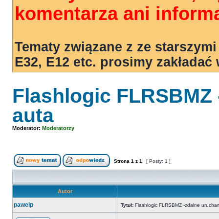
komentarza ani informa
Tematy związane z ze starszymi
E32, E12 etc. prosimy zakładać
Flashlogic FLRSBMZ 
auta
Moderator:
Moderatorzy
Strona
1
z
1
[ Posty: 1 ]
Autor
pawelp
Tytuł:
Flashlogic FLRSBMZ -zdalne urucham