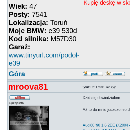
Kupię deskę w sk
Wiek:
47
Posty:
7541
Lokalizacja:
Toruń
Moje BMW:
e39 530d
Kod silnika:
M57D30
Garaż:
www.tinyurl.com/podol-
e39
Góra
mroova81
Tytuł:
Re: Frank - nie żyje
Dziś się dowiedziałem.
Specjalista
Aż to do mnie jeszcze nie d
_________________
Audi80 '90 1.6 2EE (X2004 