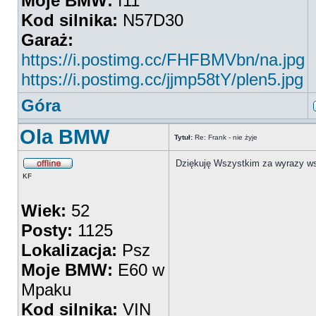
Moje BMW:
f11
Kod silnika:
N57D30
Garaż:
https://i.postimg.cc/FHFBMVbn/na.jpg
https://i.postimg.cc/jjmp58tY/plen5.jpg
Góra
Ola BMW
Tytuł:
Re: Frank - nie żyje
Dziękuję Wszystkim za wyrazy wsp
KF
Wiek:
52
Posty:
1125
Lokalizacja:
Psz
Moje BMW:
E60 w
Mpaku
Kod silnika:
VIN