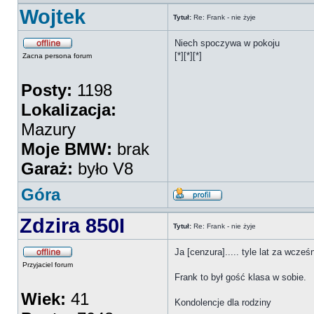
Wojtek
Tytuł:
Re: Frank - nie żyje
Niech spoczywa w pokoju
[*][*][*]
Zacna persona forum
Posty:
1198
Lokalizacja:
Mazury
Moje BMW:
brak
Garaż:
było V8
Góra
Zdzira 850I
Tytuł:
Re: Frank - nie żyje
Ja [cenzura]..... tyle lat za wcześn
Przyjaciel forum
Frank to był gość klasa w sobie.
Wiek:
41
Kondolencje dla rodziny