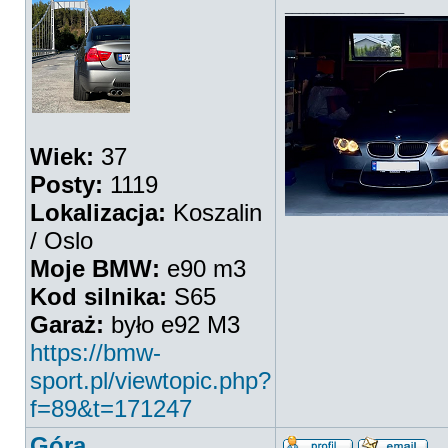
_________________
Wiek:
37
Posty:
1119
Lokalizacja:
Koszalin
/ Oslo
Moje BMW:
e90 m3
Kod silnika:
S65
Garaż:
było e92 M3
https://bmw-
sport.pl/viewtopic.php?
f=89&t=171247
Góra