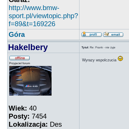
http://www.bmw-
sport.pl/viewtopic.php?
f=89&t=169226
Góra
Hakelbery
Tytuł:
Re: Frank - nie żyje
Wyrazy wspolczucia
Przyjaciel forum
Wiek:
40
Posty:
7454
Lokalizacja:
Des