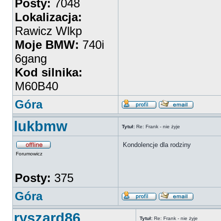
Posty:
7048
Lokalizacja:
Rawicz Wlkp
Moje BMW:
740i
6gang
Kod silnika:
M60B40
Góra
lukbmw
Tytuł:
Re: Frank - nie żyje
Kondolencje dla rodziny
Forumowicz
Posty:
375
Góra
ryszard86
Tytuł:
Re: Frank - nie żyje