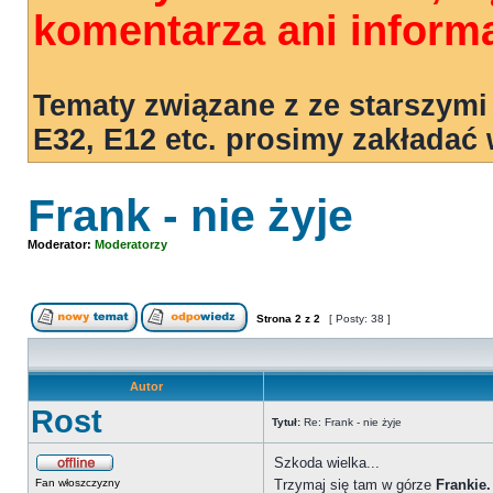
komentarza ani informa
Tematy związane z ze starszymi
E32, E12 etc. prosimy zakładać
Frank - nie żyje
Moderator:
Moderatorzy
Strona
2
z
2
[ Posty: 38 ]
Autor
Rost
Tytuł:
Re: Frank - nie żyje
Szkoda wielka...
Fan włoszczyzny
Trzymaj się tam w górze
Frankie.