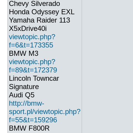
Chevy Silverado
Honda Odyssey EXL
Yamaha Raider 113
X5xDrive40i
viewtopic.php?
f=6&t=173355
BMW M3
viewtopic.php?
f=89&t=172379
Lincoln Towncar
Signature
Audi Q5
http://bmw-
sport.pl/viewtopic.php?
f=55&t=159296
BMW F800R