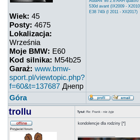
AudiA4 '95 2.8 AAH quattro 
530d avant (IX2009 - X2010
E38 740i (I 2011 - XII2017)
Wiek:
45
Posty:
4675
Lokalizacja:
Września
Moje BMW:
E60
Kod silnika:
M54b25
Garaż:
www.bmw-
sport.pl/viewtopic.php?
f=60&t=137687
Днепр
Góra
trollu
Tytuł:
Re: Frank - nie żyje
kondolencje dla rodziny [*]
Przyjaciel forum
_________________