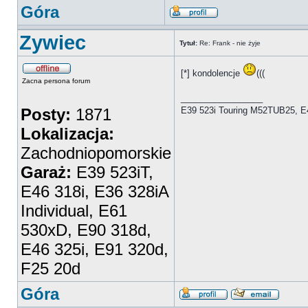
Góra
Zywiec
Tytuł:
Re: Frank - nie żyje
[*] kondolencje
(((
Zacna persona forum
_________________
Posty:
1871
E39 523i Touring M52TUB25, E
Lokalizacja:
Zachodniopomorskie
Garaż:
E39 523iT,
E46 318i, E36 328iA
Individual, E61
530xD, E90 318d,
E46 325i, E91 320d,
F25 20d
Góra