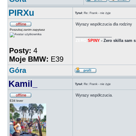
PIRXu
Tytuł:
Re: Frank - nie żyje
Wyrazy współczucia dla rodziny
Poszukaj zanim zapytasz
_________________
ZERO
SPINY
- Zero skilla sam s
Posty:
4
Moje BMW:
E39
Góra
Kamil_
Tytuł:
Re: Frank - nie żyje
Wyrazy współczucia.
E34 lover