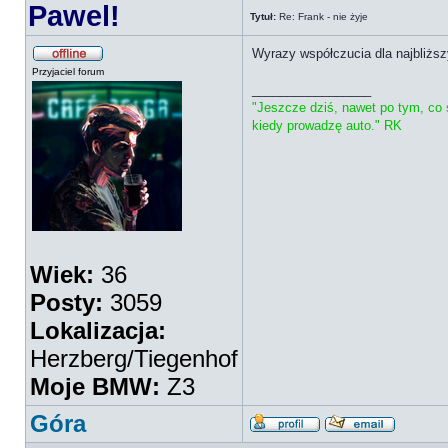
Pawel!
Tytuł:
Re: Frank - nie żyje
Wyrazy współczucia dla najbliższ
Przyjaciel forum
_________________
"Jeszcze dziś, nawet po tym, co 
kiedy prowadzę auto." RK
Wiek:
36
Posty:
3059
Lokalizacja:
Herzberg/Tiegenhof
Moje BMW:
Z3
Góra