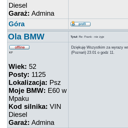
Diesel
Garaż:
Admina
Góra
Ola BMW
Tytuł:
Re: Frank - nie żyje
Dziękuję Wszystkim za wyrazy ws
(Poznań) 23.01 o godz 11.
KF
Wiek:
52
Posty:
1125
Lokalizacja:
Psz
Moje BMW:
E60 w
Mpaku
Kod silnika:
VIN
Diesel
Garaż:
Admina