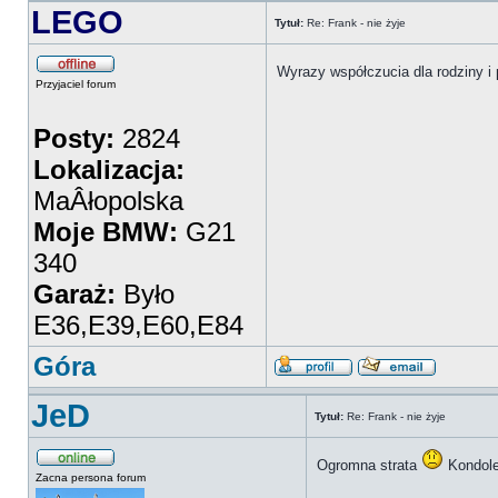
LEGO
Tytuł:
Re: Frank - nie żyje
Wyrazy współczucia dla rodziny i 
Przyjaciel forum
Posty:
2824
Lokalizacja:
MaÂłopolska
Moje BMW:
G21
340
Garaż:
Było
E36,E39,E60,E84
Góra
JeD
Tytuł:
Re: Frank - nie żyje
Ogromna strata
Kondolen
Zacna persona forum