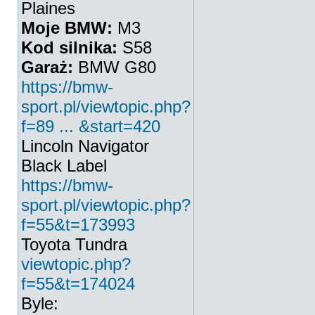
Plaines
Moje BMW:
M3
Kod silnika:
S58
Garaż:
BMW G80
https://bmw-
sport.pl/viewtopic.php?
f=89 ... &start=420
Lincoln Navigator
Black Label
https://bmw-
sport.pl/viewtopic.php?
f=55&t=173993
Toyota Tundra
viewtopic.php?
f=55&t=174024
Byle: