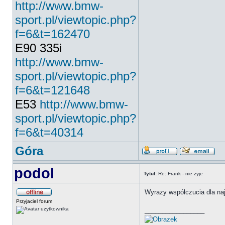
http://www.bmw-
sport.pl/viewtopic.php?
f=6&t=162470
E90 335i
http://www.bmw-
sport.pl/viewtopic.php?
f=6&t=121648
E53
http://www.bmw-
sport.pl/viewtopic.php?
f=6&t=40314
Góra
podol
Tytuł:
Re: Frank - nie żyje
Wyrazy współczucia dla naj
Przyjaciel forum
_________________