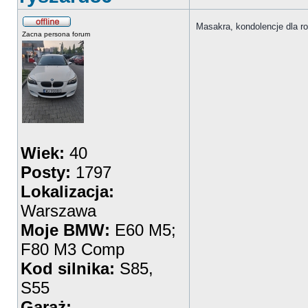
Masakra, kondolencje dla r
Zacna persona forum
Wiek:
40
Posty:
1797
Lokalizacja:
Warszawa
Moje BMW:
E60 M5;
F80 M3 Comp
Kod silnika:
S85,
S55
Garaż: