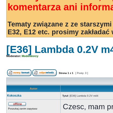
komentarza ani informa
Tematy związane z ze starszymi
E32, E12 etc. prosimy zakładać
[E36] Lambda 0.2V m
Moderator:
Moderatorzy
Strona
1
z
1
[ Posty: 3 ]
Autor
Kokoszka
Tytuł:
[E36] Lambda 0.2V m44
Czesc, mam pr
Poszukaj zanim zapytasz