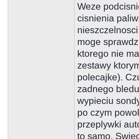
Weze podcisni
cisnienia pali
nieszczelnosci
moge sprawdzi
ktorego nie ma
zestawy ktorym
polecajke). Cz
zadnego bledu,
wypieciu sondy
po czym powoli
przeplywki aut
to samo. Swie