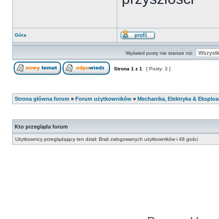
Góra
Wyświetl posty nie starsze niż:
Strona
1
z
1
[ Posty: 3 ]
Strona główna forum
»
Forum użytkowników
»
Mechanika, Elektryka & Eksploa
Kto przegląda forum
Użytkownicy przeglądający ten dział: Brak zalogowanych użytkowników i 48 gości