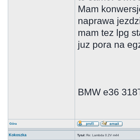
Mam konwersje
naprawa jezdzi
mam tez lpg st
juz pora na e
BMW e36 318
Góra
Kokoszka
Tytuł:
Re: Lambda 0.2V m44