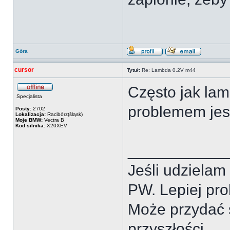
Góra
cursor
Tytuł:
Re: Lambda 0.2V m44
Często jak lam
Specjalista
problemem jest
Posty:
2702
Lokalizacja:
Racibórz(śląsk)
Moje BMW:
Vectra B
Kod silnika:
X20XEV
___________
Jeśli udzielam
PW. Lepiej pr
Może przydać 
przyszłości