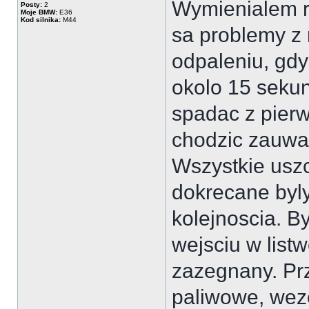
Wymienialem ro
Posty:
2
Moje BMW:
E36
Kod silnika:
M44
sa problemy z 
odpaleniu, gdy
okolo 15 seku
spadac z pierw
chodzic zauwaz
Wszystkie uszc
dokrecane byl
kolejnoscia. B
wejsciu w list
zazegnany. Pr
paliwowe, weze 