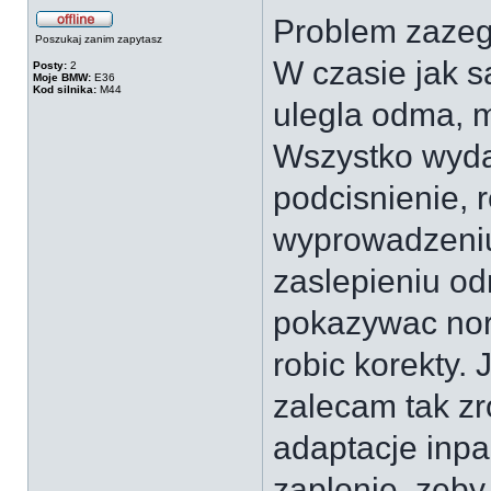
Problem zaze
Poszukaj zanim zapytasz
W czasie jak 
Posty:
2
Moje BMW:
E36
Kod silnika:
M44
ulegla odma, 
Wszystko wyda
podcisnienie, 
wyprowadzeniu
zaslepieniu o
pokazywac nor
robic korekty.
zalecam tak zr
adaptacje inp
zaplonie, zeb