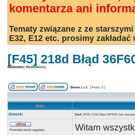
komentarza ani informa
Tematy związane z ze starszymi
E32, E12 etc. prosimy zakładać
[F45] 218d Błąd 36F6
Moderator:
Moderatorzy
Strona
1
z
1
[ Posty: 3 ]
Autor
d1waski
Tytuł:
[F45] 218d Błąd 36F600 tryb awaryjn
Witam wszystk
Poszukaj zanim zapytasz