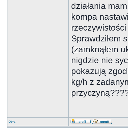
działania mam w
kompa nastawi
rzeczywistości
Sprawdziłem s
(zamknąłem ukł
nigdzie nie syc
pokazują zgod
kg/h z zadanym
przyczyną???
Góra