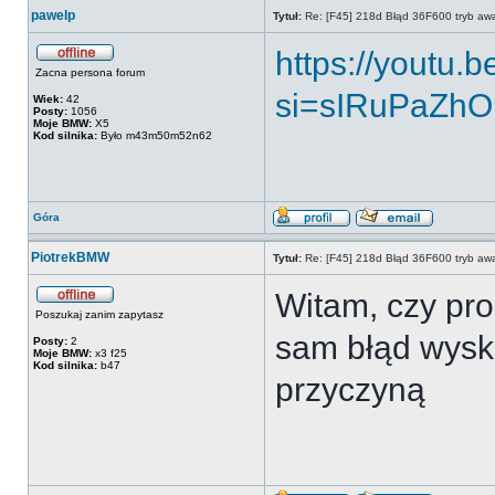
pawelp
Tytuł:
Re: [F45] 218d Błąd 36F600 tryb awa
https://youtu.
Zacna persona forum
si=sIRuPaZh
Wiek:
42
Posty:
1056
Moje BMW:
X5
Kod silnika:
Było m43m50m52n62
Góra
PiotrekBMW
Tytuł:
Re: [F45] 218d Błąd 36F600 tryb awa
Witam, czy pro
Poszukaj zanim zapytasz
sam błąd wysko
Posty:
2
Moje BMW:
x3 f25
Kod silnika:
b47
przyczyną