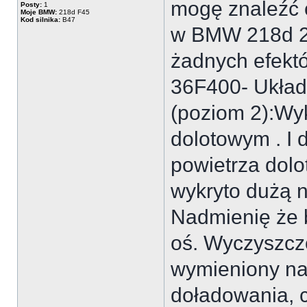
mogę znaleźć 
Posty:
1
Moje BMW:
218d F45
Kod silnika:
B47
w BMW 218d 2.0
żadnych efektó
36F400- Układ
(poziom 2):Wyk
dolotowym . I
powietrza dol
wykryto dużą 
Nadmienię że 
oś. Wyczyszczo
wymieniony nas
doładowania, 