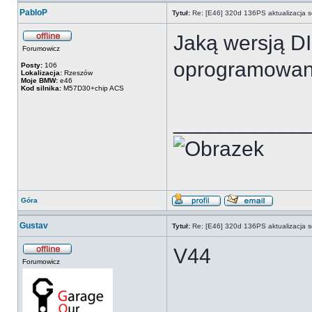
PabloP
Tytuł:
Re: [E46] 320d 136PS aktualizacja s
Jaką wersją D
Forumowicz
oprogramowan
Posty:
106
Lokalizacja:
Rzeszów
Moje BMW:
e46
Kod silnika:
M57D30+chip ACS
___________
Góra
Gustav
Tytuł:
Re: [E46] 320d 136PS aktualizacja s
V44
Forumowicz
___________