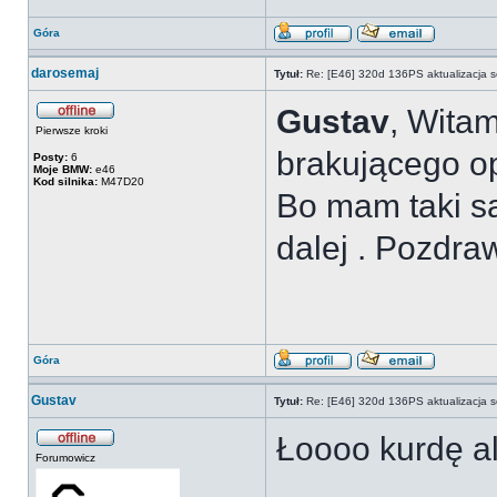
Góra
darosemaj
Tytuł:
Re: [E46] 320d 136PS aktualizacja s
Gustav
, Wita
Pierwsze kroki
brakującego o
Posty:
6
Moje BMW:
e46
Kod silnika:
M47D20
Bo mam taki sa
dalej . Pozdr
Góra
Gustav
Tytuł:
Re: [E46] 320d 136PS aktualizacja s
Łoooo kurdę al
Forumowicz