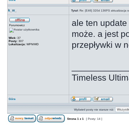
k_w_
Tytuł:
Re: [E46] 320d 136PS aktualizacja s
ale ten update 
Forumowicz
może. a jest 
Wiek:
37
Posty:
307
przepływki w 
Lokalizacja:
WPN/WD
___________
Timeless Ultim
Góra
Wyświetl posty nie starsze niż:
Strona
1
z
1
[ Posty: 14 ]