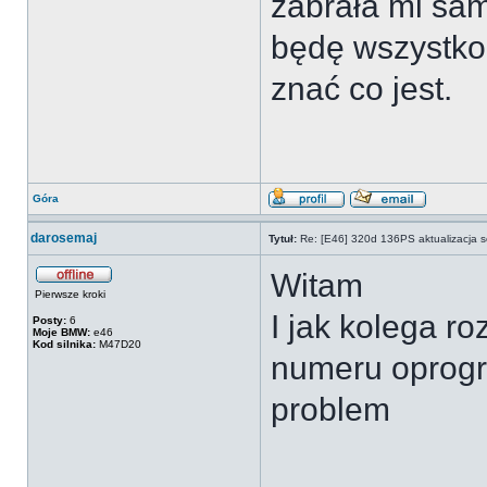
zabrała mi sam
będę wszystko
znać co jest.
Góra
darosemaj
Tytuł:
Re: [E46] 320d 136PS aktualizacja s
Witam
Pierwsze kroki
I jak kolega r
Posty:
6
Moje BMW:
e46
Kod silnika:
M47D20
numeru oprogr
problem