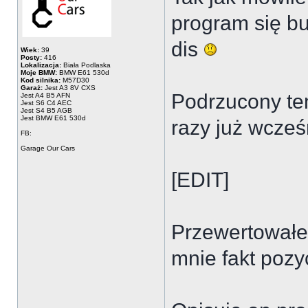
program się bu
dis
Wiek:
39
Posty:
416
Lokalizacja:
Biała Podlaska
Moje BMW:
BMW E61 530d
Kod silnika:
M57D30
Garaż:
Jest A3 8V CXS
Podrzucony te
Jest A4 B5 AFN
Jest S6 C4 AEC
Jest S4 B5 AGB
Jest BMW E61 530d
razy już wcześ
FB:
Garage Our Cars
[EDIT]
Przewertowałem
mnie fakt pozy