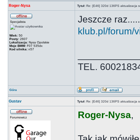
Roger-Nysa
Tytuł:
Re: [E46] 320d 136PS aktualizacja s
Jeszcze raz......
Specjalista
klub.pl/forum/v
Wiek:
50
Posty:
2607
Lokalizacja:
Nysa Opolskie
Moje BMW:
F07 535dx
Kod silnika:
n57
___________
TEL. 60021834
Góra
Gustav
Tytuł:
Re: [E46] 320d 136PS aktualizacja s
Roger-Nysa
,
Forumowicz
Tak jak mówiłe