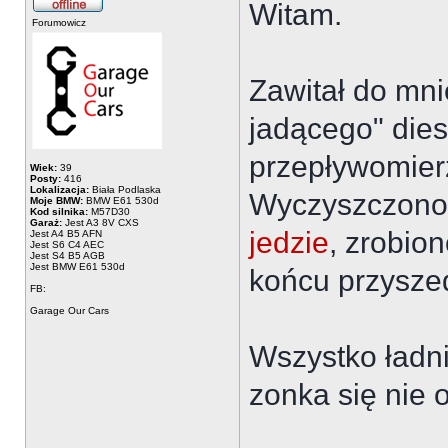
Witam.
Forumowicz
Zawitał do mn
jadącego" die
przepływomier
Wiek:
39
Posty:
416
Lokalizacja:
Biała Podlaska
Wyczyszczono 
Moje BMW:
BMW E61 530d
Kod silnika:
M57D30
Garaż:
Jest A3 8V CXS
jedzie
, zrobio
Jest A4 B5 AFN
Jest S6 C4 AEC
Jest S4 B5 AGB
Jest BMW E61 530d
końcu przyszed
FB:
Garage Our Cars
Wszystko ładni
zonka się nie 