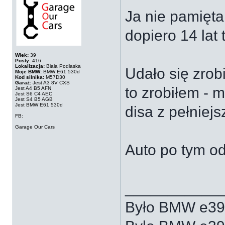
Ja nie pamięta
dopiero 14 lat
Wiek:
39
Posty:
416
Lokalizacja:
Biała Podlaska
Udało się zrob
Moje BMW:
BMW E61 530d
Kod silnika:
M57D30
Garaż:
Jest A3 8V CXS
to zrobiłem - 
Jest A4 B5 AFN
Jest S6 C4 AEC
Jest S4 B5 AGB
Jest BMW E61 530d
disa z pełniejs
FB:
Garage Our Cars
Auto po tym od
___________
Było BMW e39