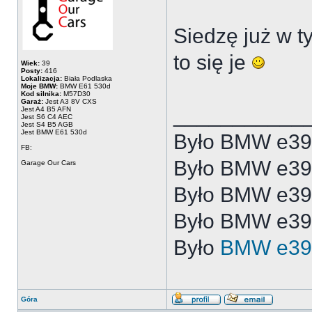
Siedzę już w t
to się je
Wiek:
39
Posty:
416
Lokalizacja:
Biała Podlaska
Moje BMW:
BMW E61 530d
Kod silnika:
M57D30
Garaż:
Jest A3 8V CXS
___________
Jest A4 B5 AFN
Jest S6 C4 AEC
Jest S4 B5 AGB
Jest BMW E61 530d
Było BMW e39
FB:
Było BMW e3
Garage Our Cars
Było BMW e3
Było BMW e39
Było
BMW e39
Góra