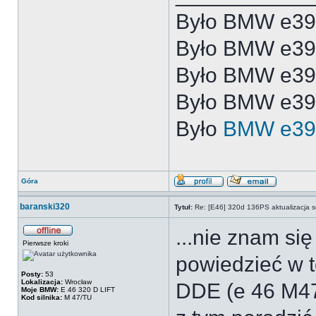
Było BMW e39
Było BMW e3
Było BMW e3
Było BMW e39
Było
BMW e39
Góra
baranski320
Tytuł:
Re: [E46] 320d 136PS aktualizacja s
...nie znam si
Pierwsze kroki
powiedzieć w t
Posty:
53
Lokalizacja:
Wrocław
DDE (e 46 M47
Moje BMW:
E 46 320 D LIFT
Kod silnika:
M 47/TU