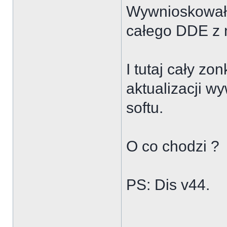
Wywnioskowałe
całego DDE z
I tutaj cały zo
aktualizacji w
softu.
O co chodzi ?
PS: Dis v44.
___________