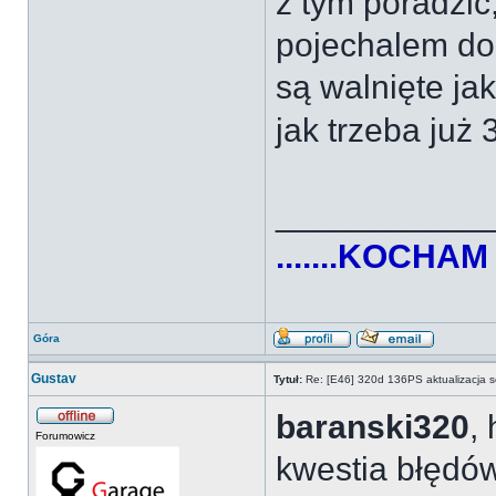
z tym poradzić
pojechalem do
są walnięte ja
jak trzeba już 
___________
.......KOCHA
Góra
Gustav
Tytuł:
Re: [E46] 320d 136PS aktualizacja s
baranski320
,
Forumowicz
kwestia błędó