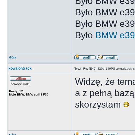
Było BMW e3
Było BMW e3
Było BMW e39
Było
BMW e39
Góra
kowalontrack
Tytuł:
Re: [E46] 320d 136PS aktualizacja s
Widzę, że tema
Pierwsze kroki
a z pełną bazą 
Posty:
12
Moje BMW:
BMW serii 3 F30
skorzystam
Góra