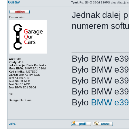
Gustav
Tytuł:
Re: [E46] 320d 136PS aktualizacja s
Jednak dalej 
Forumowicz
numerem soft
___________
Było BMW e39
Wiek:
39
Posty:
416
Lokalizacja:
Biała Podlaska
Było BMW e3
Moje BMW:
BMW E61 530d
Kod silnika:
M57D30
Garaż:
Jest A3 8V CXS
Było BMW e3
Jest A4 B5 AFN
Jest S6 C4 AEC
Jest S4 B5 AGB
Jest BMW E61 530d
Było BMW e39
FB:
Było
BMW e39
Garage Our Cars
Góra