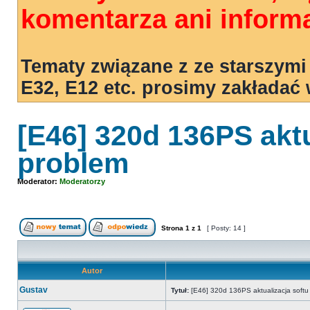
komentarza ani informa
Tematy związane z ze starszymi
E32, E12 etc. prosimy zakładać
[E46] 320d 136PS aktu
problem
Moderator:
Moderatorzy
Strona
1
z
1
[ Posty: 14 ]
Autor
Gustav
Tytuł:
[E46] 320d 136PS aktualizacja softu