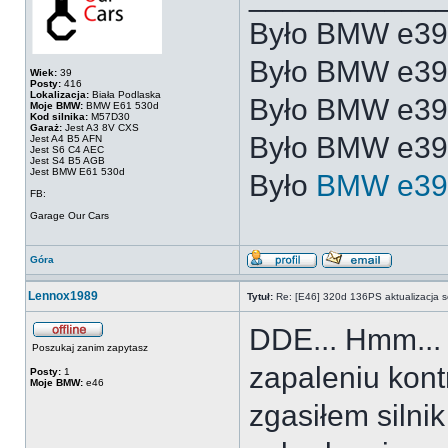
Było BMW e39
Było BMW e3
Wiek:
39
Posty:
416
Lokalizacja:
Biała Podlaska
Było BMW e3
Moje BMW:
BMW E61 530d
Kod silnika:
M57D30
Garaż:
Jest A3 8V CXS
Było BMW e39
Jest A4 B5 AFN
Jest S6 C4 AEC
Jest S4 B5 AGB
Jest BMW E61 530d
Było
BMW e39
FB:
Garage Our Cars
Góra
Lennox1989
Tytuł:
Re: [E46] 320d 136PS aktualizacja s
DDE... Hmm... 
Poszukaj zanim zapytasz
zapaleniu kont
Posty:
1
Moje BMW:
e46
zgasiłem silni