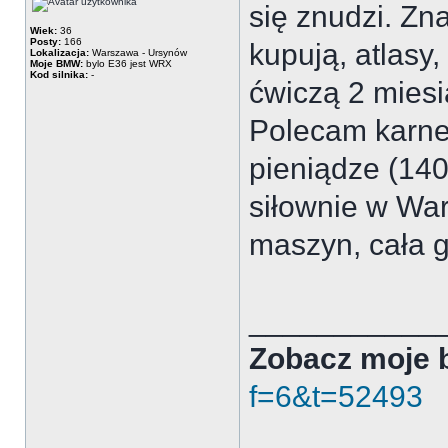
się znudzi. Zn
Wiek:
36
Posty:
166
kupują, atlasy,
Lokalizacja:
Warszawa - Ursynów
Moje BMW:
bylo E36 jest WRX
Kod silnika:
-
ćwiczą 2 miesią
Polecam karnet
pieniądze (140
siłownie w War
maszyn, cała g
___________
Zobacz moje 
f=6&t=52493