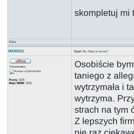
skompletuj mi 
Góra
MARIO11
Tytuł:
Re: Atlas w domu?
Osobiście bym C
Forumowicz
taniego z alleg
Posty:
425
Moje BMW:
325i
wytrzymała i ta
wytrzyma. Przy
strach na tym 
Z lepszych fir
nie raz ciekawe