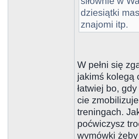
siłownie w Wa
dziesiątki ma
znajomi itp.
W pełni się zg
jakimś kolegą 
łatwiej bo, gdy
cie zmobilizuje
treningach. Ja
poćwiczysz tro
wymówki żeby 