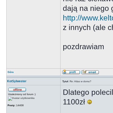
dają na niego
http://www.kelt
z innych (ale
pozdrawiam
Góra
KotSylwester
Tytuł:
Re: Atlas w domu?
Dlatego polec
Uzależniony od forum :)
1100zł
Posty:
14408