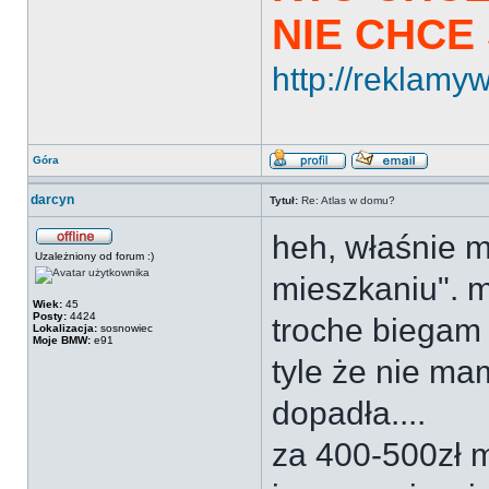
NIE CHCE
http://reklamyw
Góra
darcyn
Tytuł:
Re: Atlas w domu?
heh, właśnie m
Uzależniony od forum :)
mieszkaniu". 
Wiek:
45
Posty:
4424
troche biegam j
Lokalizacja:
sosnowiec
Moje BMW:
e91
tyle że nie ma
dopadła....
za 400-500zł 