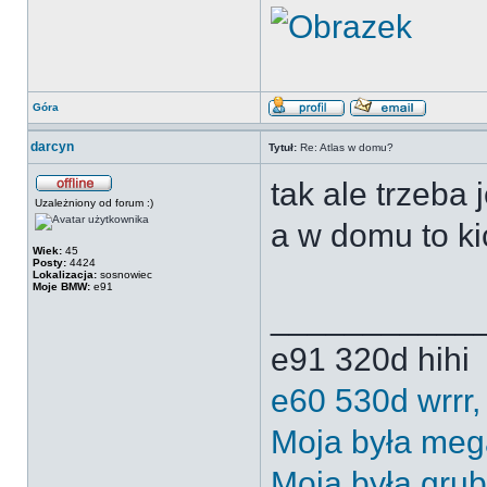
Góra
darcyn
Tytuł:
Re: Atlas w domu?
tak ale trzeba
Uzależniony od forum :)
a w domu to ki
Wiek:
45
Posty:
4424
Lokalizacja:
sosnowiec
Moje BMW:
e91
___________
e91 320d hihi
e60 530d wrrr,
Moja była meg
Moja była gru