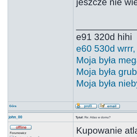
jeszcze nie wi
___________
e91 320d hihi
e60 530d wrrr,
Moja była meg
Moja była gru
Moja była nieb
Góra
john_00
Tytuł:
Re: Atlas w domu?
Kupowanie atl
Forumowicz