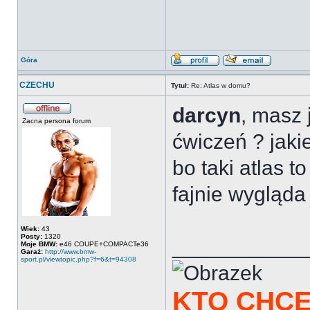
Góra
CZECHU
Tytuł:
Re: Atlas w domu?
darcyn
, masz
Zacna persona forum
ćwiczeń ? jaki
bo taki atlas 
fajnie wygląd
Wiek:
43
Posty:
1320
___________
Moje BMW:
e46 COUPE+COMPACTe36
Garaż:
http://www.bmw-
sport.pl/viewtopic.php?f=6&t=94308
KTO CHCE