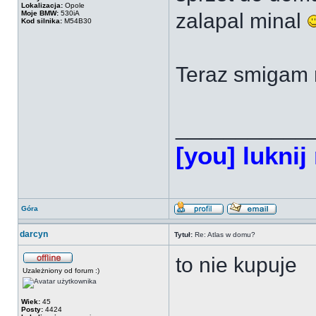
Lokalizacja:
Opole
Moje BMW:
530iA
zalapal minal
Kod silnika:
M54B30
Teraz smigam n
___________
[you] luknij
Góra
darcyn
Tytuł:
Re: Atlas w domu?
to nie kupuje
Uzależniony od forum :)
Wiek:
45
Posty:
4424