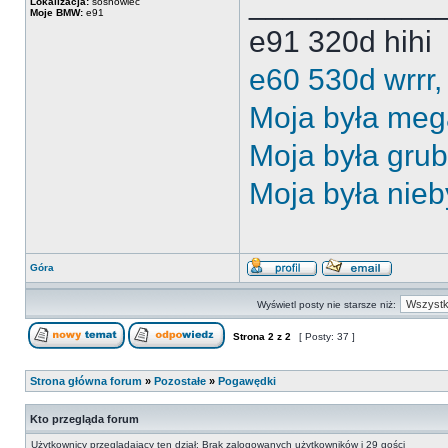
___________
Lokalizacja:
sosnowiec
Moje BMW:
e91
e91 320d hihi
e60 530d wrrr,
Moja była meg
Moja była gru
Moja była nieb
Góra
Wyświetl posty nie starsze niż:
Strona
2
z
2
[ Posty: 37 ]
Strona główna forum
»
Pozostałe
»
Pogawędki
Kto przegląda forum
Użytkownicy przeglądający ten dział: Brak zalogowanych użytkowników i 29 gości