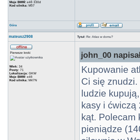
Moje BMW:
e46 330d
Kod silnika:
M57
Góra
mateusz2908
Tytuł:
Re: Atlas w domu?
john_00 napisał
Pierwsze kroki
Kupowanie at
Wiek:
34
Posty:
71
Lokalizacja:
GKW
Moje BMW:
e46
Ci się znudzi
Kod silnika:
M47N
ludzie kupują,
kasy i ćwiczą 
kąt. Polecam k
pieniądze (14