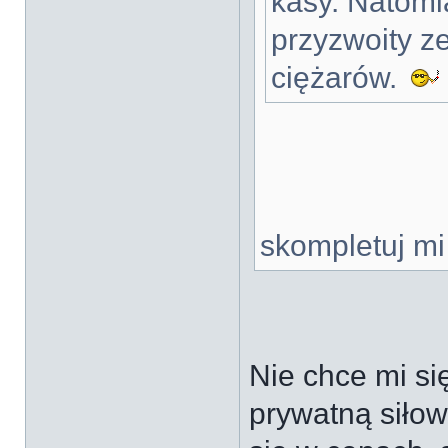
kasy. Natomi
przyzwoity z
ciężarów.
skompletuj mi
Nie chce mi si
prywatną siłow