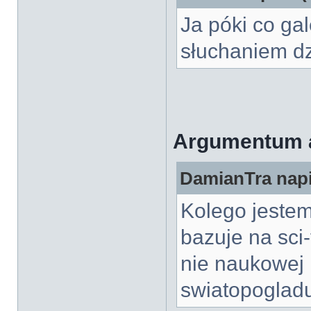
Ja póki co gal
słuchaniem dz
Argumentum 
DamianTra napi
Kolego jeste
bazuje na sci-
nie naukowej 
swiatopogladu