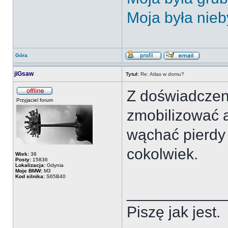
Moja była nieb
Góra
jiGsaw
Tytuł:
Re: Atlas w domu?
Z doświadczeni
Przyjaciel forum
zmobilizować a
wąchać pierdy 
cokolwiek.
Wiek:
38
Posty:
15836
Lokalizacja:
Gdynia
Moje BMW:
M3
Kod silnika:
S65B40
___________
Piszę jak jest.