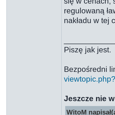
się w cenach, 
regulowaną ław
nakładu w tej 
___________
Piszę jak jest.
Bezpośredni li
viewtopic.php
Jeszcze nie w
WitoM napisał(