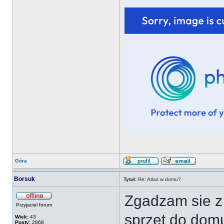
Góra
Borsuk
Tytuł:
Re: Atlas w domu?
Zgadzam sie z
Przyjaciel forum
sprzet do dom
Wiek:
43
Posty:
2868