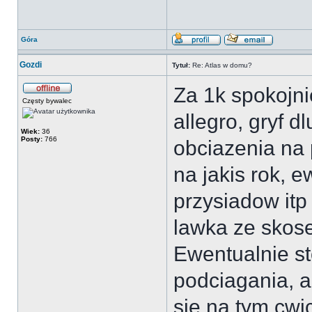
Góra
Gozdi
Tytuł:
Re: Atlas w domu?
Za 1k spokojni
Częsty bywalec
allegro, gryf d
Wiek:
36
Posty:
766
obciazenia na
na jakis rok, 
przysiadow itp
lawka ze skos
Ewentualnie s
podciagania, a
sie na tym cwi