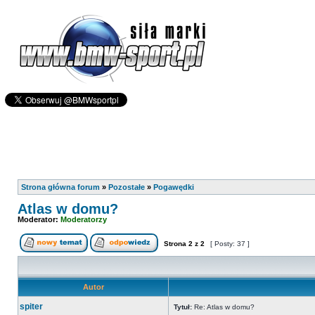
Strona główna forum
»
Pozostałe
»
Pogawędki
Atlas w domu?
Moderator:
Moderatorzy
Strona
2
z
2
[ Posty: 37 ]
Autor
spiter
Tytuł:
Re: Atlas w domu?