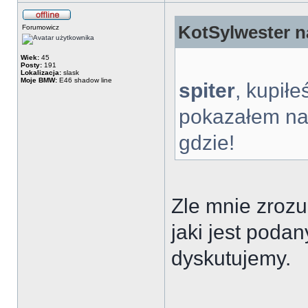
KotSylwester na
Forumowicz
Wiek:
45
Posty:
191
Lokalizacja:
slask
Moje BMW:
E46 shadow line
spiter
, kupiłe
pokazałem na
gdzie!
Zle mnie zrozu
jaki jest podan
dyskutujemy.