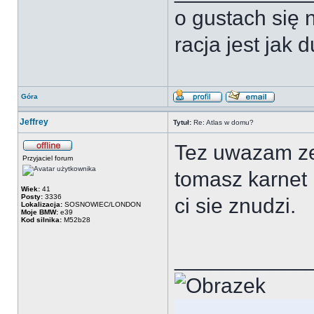
o gustach się n
racja jest jak 
Góra
Jeffrey
Tytuł:
Re: Atlas w domu?
Tez uwazam ze
Przyjaciel forum
tomasz karnet 
Wiek:
41
Posty:
3336
ci sie znudzi.
Lokalizacja:
SOSNOWIEC/LONDON
Moje BMW:
e39
Kod silnika:
M52b28
___________