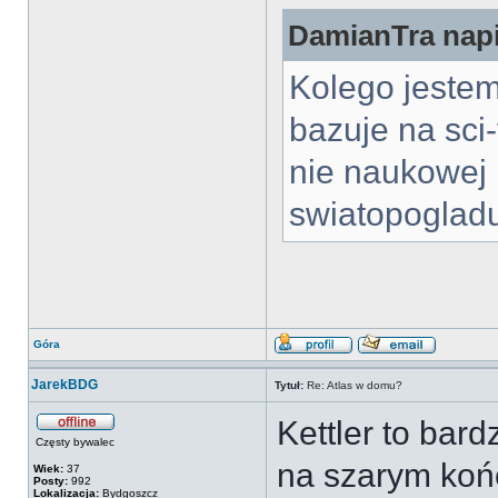
DamianTra napi
Kolego jeste
bazuje na sci-
nie naukowej 
swiatopogladu
Góra
JarekBDG
Tytuł:
Re: Atlas w domu?
Kettler to bar
Częsty bywalec
na szarym koń
Wiek:
37
Posty:
992
Lokalizacja:
Bydgoszcz