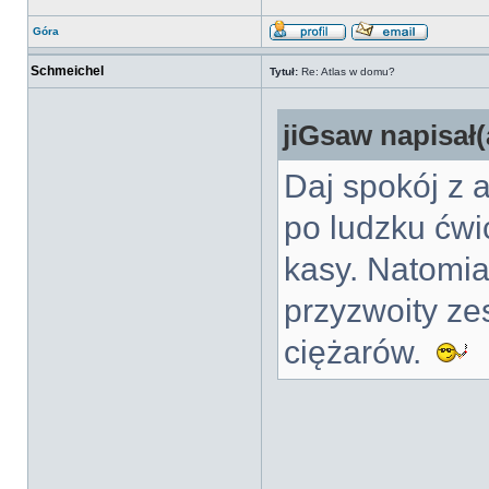
Góra
Schmeichel
Tytuł:
Re: Atlas w domu?
jiGsaw napisał(
Daj spokój z 
po ludzku ćwi
kasy. Natomia
przyzwoity ze
ciężarów.