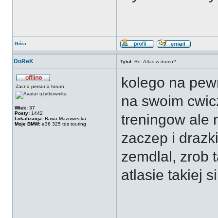
Góra
DoReK
Tytuł:
Re: Atlas w domu?
kolego na pewn
Zacna persona forum
na swoim cwicz
Wiek:
37
Posty:
1442
treningow ale r
Lokalizacja:
Rawa Mazowiecka
Moje BMW:
e36 325 tds touring
zaczep i drazk
zemdlal, zrob 
atlasie takiej s
___________