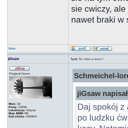
sie cwiczy, ale
nawet braki w 
Góra
jiGsaw
Tytuł:
Re: Atlas w domu?
Schmeichel-lord
Przyjaciel forum
jiGsaw napisał
Daj spokój z 
Wiek:
38
Posty:
15836
Lokalizacja:
Gdynia
Moje BMW:
M3
po ludzku ćw
Kod silnika:
S65B40