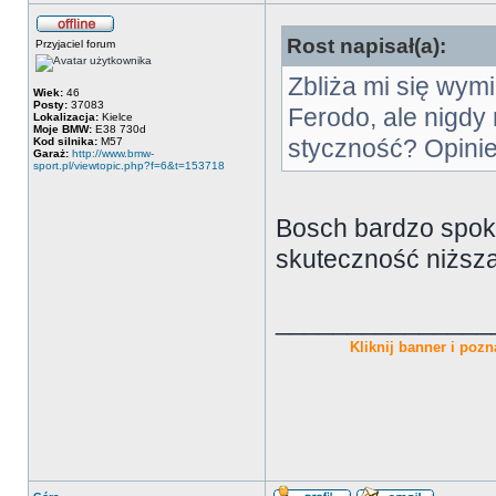
Rost napisał(a):
Przyjaciel forum
Zbliża mi się wym
Wiek:
46
Posty:
37083
Ferodo, ale nigdy
Lokalizacja:
Kielce
Moje BMW:
E38 730d
Kod silnika:
M57
styczność? Opinie
Garaż:
http://www.bmw-
sport.pl/viewtopic.php?f=6&t=153718
Bosch bardzo spoko
skuteczność niższa
_______________
Kliknij banner i pozna