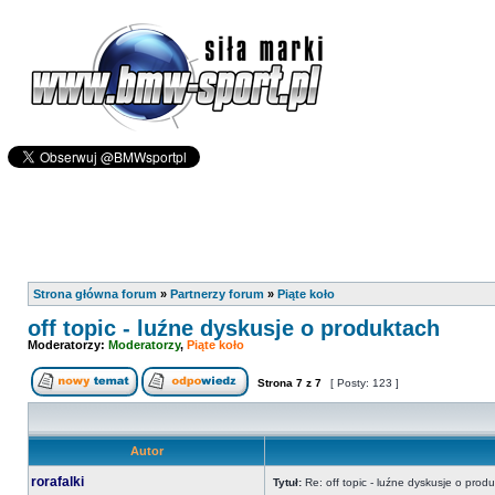
Strona główna forum
»
Partnerzy forum
»
Piąte koło
off topic - luźne dyskusje o produktach
Moderatorzy:
Moderatorzy
,
Piąte koło
Strona
7
z
7
[ Posty: 123 ]
Autor
rorafalki
Tytuł:
Re: off topic - luźne dyskusje o prod