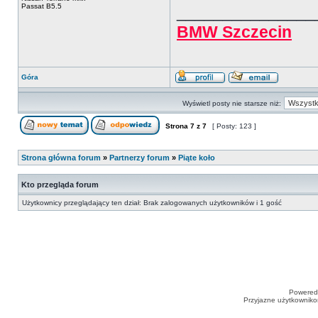
Passat B5.5
_______________
BMW Szczecin
Góra
Wyświetl posty nie starsze niż:
Strona
7
z
7
[ Posty: 123 ]
Strona główna forum
»
Partnerzy forum
»
Piąte koło
Kto przegląda forum
Użytkownicy przeglądający ten dział: Brak zalogowanych użytkowników i 1 gość
Powered
Przyjazne użytkowniko