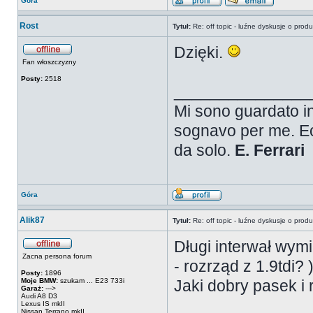
Góra
Rost
Tytuł:
Re: off topic - luźne dyskusje o prod
Dzięki.
Fan włoszczyzny
Posty:
2518
_______________
Mi sono guardato in
sognavo per me. Ec
da solo.
E.
Ferrari
Góra
Alik87
Tytuł:
Re: off topic - luźne dyskusje o prod
Długi interwał wym
Zacna persona forum
- rozrząd z 1.9tdi? 
Posty:
1896
Moje BMW:
szukam ... E23 733i
Jaki dobry pasek i 
Garaż:
--->
Audi A8 D3
Lexus IS mkII
Nissan Terrano mkII