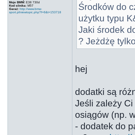
Moje BMW:
E38 730d
Środków do cz
Kod silnika:
M57
Garaż:
http://www.bmw-
sport.pl/viewtopic.php?f=6&t=153718
użytku typu K
Jaki środek d
? Jeżdżę tylk
hej
dodatki są róż
Jeśli zależy C
osiągów (np. 
- dodatek do p