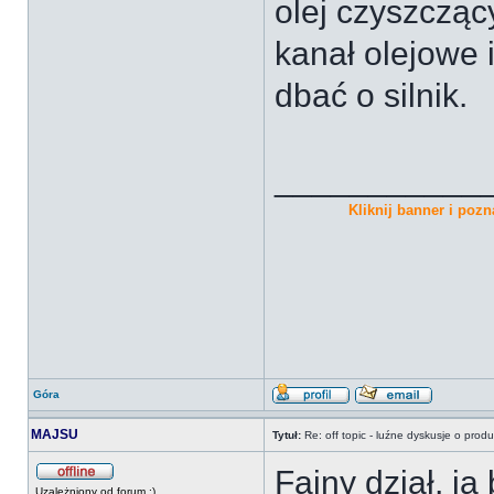
olej czyszcząc
kanał olejowe 
dbać o silnik.
___________
Kliknij banner i pozna
Góra
MAJSU
Tytuł:
Re: off topic - luźne dyskusje o prod
Fajny dział, j
Uzależniony od forum :)