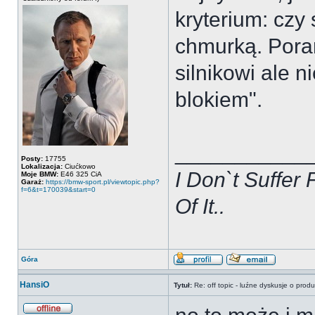
kryterium: czy
chmurką. Pora
silnikowi ale 
blokiem".
___________
Posty:
17755
Lokalizacja:
Ciućkowo
I Don`t Suffer 
Moje BMW:
E46 325 CiA
Garaż:
https://bmw-sport.pl/viewtopic.php?
f=6&t=170039&start=0
Of It..
Góra
HansiO
Tytuł:
Re: off topic - luźne dyskusje o prod