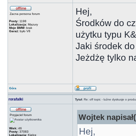
Hej,
Zacna persona forum
Środków do czy
Posty:
1198
Lokalizacja:
Mazury
Moje BMW:
brak
Garaż:
było V8
użytku typu K&
Jaki środek do
Jeżdżę tylko n
Góra
rorafalki
Tytuł:
Re: off topic - luźne dyskusje o prod
Wojtek napisał(
Przyjaciel forum
Hej,
Wiek:
46
Posty:
37083
Lokalizacja:
Kielce