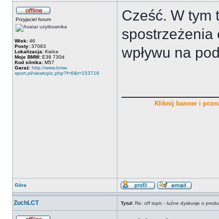
Cześć. W tym 
Przyjaciel forum
spostrzeżenia 
Wiek:
46
Posty:
37083
wpływu na pod
Lokalizacja:
Kielce
Moje BMW:
E38 730d
Kod silnika:
M57
Garaż:
http://www.bmw-
sport.pl/viewtopic.php?f=6&t=153718
___________
Kliknij banner i pozna
Góra
ZuchLCT
Tytuł:
Re: off topic - luźne dyskusje o prod