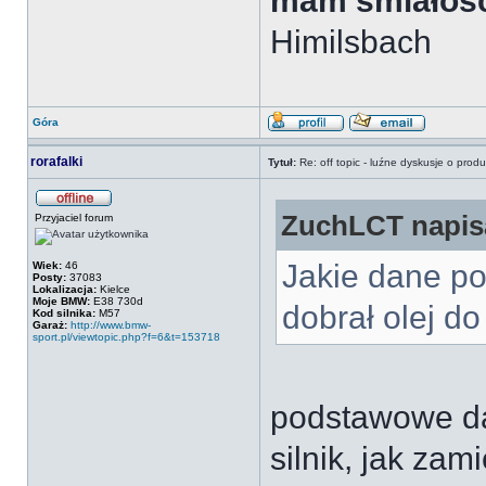
mam śmiałośc
Himilsbach
Góra
rorafalki
Tytuł:
Re: off topic - luźne dyskusje o prod
ZuchLCT napisa
Przyjaciel forum
Jakie dane p
Wiek:
46
Posty:
37083
Lokalizacja:
Kielce
Moje BMW:
E38 730d
dobrał olej 
Kod silnika:
M57
Garaż:
http://www.bmw-
sport.pl/viewtopic.php?f=6&t=153718
podstawowe dan
silnik, jak zam