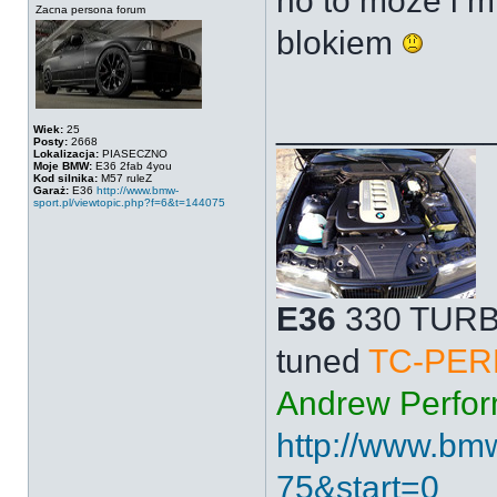
no to może i m
Zacna persona forum
blokiem
___________
Wiek:
25
Posty:
2668
Lokalizacja:
PIASECZNO
Moje BMW:
E36 2fab 4you
Kod silnika:
M57 ruleZ
Garaż:
E36
http://www.bmw-
sport.pl/viewtopic.php?f=6&t=144075
E36
330 TUR
tuned
TC-PE
Andrew Perfo
http://www.bmw-
75&start=0