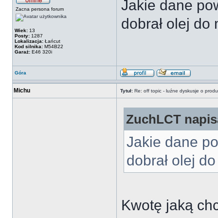
Jakie dane po
Zacna persona forum
dobrał olej d
Wiek:
13
Posty:
1287
Lokalizacja:
Łańcut
Kod silnika:
M54B22
Garaż:
E46 320i
Góra
Michu
Tytuł:
Re: off topic - luźne dyskusje o prod
ZuchLCT napisa
Jakie dane p
dobrał olej 
Kwotę jaką ch