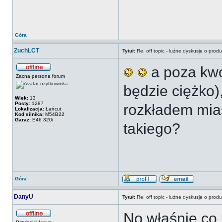
Góra
ZuchLCT
Tytuł:
Re: off topic - luźne dyskusje o prod
a poza kwot
Zacna persona forum
będzie ciężko)
Wiek:
13
Posty:
1287
rozkładem mias
Lokalizacja:
Łańcut
Kod silnika:
M54B22
Garaż:
E46 320i
takiego?
Góra
DanyU
Tytuł:
Re: off topic - luźne dyskusje o prod
No właśnie co