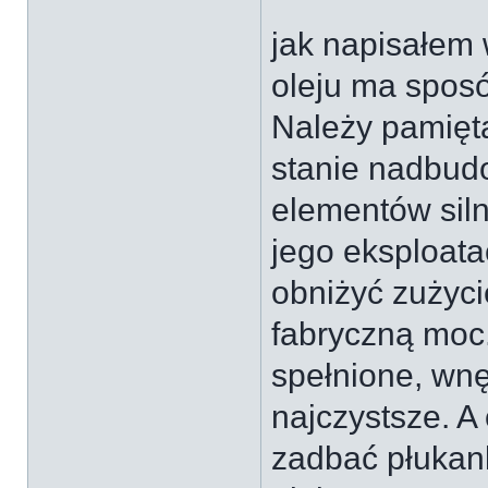
jak napisałem 
oleju ma sposó
Należy pamięta
stanie nadbud
elementów sil
jego eksploata
obniżyć zużyci
fabryczną moc
spełnione, wnę
najczystsze. A
zadbać płukan