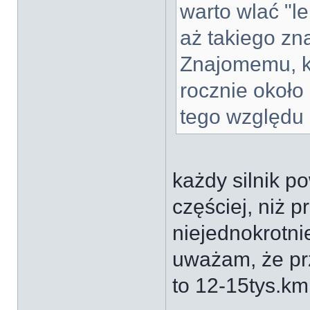
warto wlać "le
aż takiego zn
Znajomemu, kt
rocznie około
tego względu 
każdy silnik p
częściej, niż p
niejednokrotni
uważam, że prz
to 12-15tys.km