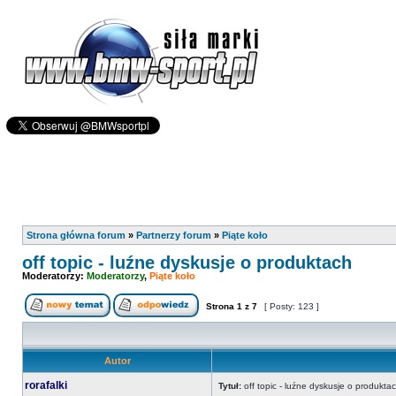
Strona główna forum
»
Partnerzy forum
»
Piąte koło
off topic - luźne dyskusje o produktach
Moderatorzy:
Moderatorzy
,
Piąte koło
Strona
1
z
7
[ Posty: 123 ]
Autor
rorafalki
Tytuł:
off topic - luźne dyskusje o produkta