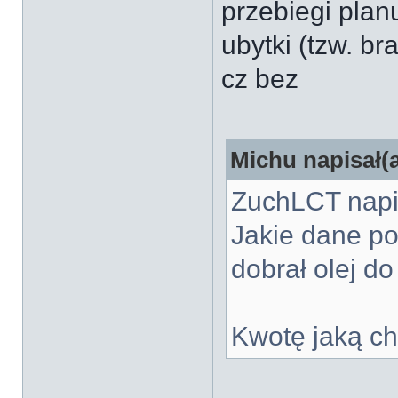
przebiegi planu
ubytki (tzw. br
cz bez
Michu napisał(a
ZuchLCT napis
Jakie dane p
dobrał olej 
Kwotę jaką ch