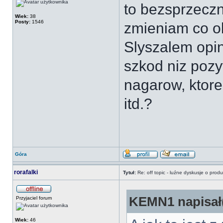
to bezsprzeczni
Wiek:
38
Posty:
1546
zmieniam co ok
Slyszalem opin
szkod niz poz
nagarow, ktor
itd.?
Góra
rorafalki
Tytuł:
Re: off topic - luźne dyskusje o prod
KEMN1 napisał(
Przyjaciel forum
Wiek:
46