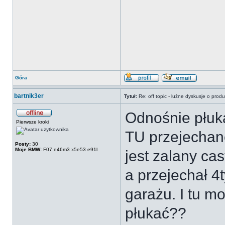
Góra
bartnik3er
Tytuł:
Re: off topic - luźne dyskusje o prod
Odnośnie płuk
Pierwsze kroki
TU przejechane
Posty:
30
Moje BMW:
F07 e46m3 x5e53 e91l
jest zalany ca
a przejechał 4
garażu. I tu mo
płukać??