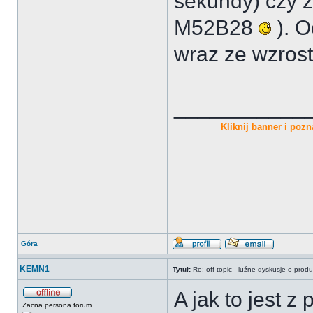
sekundy) czy 
M52B28
). O
wraz ze wzros
___________
Kliknij banner i pozna
Góra
KEMN1
Tytuł:
Re: off topic - luźne dyskusje o prod
A jak to jest z
Zacna persona forum