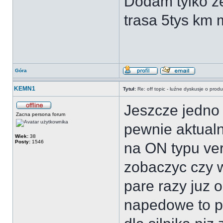
Dodam tylko ze
trasa 5tys km 
Góra
KEMN1
Tytuł:
Re: off topic - luźne dyskusje o prod
Jeszcze jedno 
Zacna persona forum
pewnie aktualn
Wiek:
38
Posty:
1546
na ON typu ver
zobaczyc czy w
pare razy juz o
napedowe to p