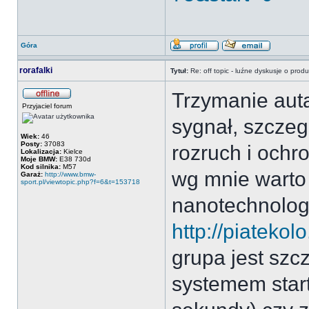
Góra
rorafalki
Tytuł:
Re: off topic - luźne dyskusje o prod
Trzymanie auta
Przyjaciel forum
sygnał, szcze
Wiek:
46
Posty:
37083
rozruch i ochro
Lokalizacja:
Kielce
Moje BMW:
E38 730d
Kod silnika:
M57
wg mnie warto 
Garaż:
http://www.bmw-
sport.pl/viewtopic.php?f=6&t=153718
nanotechnologi
http://piatekol
grupa jest szc
systemem start