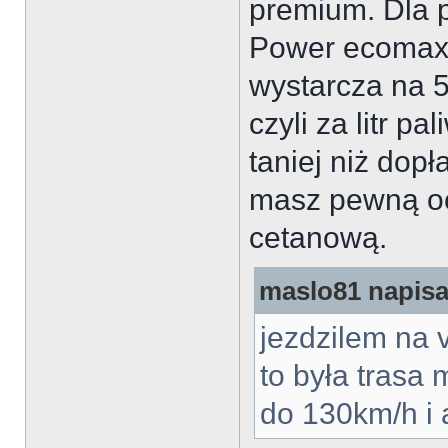
premium. Dla p
Power ecomax
wystarcza na 5
czyli za litr p
taniej niż dopł
masz pewną oc
cetanową.
maslo81 napisał
jezdzilem na 
to była trasa
do 130km/h i 