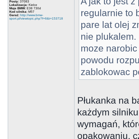
A jak to jest z
Posty:
37083
Lokalizacja:
Kielce
Moje BMW:
E38 730d
regularnie to
Kod silnika:
M57
Garaż:
http://www.bmw-
sport.pl/viewtopic.php?f=6&t=153718
pare lat olej 
nie plukalem.
moze narobic 
powodu rozpu
zablokowac p
Płukanka na ba
każdym silniku
wymagań, któr
opakowaniu, cz