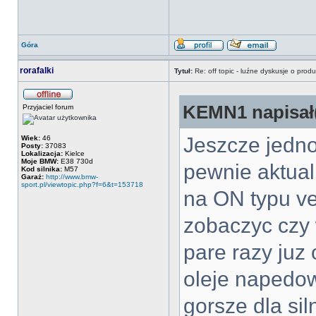
Góra
rorafalki
Tytuł:
Re: off topic - luźne dyskusje o prod
KEMN1 napisał(
Przyjaciel forum
Jeszcze jedno
Wiek:
46
Posty:
37083
Lokalizacja:
Kielce
Moje BMW:
E38 730d
pewnie aktual
Kod silnika:
M57
Garaż:
http://www.bmw-
sport.pl/viewtopic.php?f=6&t=153718
na ON typu ver
zobaczyc czy 
pare razy juz 
oleje napedow
gorsze dla sil