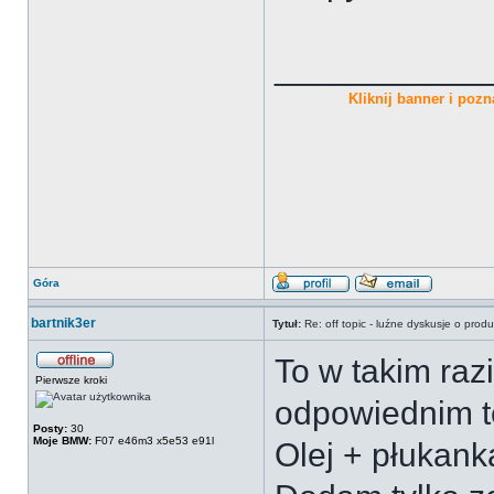
___________
Kliknij banner i pozna
Góra
bartnik3er
Tytuł:
Re: off topic - luźne dyskusje o prod
To w takim ra
Pierwsze kroki
odpowiednim t
Posty:
30
Moje BMW:
F07 e46m3 x5e53 e91l
Olej + płukank