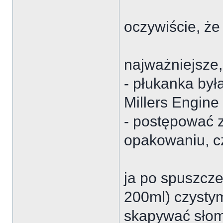
oczywiście, że
najważniejsze,
- płukanka była
Millers Engine
- postępować 
opakowaniu, cz
ja po spuszcze
200ml) czystym
skapywać słom