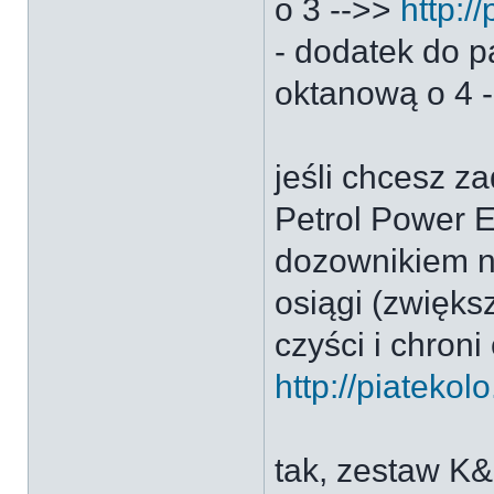
o 3 -->>
http:/
- dodatek do p
oktanową o 4 
jeśli chcesz z
Petrol Power 
dozownikiem na
osiągi (zwięks
czyści i chroni
http://piatekol
tak, zestaw K&N