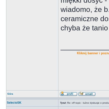
miękki dosyć -
wiadomo, że b
ceramiczne dos
chyba że tanio
___________
Kliknij banner i pozna
Góra
SelectoSK
Tytuł:
Re: off topic - luźne dyskusje o prod