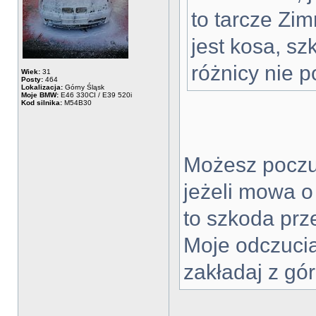
to tarcze Zi
jest kosa, sz
różnicy nie p
Wiek:
31
Posty:
464
Lokalizacja:
Górny Śląsk
Moje BMW:
E46 330CI / E39 520i
Kod silnika:
M54B30
Możesz poczu
jeżeli mowa o
to szkoda prz
Moje odczucia
zakładaj z gór