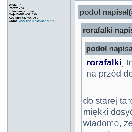
Wiek:
47
Posty:
7541
podol napisał(
Lokalizacja:
Toruń
Moje BMW:
e39 530d
Kod silnika:
M57D30
Garaż:
www.tinyurl.com/podol-e39
rorafalki napi
podol napisa
rorafalki
, 
na przód d
do starej tar
miękki dosyć
wiadomo, że