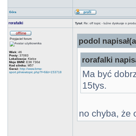
Góra
rorafalki
Tytuł:
Re: off topic - luźne dyskusje o prod
podol napisał(a
Przyjaciel forum
Wiek:
46
Posty:
37083
rorafalki napis
Lokalizacja:
Kielce
Moje BMW:
E38 730d
Kod silnika:
M57
Garaż:
http://www.bmw-
Ma być dobr
sport.pl/viewtopic.php?f=6&t=153718
15tys.
no chyba, że 