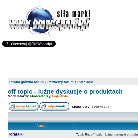
Strona główna forum
»
Partnerzy forum
»
Piąte koło
off topic - luźne dyskusje o produktach
Moderatorzy:
Moderatorzy
,
Piąte koło
Strona
6
z
7
[ Posty: 123 ]
Autor
rorafalki
Tytuł:
Re: off topic - luźne dyskusje o prod