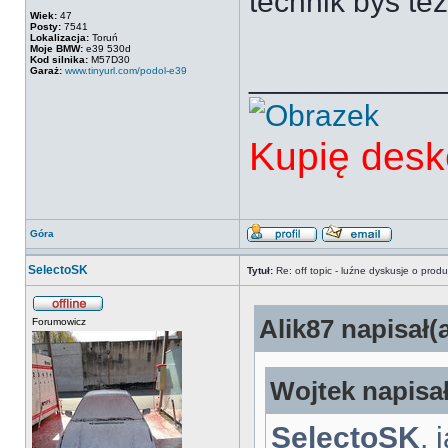
technik byś te
Wiek:
47
Posty:
7541
Lokalizacja:
Toruń
Moje BMW:
e39 530d
Kod silnika:
M57D30
___________
Garaż:
www.tinyurl.com/podol-e39
Kupię desk
Góra
SelectoSK
Tytuł:
Re: off topic - luźne dyskusje o prod
Alik87 napisał(a
Forumowicz
Wojtek napisał
SelectoSK
, 