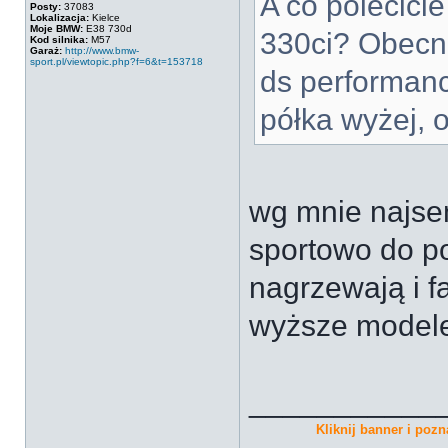
A co polecici
Posty:
37083
Lokalizacja:
Kielce
Moje BMW:
E38 730d
330ci? Obecn
Kod silnika:
M57
Garaż:
http://www.bmw-
sport.pl/viewtopic.php?f=6&t=153718
ds performan
półka wyżej, o
wg mnie najse
sportowo do po
nagrzewają i fa
wyższe modele
___________
Kliknij banner i pozna