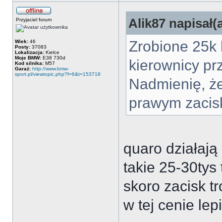
Alik87 napisał(a
Przyjaciel forum
Zrobione 25k 
Wiek:
46
Posty:
37083
Lokalizacja:
Kielce
Moje BMW:
E38 730d
kierownicy p
Kod silnika:
M57
Garaż:
http://www.bmw-
sport.pl/viewtopic.php?f=6&t=153718
Nadmienię, że
prawym zacisk
quaro działają
takie 25-30tys 
skoro zacisk tr
w tej cenie lep