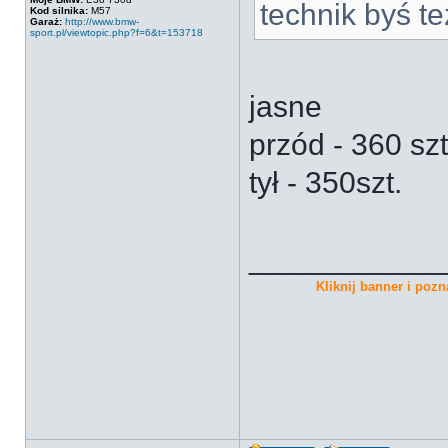
technik byś te
Kod silnika:
M57
Garaż:
http://www.bmw-
sport.pl/viewtopic.php?f=6&t=153718
jasne
przód - 360 szt
tył - 350szt.
___________
Kliknij banner i pozna