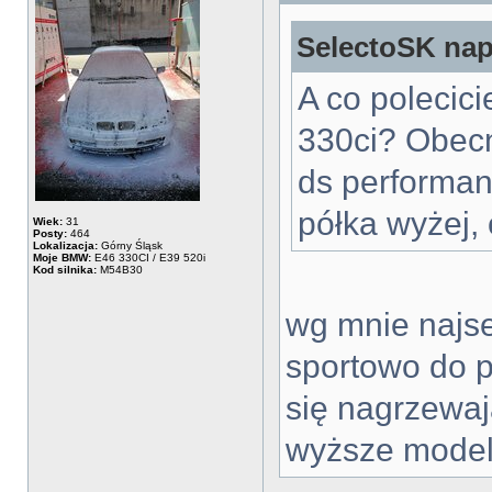
SelectoSK napi
A co polecic
330ci? Obecn
ds performan
półka wyżej, 
Wiek:
31
Posty:
464
Lokalizacja:
Górny Śląsk
Moje BMW:
E46 330CI / E39 520i
Kod silnika:
M54B30
wg mnie najs
sportowo do p
się nagrzewają
wyższe modele