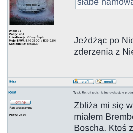
słabe hamowa
Wiek:
31
Posty:
464
Jeżdżąc po Ni
Lokalizacja:
Górny Śląsk
Moje BMW:
E46 330CI / E39 520i
Kod silnika:
M54B30
zderzenia z Ni
Góra
Rost
Tytuł:
Re: off topic - luźne dyskusje o prod
Zbliża mi się 
Fan włoszczyzny
miałem Brembo 
Posty:
2519
Boscha. Ktoś z