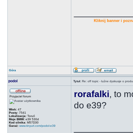
___________
Kliknij banner i pozna
Góra
podol
Tytuł:
Re: off topic - luźne dyskusje o prod
rorafalki
, to m
Przyjaciel forum
do e39?
Wiek:
47
Posty:
7541
Lokalizacja:
Toruń
Moje BMW:
e39 530d
Kod silnika:
M57D30
___________
Garaż:
www.tinyurl.com/podol-e39