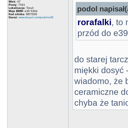
Wiek:
47
Posty:
7541
podol napisał(
Lokalizacja:
Toruń
Moje BMW:
e39 530d
Kod silnika:
M57D30
Garaż:
www.tinyurl.com/podol-e39
rorafalki
, to
przód do e3
do starej tarc
miękki dosyć 
wiadomo, że 
ceramiczne do
chyba że tani