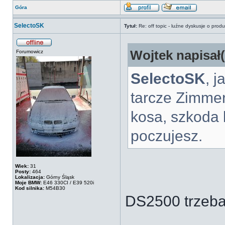
Góra
SelectoSK
Tytuł:
Re: off topic - luźne dyskusje o prod
Wojtek napisał(
Forumowicz
SelectoSK
, j
tarcze Zimmer
kosa, szkoda 
poczujesz.
Wiek:
31
Posty:
464
Lokalizacja:
Górny Śląsk
Moje BMW:
E46 330CI / E39 520i
Kod silnika:
M54B30
DS2500 trzeba