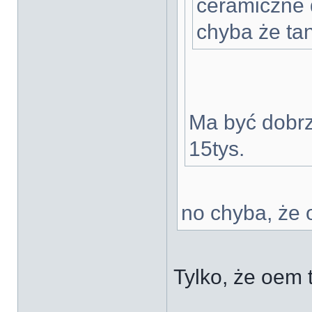
ceramiczne 
chyba że tan
Ma być dobr
15tys.
no chyba, że 
Tylko, że oem t