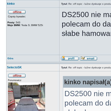
kinko
Tytuł:
Re: off topic - luźne dyskusje o prod
DS2500 nie ma
Częsty bywalec
polecam do dai
Posty:
543
Moje BMW:
Tesla S; BMW 525i
słabe hamowa
Góra
SelectoSK
Tytuł:
Re: off topic - luźne dyskusje o prod
kinko napisał(a
Forumowicz
DS2500 nie m
polecam do da