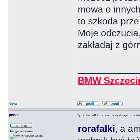
mowa o innych
to szkoda prze
Moje odczucia,
zakładaj z górn
___________
BMW Szczeci
Góra
podol
Tytuł:
Re: off topic - luźne dyskusje o prod
rorafalki
, a a
Przyjaciel forum