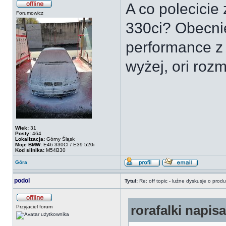
A co polecicie
Forumowicz
330ci? Obecni
performance z
wyżej, ori rozm
Wiek:
31
Posty:
464
Lokalizacja:
Górny Śląsk
Moje BMW:
E46 330CI / E39 520i
Kod silnika:
M54B30
Góra
podol
Tytuł:
Re: off topic - luźne dyskusje o prod
rorafalki napisa
Przyjaciel forum