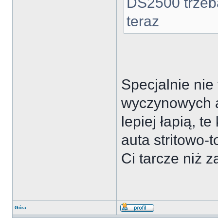
DS2500 trzeb
teraz
Specjalnie nie
wyczynowych a
lepiej łapią, t
auta stritowo
Ci tarcze niż 
Góra