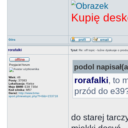
Kupię desk
Góra
rorafalki
Tytuł:
Re: off topic - luźne dyskusje o prod
podol napisał(a
Przyjaciel forum
rorafalki
, to 
Wiek:
46
Posty:
37083
Lokalizacja:
Kielce
Moje BMW:
E38 730d
przód do e39
Kod silnika:
M57
Garaż:
http://www.bmw-
sport.pl/viewtopic.php?f=6&t=153718
do starej tarcz