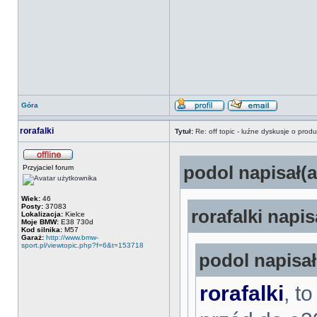
Góra
rorafalki
Tytuł:
Re: off topic - luźne dyskusje o prod
podol napisał(a
Przyjaciel forum
Wiek:
46
Posty:
37083
rorafalki napis
Lokalizacja:
Kielce
Moje BMW:
E38 730d
Kod silnika:
M57
Garaż:
http://www.bmw-
sport.pl/viewtopic.php?f=6&t=153718
podol napisał
rorafalki
, t