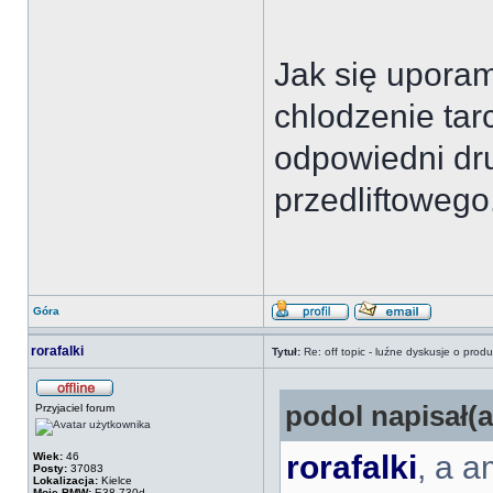
Jak się uporam
chlodzenie tar
odpowiedni dr
przedliftowego
Góra
rorafalki
Tytuł:
Re: off topic - luźne dyskusje o prod
podol napisał(a
Przyjaciel forum
rorafalki
, a 
Wiek:
46
Posty:
37083
Lokalizacja:
Kielce
Moje BMW:
E38 730d