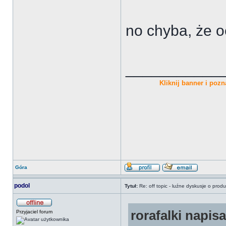
no chyba, że o
___________
Kliknij banner i pozna
Góra
podol
Tytuł:
Re: off topic - luźne dyskusje o prod
rorafalki napisa
Przyjaciel forum