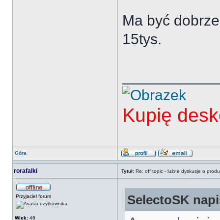
Ma być dobrz
15tys.
___________
Kupię desk
Góra
rorafalki
Tytuł:
Re: off topic - luźne dyskusje o prod
SelectoSK napis
Przyjaciel forum
Wiek:
46