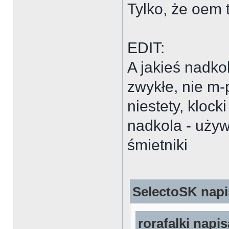
Tylko, że oem t
EDIT:
A jakieś nadko
zwykłe, nie m-
niestety, klock
nadkola - używ
śmietniki
SelectoSK napis
rorafalki napis