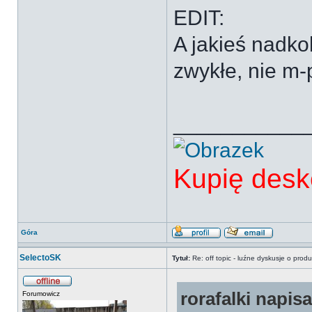
EDIT:
A jakieś nadko
zwykłe, nie m-
___________
Kupię desk
Góra
SelectoSK
Tytuł:
Re: off topic - luźne dyskusje o prod
rorafalki napisa
Forumowicz