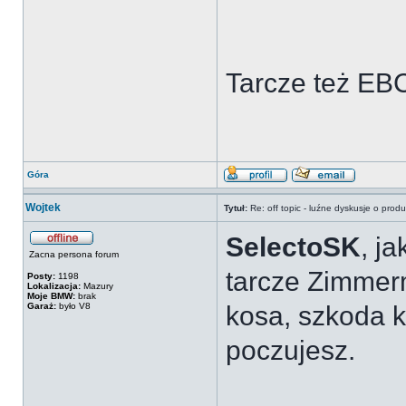
Tarcze też EB
Góra
Wojtek
Tytuł:
Re: off topic - luźne dyskusje o prod
SelectoSK
, j
Zacna persona forum
tarcze Zimmerm
Posty:
1198
Lokalizacja:
Mazury
Moje BMW:
brak
Garaż:
było V8
kosa, szkoda k
poczujesz.