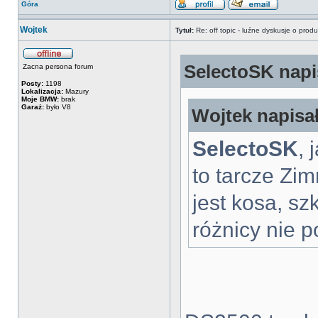
Góra
Wojtek
Tytuł:
Re: off topic - luźne dyskusje o prod
SelectoSK napis
Zacna persona forum
Posty:
1198
Lokalizacja:
Mazury
Moje BMW:
brak
Garaż:
było V8
Wojtek napisał
SelectoSK
, 
to tarcze Zi
jest kosa, sz
różnicy nie p