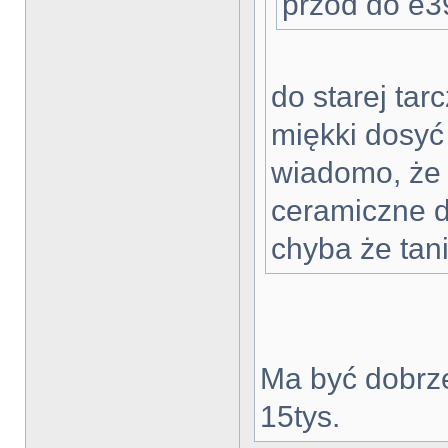
przód do e3
do starej tar
miękki dosyć
wiadomo, że 
ceramiczne d
chyba że tani
Ma być dobr
15tys.