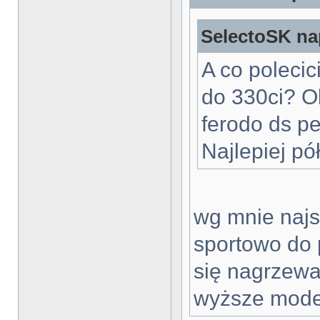
SelectoSK nap
A co poleci
do 330ci? O
ferodo ds p
Najlepiej pół
wg mnie naj
sportowo do 
się nagrzewaj
wyższe model