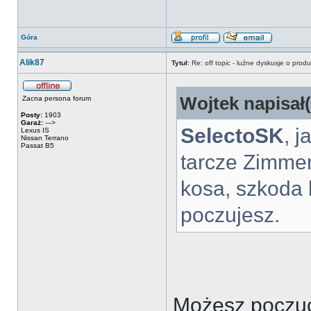
Góra
Alik87
Tytuł:
Re: off topic - luźne dyskusje o prod
Wojtek napisał(
Zacna persona forum
Posty:
1903
Garaż:
--->
SelectoSK
, j
Lexus IS
Nissan Terrano
Passat B5
tarcze Zimmer
kosa, szkoda 
poczujesz.
Możesz poczuć