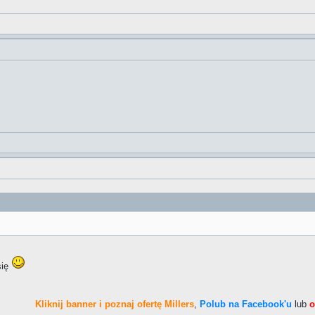
się
Kliknij banner i poznaj ofertę Millers
,
Polub na Facebook'u
lub
o