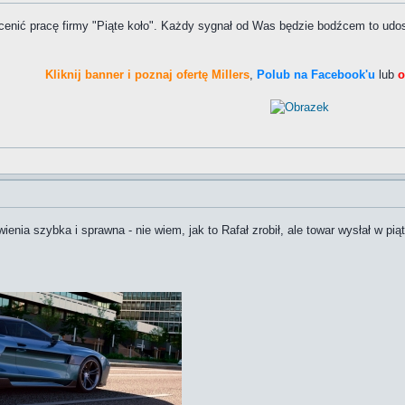
enić pracę firmy "Piąte koło". Każdy sygnał od Was będzie bodźcem to udo
Kliknij banner i poznaj ofertę Millers
,
Polub na Facebook'u
lub
o
wienia szybka i sprawna - nie wiem, jak to Rafał zrobił, ale towar wysłał w