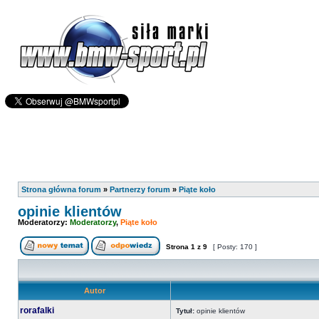
Strona główna forum
»
Partnerzy forum
»
Piąte koło
opinie klientów
Moderatorzy:
Moderatorzy
,
Piąte koło
Strona
1
z
9
[ Posty: 170 ]
Autor
rorafalki
Tytuł:
opinie klientów