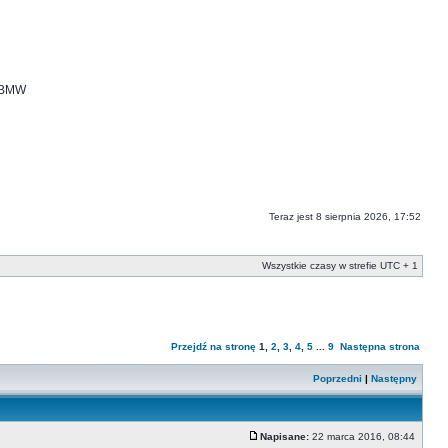
i BMW
Teraz jest 8 sierpnia 2026, 17:52
Wszystkie czasy w strefie UTC + 1
Przejdź na stronę
1
,
2
,
3
,
4
,
5
...
9
Następna strona
Poprzedni
|
Następny
Napisane:
22 marca 2016, 08:44