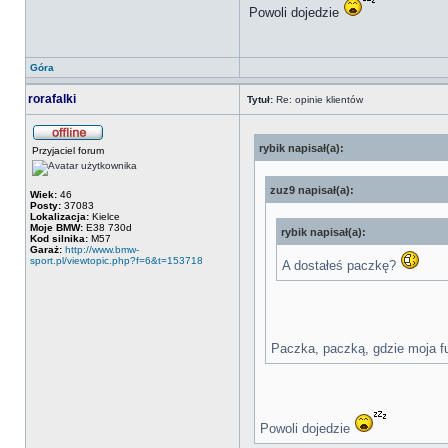
Powoli dojedzie
Góra
rorafalki
Tytuł:
Re: opinie klientów
rybik napisał(a):
Przyjaciel forum
zuz9 napisał(a):
Wiek:
46
Posty:
37083
Lokalizacja:
Kielce
Moje BMW:
E38 730d
rybik napisał(a):
Kod silnika:
M57
Garaż:
http://www.bmw-
sport.pl/viewtopic.php?f=6&t=153718
A dostałeś paczkę?
Paczka, paczką, gdzie moja f
Powoli dojedzie