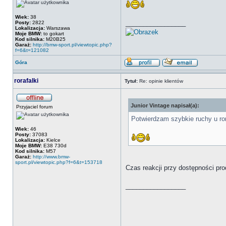
Wiek:
38
_________________
Posty:
2822
Lokalizacja:
Warszawa
Moje BMW:
to gokart
Kod silnika:
M20B25
Garaż:
http://bmw-sport.pl/viewtopic.php?
f=6&t=121082
Góra
rorafalki
Tytuł:
Re: opinie klientów
Junior Vintage napisał(a):
Przyjaciel forum
Potwierdzam szybkie ruchy u ror
Wiek:
46
Posty:
37083
Lokalizacja:
Kielce
Moje BMW:
E38 730d
Kod silnika:
M57
Garaż:
http://www.bmw-
sport.pl/viewtopic.php?f=6&t=153718
Czas reakcji przy dostępności prod
_________________