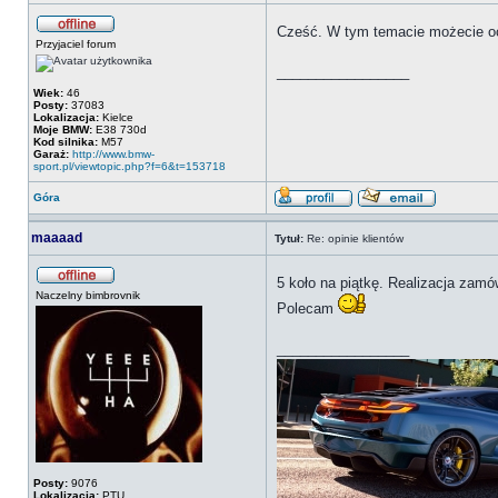
Cześć. W tym temacie możecie oc
Przyjaciel forum
_________________
Wiek:
46
Posty:
37083
Lokalizacja:
Kielce
Moje BMW:
E38 730d
Kod silnika:
M57
Garaż:
http://www.bmw-
sport.pl/viewtopic.php?f=6&t=153718
Góra
maaaad
Tytuł:
Re: opinie klientów
5 koło na piątkę. Realizacja zamó
Naczelny bimbrovnik
Polecam
_________________
Posty:
9076
Lokalizacja:
PTU