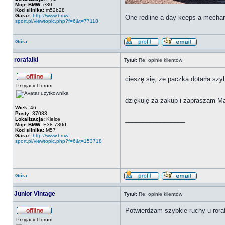
Moje BMW:
e30
Kod silnika:
m52b28
Garaż:
http://www.bmw-
One redline a day keeps a mecha
sport.pl/viewtopic.php?f=6&t=77118
Góra
rorafalki
Tytuł:
Re: opinie klientów
cieszę się, że paczka dotarła sz
Przyjaciel forum
dziękuję za zakup i zapraszam 
Wiek:
46
Posty:
37083
_________________
Lokalizacja:
Kielce
Moje BMW:
E38 730d
Kod silnika:
M57
Garaż:
http://www.bmw-
sport.pl/viewtopic.php?f=6&t=153718
Góra
Junior Vintage
Tytuł:
Re: opinie klientów
Potwierdzam szybkie ruchy u roraf
Przyjaciel forum