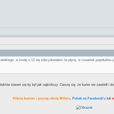
afalkiego, w środę o 12 się zdecydowałem na płyny, w czwartek popołudniu j
uktów staram się by był jak najkrótszy. Cieszę się, że kurier nie zawiódł i d
Kliknij banner i poznaj ofertę Millers
,
Polub na Facebook'u
lub
o