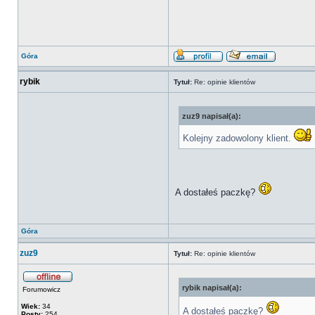
Góra
rybik
Tytuł:
Re: opinie klientów
zuz9 napisał(a):
Kolejny zadowolony klient.
A dostałeś paczkę?
Góra
zuz9
Tytuł:
Re: opinie klientów
rybik napisał(a):
Forumowicz
Wiek:
34
A dostałeś paczkę?
Posty:
254