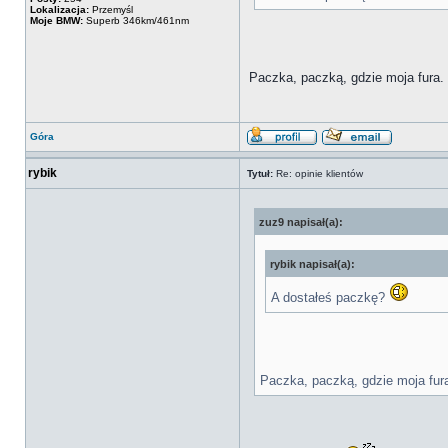
Lokalizacja:
Przemyśl
Moje BMW:
Superb 346km/461nm
Paczka, paczką, gdzie moja fura.
Góra
rybik
Tytuł:
Re: opinie klientów
zuz9 napisał(a):
rybik napisał(a):
A dostałeś paczkę?
Paczka, paczką, gdzie moja fur