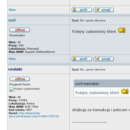
Góra
zuz9
Tytuł:
Re: opinie klientów
Kolejny zadowolony klient.
Forumowicz
Wiek:
34
Posty:
254
Lokalizacja:
Przemyśl
Moje BMW:
Superb 346km/461nm
Góra
rorafalki
Tytuł:
Re: opinie klientów
zuz9 napisał(a):
Przyjaciel forum
Kolejny zadowolony klient.
Wiek:
46
Posty:
37083
Lokalizacja:
Kielce
Moje BMW:
E38 730d
dziękuję za transakcję i polecam 
Kod silnika:
M57
Garaż:
http://www.bmw-
sport.pl/viewtopic.php?f=6&t=153718
_________________