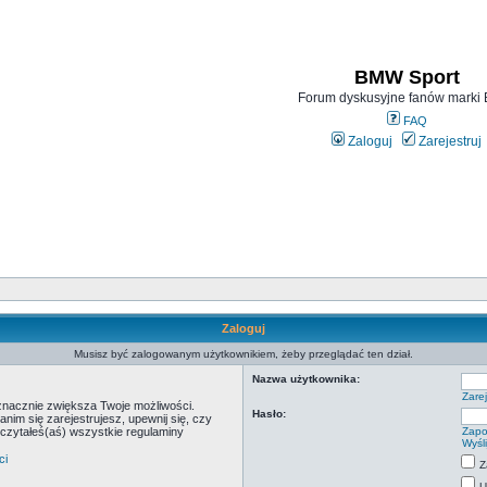
BMW Sport
Forum dyskusyjne fanów mark
FAQ
Zaloguj
Zarejestruj
Zaloguj
Musisz być zalogowanym użytkownikiem, żeby przeglądać ten dział.
Nazwa użytkownika:
Zarej
 znacznie zwiększa Twoje możliwości.
Hasło:
m się zarejestrujesz, upewnij się, czy
eczytałeś(aś) wszystkie regulaminy
Zapo
Wyśl
ci
Z
U