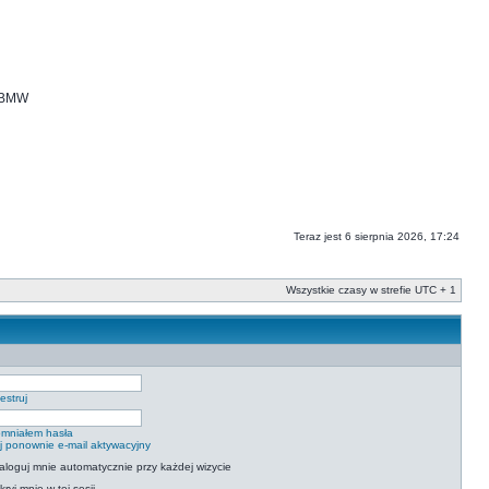
i BMW
Teraz jest 6 sierpnia 2026, 17:24
Wszystkie czasy w strefie UTC + 1
estruj
mniałem hasła
ij ponownie e-mail aktywacyjny
aloguj mnie automatycznie przy każdej wizycie
kryj mnie w tej sesji