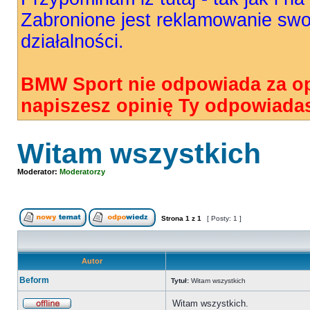
Zabronione jest reklamowanie swo
działalności.
BMW Sport nie odpowiada za op
napiszesz opinię Ty odpowiadas
Witam wszystkich
Moderator:
Moderatorzy
Strona
1
z
1
[ Posty: 1 ]
Autor
Beform
Tytuł:
Witam wszystkich
Witam wszystkich.