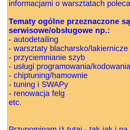
informacjami o warsztatach polec
Tematy ogólne przeznaczone są 
serwisowe/obsługowe np.:
- autodetailing
- warsztaty blacharsko/lakiernicze
- przyciemnianie szyb
- usługi programowania/kodowani
- chiptuning/hamownie
- tuning i SWAPy
- renowacja felg
etc.
Przypominam iż tutaj - tak jak i 