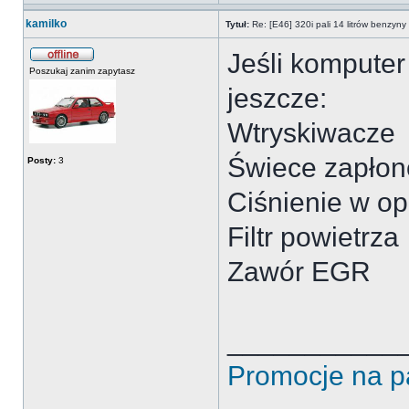
kamilko
Tytuł:
Re: [E46] 320i pali 14 litrów benzyn
Jeśli komputer
Poszukaj zanim zapytasz
jeszcze:
Wtryskiwacze
Świece zapło
Posty:
3
Ciśnienie w o
Filtr powietrza
Zawór EGR
___________
Promocje na p