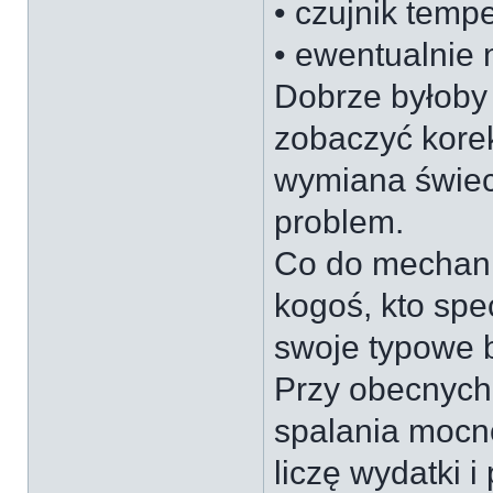
• czujnik tempe
• ewentualnie 
Dobrze byłoby
zobaczyć kore
wymiana świec 
problem.
Co do mechani
kogoś, kto spe
swoje typowe b
Przy obecnych
spalania mocno
liczę wydatki i