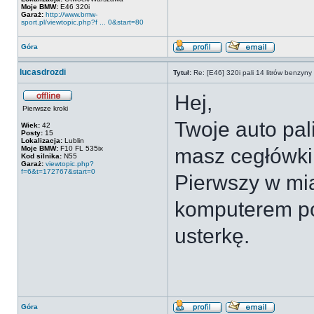
Moje BMW:
E46 320i
Garaż:
http://www.bmw-
sport.pl/viewtopic.php?f ... 0&start=80
Góra
lucasdrozdi
Tytuł:
Re: [E46] 320i pali 14 litrów benzyn
Hej,
Pierwsze kroki
Twoje auto pa
Wiek:
42
Posty:
15
Lokalizacja:
Lublin
Moje BMW:
F10 FL 535ix
masz cegłówk
Kod silnika:
N55
Garaż:
viewtopic.php?
f=6&t=172767&start=0
Pierwszy w mi
komputerem p
usterkę.
Góra