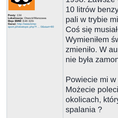
10 litrów benz
Posty:
134
pali w trybie 
Lokalizacja:
Otwock/Warszawa
Moje BMW:
E46 320i
Garaż:
http://www.bmw-
Coś się musiał
sport.pl/viewtopic.php?f ... 0&start=80
Wymieniłem św
zmieniło. W au
nie była zamo
Powiecie mi w
Możecie poleci
okolicach, któ
spalania ?