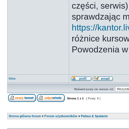
części, serwis)
sprawdzając m
https://kantor.l
różnice kursow
Powodzenia w 
Góra
Wyświetl posty nie starsze niż:
Strona
1
z
1
[ Posty: 6 ]
Strona główna forum
»
Forum użytkowników
»
Paliwa & Spalanie