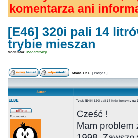
komentarza ani informa
[E46] 320i pali 14 li
trybie mieszan
Moderator:
Moderatorzy
Strona
1
z
1
[ Posty: 6 ]
Autor
ELBE
Tytuł:
[E46] 320i pali 14 litrów benzyny na
Cześć !
Forumowicz
Mam problem z
1998. Zawsze w