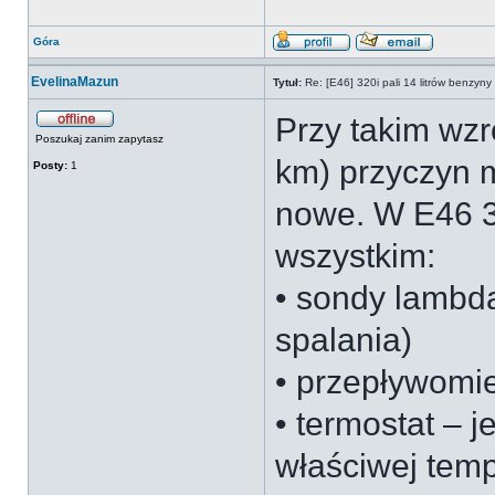
Góra
EvelinaMazun
Tytuł:
Re: [E46] 320i pali 14 litrów benzyn
Przy takim wzr
Poszukaj zanim zapytasz
km) przyczyn m
Posty:
1
nowe. W E46 3
wszystkim:
• sondy lambd
spalania)
• przepływomi
• termostat – j
właściwej temp