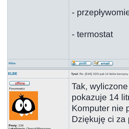
- przepływomi
- termostat
Góra
ELBE
Tytuł:
Re: [E46] 320i pali 14 litrów benzyn
Tak, wyliczone
Forumowicz
pokazuje 14 lit
Komputer nie 
Dziękuję ci z
Posty:
134
Lokalizacja:
Otwock/Warszawa