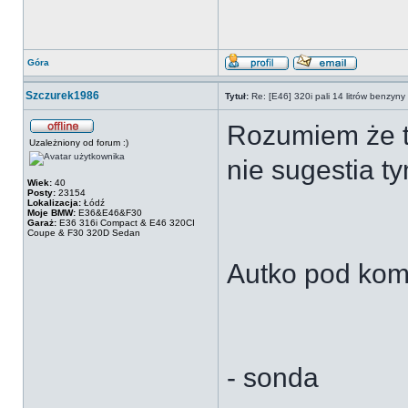
Góra
Szczurek1986
Tytuł:
Re: [E46] 320i pali 14 litrów benzyn
Rozumiem że t
Uzależniony od forum :)
nie sugestia t
Wiek:
40
Posty:
23154
Lokalizacja:
Łódź
Moje BMW:
E36&E46&F30
Garaż:
E36 316i Compact & E46 320CI
Coupe & F30 320D Sedan
Autko pod kom
- sonda