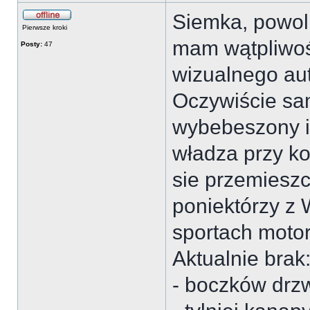
Siemka, powoli
Pierwsze kroki
mam wątpliwoś
Posty:
47
wizualnego au
Oczywiście sa
wybebeszony i
władza przy ko
sie przemieszc
poniektórzy z
sportach motor
Aktualnie brak
- boczków drz