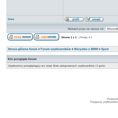
Góra
Wyświetl posty nie starsze niż:
Strona
1
z
1
[ Posty: 4 ]
Strona główna forum
»
Forum użytkowników
»
Wszystko o BMW
»
Sport
Kto przegląda forum
Użytkownicy przeglądający ten dział: Brak zalogowanych użytkowników i 2 gości
Powered
Przyjazne użytkowniko