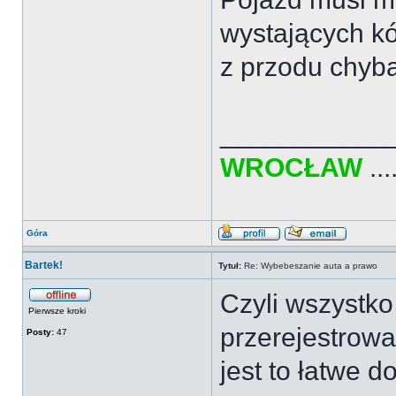
wystających kó
z przodu chyb
___________
WROCŁAW
....
Góra
Bartek!
Tytuł:
Re: Wybebeszanie auta a prawo
Czyli wszystko
Pierwsze kroki
przerejestrow
Posty:
47
jest to łatwe d