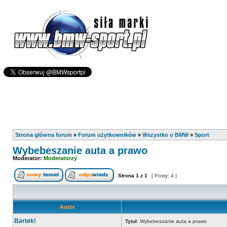
Strona główna forum
»
Forum użytkowników
»
Wszystko o BMW
»
Sport
Wybebeszanie auta a prawo
Moderator:
Moderatorzy
Strona
1
z
1
[ Posty: 4 ]
Autor
Bartek!
Tytuł:
Wybebeszanie auta a prawo