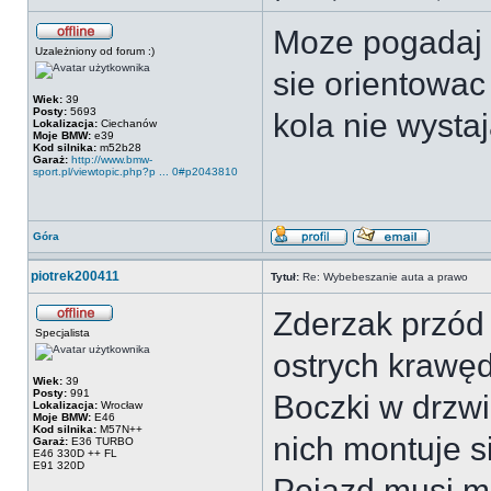
Moze pogadaj n
Uzależniony od forum :)
sie orientowac
Wiek:
39
Posty:
5693
kola nie wystaj
Lokalizacja:
Ciechanów
Moje BMW:
e39
Kod silnika:
m52b28
Garaż:
http://www.bmw-
sport.pl/viewtopic.php?p ... 0#p2043810
Góra
piotrek200411
Tytuł:
Re: Wybebeszanie auta a prawo
Zderzak przód 
Specjalista
ostrych krawęd
Wiek:
39
Posty:
991
Boczki w drzw
Lokalizacja:
Wrocław
Moje BMW:
E46
Kod silnika:
M57N++
nich montuje s
Garaż:
E36 TURBO
E46 330D ++ FL
E91 320D
Pojazd musi mi