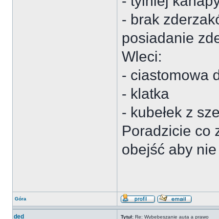
- tylniej kanap
- brak zderzak
posiadanie zd
Wleci:
- ciastomowa 
- klatka
- kubełek z sz
Poradzicie co 
obejść aby nie
Góra
ded
Tytuł:
Re: Wybebeszanie auta a prawo