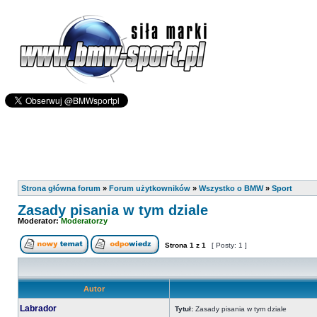
Strona główna forum
»
Forum użytkowników
»
Wszystko o BMW
»
Sport
Zasady pisania w tym dziale
Moderator:
Moderatorzy
Strona
1
z
1
[ Posty: 1 ]
Autor
Labrador
Tytuł:
Zasady pisania w tym dziale