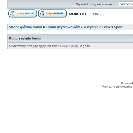
Wyświetl posty nie starsze niż:
Strona
1
z
1
[ Posty: 1 ]
Strona główna forum
»
Forum użytkowników
»
Wszystko o BMW
»
Sport
Kto przegląda forum
Użytkownicy przeglądający ten dział:
Google [Bot]
i 2 gości
Powered
Przyjazne użytkowniko