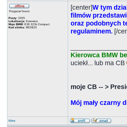
[center]
W tym dzia
Przyjaciel forum
filmów przedstaw
Posty:
3355
Lokalizacja:
Katowice
oraz podobnych te
Moje BMW:
E36 323ti Compact
Kod silnika:
M52B25
regulaminem.
[/ce
_______________
Kierowca BMW be
uciekł... lub ma CB
moje CB -- > Presi
Mój mały czarny 
Góra