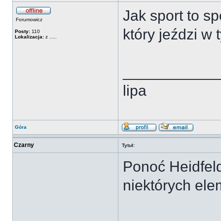
Jak sport to sp
Forumowicz
który jeździ 
Posty:
110
Lokalizacja:
z .....
___________
lipa
Góra
Czarny
Tytuł:
Ponoć Heidfeld
niektórych el