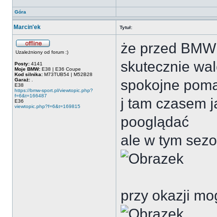
Góra
Marcin'ek
Tytuł:
że przed BMW 
Uzależniony od forum :)
skutecznie wal
Posty:
4141
Moje BMW:
E38 | E36 Coupe
Kod silnika:
M73TUB54 | M52B28
Garaż:
.
spokojne poma
E38
https://bmw-sport.pl/viewtopic.php?
f=6&t=166487
j tam czasem j
E36
viewtopic.php?f=6&t=169815
pooglądać
ale w tym sez
przy okazji mo