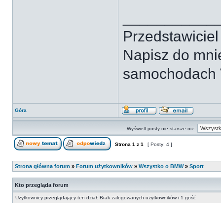
___________
Przedstawicie
Napisz do mnie
samochodach 
Góra
Wyświetl posty nie starsze niż:
Strona
1
z
1
[ Posty: 4 ]
Strona główna forum
»
Forum użytkowników
»
Wszystko o BMW
»
Sport
Kto przegląda forum
Użytkownicy przeglądający ten dział: Brak zalogowanych użytkowników i 1 gość