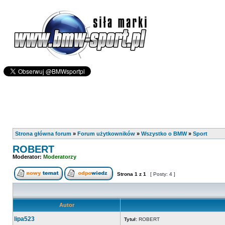
Strona główna forum
»
Forum użytkowników
»
Wszystko o BMW
»
Sport
ROBERT
Moderator:
Moderatorzy
Strona
1
z
1
[ Posty: 4 ]
Autor
lipa523
Tytuł:
ROBERT