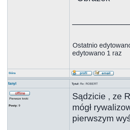
___________
Ostatnio edytowan
edytowano 1 raz
Góra
fanyl
Tytuł:
Re: ROBERT
Sądzicie , ze 
Pierwsze kroki
mógł rywalizow
Posty:
9
pierwszym wyś