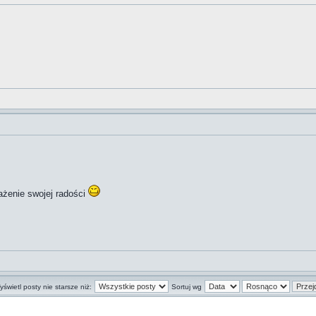
rażenie swojej radości
świetl posty nie starsze niż:
Sortuj wg