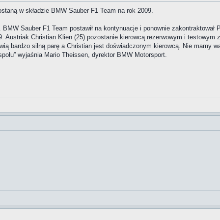
ozostaną w składzie BMW Sauber F1 Team na rok 2009.
8. BMW Sauber F1 Team postawił na kontynuacje i ponownie zakontraktował Po
. Austriak Christian Klien (25) pozostanie kierowcą rezerwowym i testowym 
wią bardzo silną parę a Christian jest doświadczonym kierowcą. Nie mamy w
połu” wyjaśnia Mario Theissen, dyrektor BMW Motorsport.