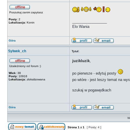
Poszukaj zanim zapytasz
Posty:
2
_________________
Lokalizacja:
Konin
Elo Wania
Góra
Sylwek_ch
Tytuł:
juzikluzik
,
Uzależniony od forum :)
po pierwsze - edytuj posty
Wiek:
38
Posty:
10916
po wtóre - jest leszy temat na wy
Lokalizacja:
zlokalizowana
szukaj w pogawędkach
Góra
Wy
Strona
1
z
1
[ Posty: 4 ]