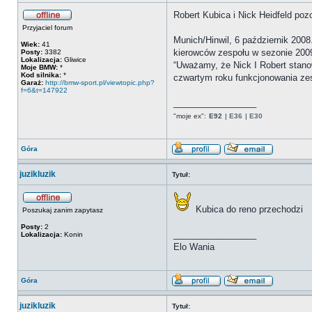
Robert Kubica i Nick Heidfeld p
Przyjaciel forum
Munich/Hinwil, 6 październik 200
Wiek:
41
kierowców zespołu w sezonie 2009
Posty:
3382
Lokalizacja:
Gliwice
“Uważamy, że Nick I Robert stano
Moje BMW:
*
Kod silnika:
*
czwartym roku funkcjonowania zes
Garaż:
http://bmw-sport.pl/viewtopic.php?
f=6&t=147922
_________________
"moje ex":
E92
|
E36
|
E30
Góra
juzikluzik
Tytuł:
Kubica do reno przechodzi
Poszukaj zanim zapytasz
Posty:
2
_________________
Lokalizacja:
Konin
Elo Wania
Góra
juzikluzik
Tytuł: