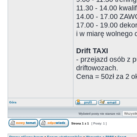
11.30 - 14.00 kwalif
14.00 - 17.00 ZA
17.00 - 19.00 deko
i w miarę wolnego c
Drift TAXI
- przejazd osób z 
driftowozach.
Cena = 50zł za 2 o
Góra
Wyświetl posty nie starsze niż:
Strona
1
z
1
[ Posty: 1 ]