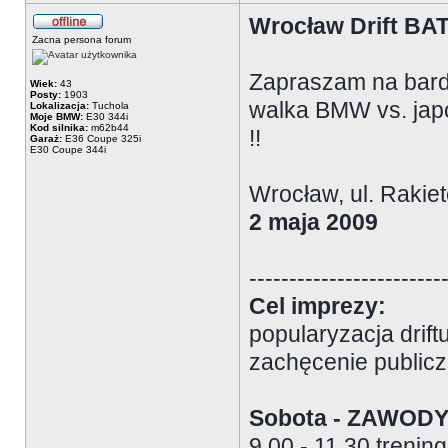
Wrocław Drift BA
Zacna persona forum
Zapraszam na bard
Wiek:
43
Posty:
1903
walka BMW vs. japo
Lokalizacja:
Tuchola
Moje BMW:
E30 344i
Kod silnika:
m62b44
!!
Garaż:
E36 Coupe 325i
E30 Coupe 344i
Wrocław, ul. Rakie
2 maja 2009
------------------------
Cel imprezy:
popularyzacja d
zachęcenie publicz
Sobota - ZAWOD
9.00 - 11.30 trening