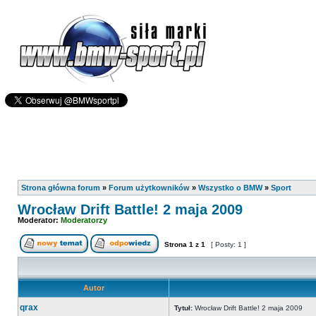
Strona główna forum
»
Forum użytkowników
»
Wszystko o BMW
»
Sport
Wrocław Drift Battle! 2 maja 2009
Moderator:
Moderatorzy
Strona
1
z
1
[ Posty: 1 ]
Autor
qrax
Tytuł:
Wrocław Drift Battle! 2 maja 2009