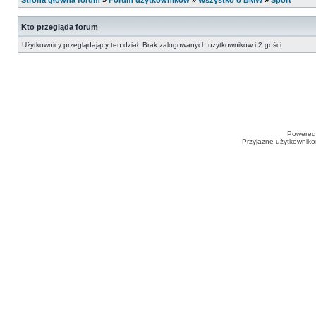
Strona główna forum
»
Forum użytkowników
»
Wszystko o BMW
»
Sport
Kto przegląda forum
Użytkownicy przeglądający ten dział: Brak zalogowanych użytkowników i 2 gości
Powered
Przyjazne użytkowniko