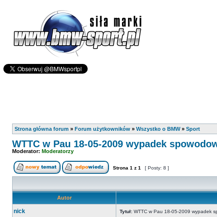
Strona główna forum
»
Forum użytkowników
»
Wszystko o BMW
»
Sport
WTTC w Pau 18-05-2009 wypadek spowodowa
Moderator:
Moderatorzy
Strona
1
z
1
[ Posty: 8 ]
Autor
nick
Tytuł:
WTTC w Pau 18-05-2009 wypadek sp