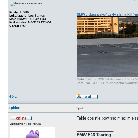
_________________
Posty:
15986
BMW z duszą skończyły się na Kill 'em
Lokalizacja:
Los Santos
Moje BMW:
E30 E46 E83
Kod silnika:
M20B25 FTMW!!!
Garaż:
ᶘ ᵒᴥᵒᶅ
Było:
'92 E36 320i 2d diamantschwarz/stof
Jest:
'90 E30 325i 2d diamantschwarz/led
Góra
spider
Tytuł:
Takie cos nie powinno miec miejs
Uzależniony od forum :)
_________________
BMW E46 Touring