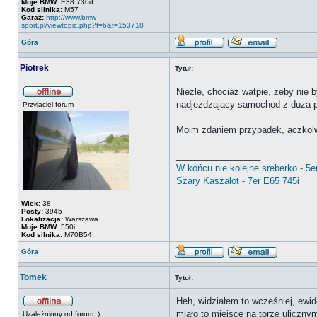
Moje BMW:
E38 730d
Kod silnika:
M57
Garaż:
http://www.bmw-
sport.pl/viewtopic.php?f=6&t=153718
Góra
Piotrek
Tytuł:
Niezle, chociaz watpie, zeby nie b
nadjezdzajacy samochod z duza pr
Przyjaciel forum
Moim zdaniem przypadek, aczkolw
_________________
W końcu nie kolejne sreberko - 5e
Szary Kaszalot - 7er E65 745i
Wiek:
38
Posty:
3945
Lokalizacja:
Warszawa
Moje BMW:
550i
Kod silnika:
M70B54
Góra
Tomek
Tytuł:
Heh, widziałem to wcześniej, ewid
miało to miejsce na torze uliczn
Uzależniony od forum :)