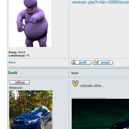
viewtopic.php?f=6&t=150081&star
Posty:
9443
Lokalizacja:
PL
Góra
DaaN
Tytuł:
szkoda słów...
Moderator
_________________