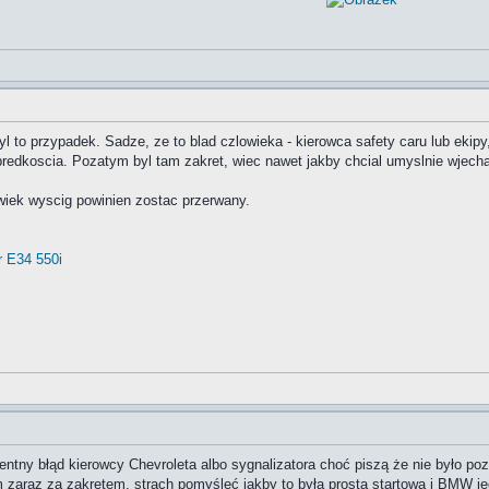
yl to przypadek. Sadze, ze to blad czlowieka - kierowca safety caru lub ekipy,
edkoscia. Pozatym byl tam zakret, wiec nawet jakby chcial umyslnie wjech
iek wyscig powinien zostac przerwany.
r E34 550i
entny błąd kierowcy Chevroleta albo sygnalizatora choć piszą że nie było p
ym zaraz za zakrętem, strach pomyśleć jakby to była prosta startowa i BMW 