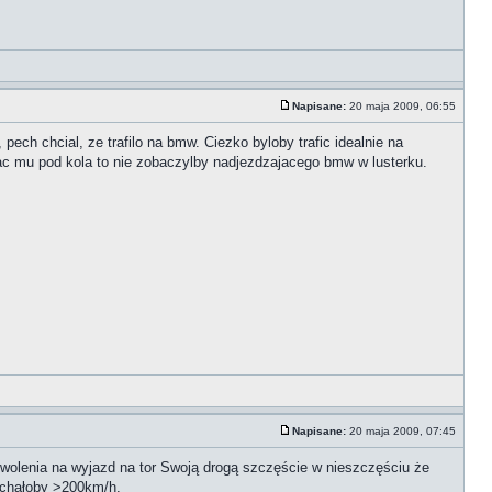
Napisane:
20 maja 2009, 06:55
 pech chcial, ze trafilo na bmw. Ciezko byloby trafic idealnie na
ac mu pod kola to nie zobaczylby nadjezdzajacego bmw w lusterku.
Napisane:
20 maja 2009, 07:45
ozwolenia na wyjazd na tor Swoją drogą szczęście w nieszczęściu że
jechałoby >200km/h.