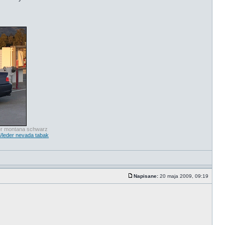
eder montana schwarz
3/leder nevada tabak
Napisane:
20 maja 2009, 09:19