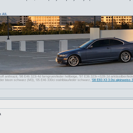
 All.
f anthrazit; '98 E46 323i 4d farngruen/leder hellbeige, '97 E36 323i->328i 2d arktissilber/l
er bison schwarz (M3), '05 E46 330ci stahlblau/leder schwarz,
'08 E83 X3 3.0si alpinweiss 
a