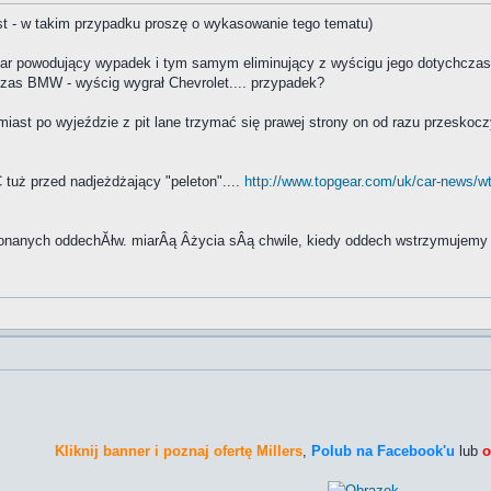
 jest - w takim przypadku proszę o wykasowanie tego tematu)
Car powodujący wypadek i tym samym eliminujący z wyścigu jego dotychczaso
zas BMW - wyścig wygrał Chevrolet.... przypadek?
iast po wyjeździe z pit lane trzymać się prawej strony on od razu przeskoczył
C tuż przed nadjeżdżający "peleton"....
http://www.topgear.com/uk/car-news/wt
ykonanych oddechĂłw. miarÂą Âżycia sÂą chwile, kiedy oddech wstrzymujemy
Kliknij banner i poznaj ofertę Millers
,
Polub na Facebook'u
lub
o