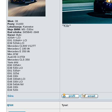
Wiek:
38
Posty:
31400
^Klik^
Lokalizacja:
Katowice
Moje BMW:
M3 i 530xi
Kod silnika:
S65B40 i B48
Garaż:
Było:
420iA+ LCI
E91 318dA+ LCI
E39 520iA LCI
Mercedes CL600 V12TT
Mercedes C 180 lift
Mercedes E 350 lift
Mini JCW
Audi A6 3.0TDI
Mercedes CLS 350
Yaris d4d
E90 335iA+
E39 530i LCI
E61 535d+
E91 325d
E46 330i
E46 330dA LCI
E46 330i LCI
E39 540iA NV
E46 330i
E34 520i
Góra
qrax
Tytuł: