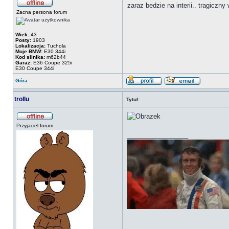
zaraz bedzie na interii.. tragic
Zacna persona forum
Wiek:
43
Posty:
1903
Lokalizacja:
Tuchola
Moje BMW:
E30 344i
Kod silnika:
m62b44
Garaż:
E36 Coupe 325i
E30 Coupe 344i
Góra
trollu
Tytuł:
Przyjaciel forum
_________________