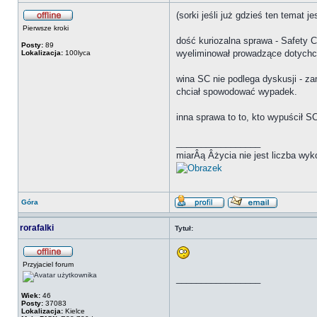
(sorki jeśli już gdzieś ten temat
Pierwsze kroki
dość kuriozalna sprawa - Safety 
Posty:
89
wyeliminował prowadzące dotychc
Lokalizacja:
100lyca
wina SC nie podlega dyskusji - zam
chciał spowodować wypadek.
inna sprawa to to, kto wypuścił S
_________________
miarÂą Âżycia nie jest liczba w
Góra
rorafalki
Tytuł:
Przyjaciel forum
_________________
Wiek:
46
Posty:
37083
Lokalizacja:
Kielce