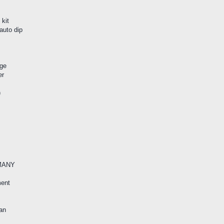
 kit
 auto dip
ge
er
)
MANY
ment
an