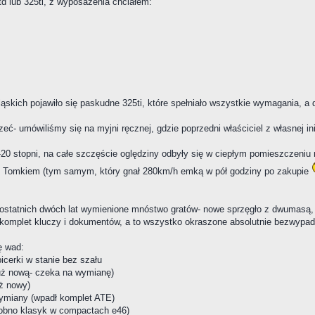
d lub 325ti, z wyposażenia chciałem:
ląskich pojawiło się paskudne 325ti, które spełniało wszystkie wymagania, a 
eć- umówiliśmy się na myjni ręcznej, gdzie poprzedni właściciel z własnej in
 -20 stopni, na całe szczęście oględziny odbyły się w ciepłym pomieszczeni
 z Tomkiem (tym samym, który gnał 280km/h emką w pół godziny po zakupie
i ostatnich dwóch lat wymienione mnóstwo gratów- nowe sprzęgło z dwumasą, 
o komplet kluczy i dokumentów, a to wszystko okraszone absolutnie bezwypa
ę wad:
picerki w stanie bez szału
już nową- czeka na wymianę)
uż nowy)
 wymiany (wpadł komplet ATE)
odobno klasyk w compactach e46)