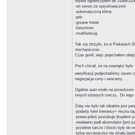
Wybór ograniczyłem do 318td/320t
-ori xenon ze spryskiwaczem
-automatyczną klimę
-pdc
-grzane fotele
-fotochrom
-multifunkcję
Tak się złożyło, że w Piekarach Ś
mechanicznie...
Czas gonił, więc pojechałem obejrz
Pech chciał, że na zewnątrz było
weryfikacji podjechaliśmy razem
negocjacja ceny i wracamy....
Ogólnie auto miało na przestrzen
innych istotnych rzeczy.. Do teg
Żeby nie było tak idealnie jest par
-podarty fotel kierowcy+ reszta ta
-prawa półoś postukuje (kupiłem 
-niedawno padł akumulator (jest j
-przednie tarcze i klocki były do
-tylna wycieraczka nie działa (p