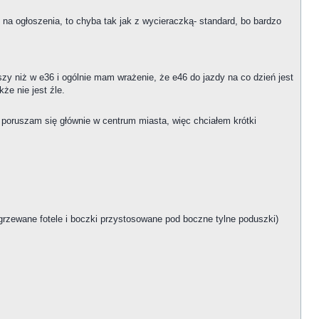
m na ogłoszenia, to chyba tak jak z wycieraczką- standard, bo bardzo
pszy niż w e36 i ogólnie mam wrażenie, że e46 do jazdy na co dzień jest
że nie jest źle.
e poruszam się głównie w centrum miasta, więc chciałem krótki
grzewane fotele i boczki przystosowane pod boczne tylne poduszki)