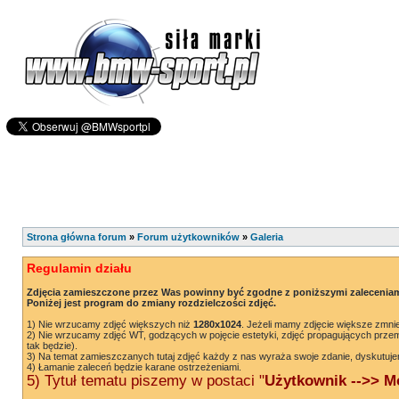
Strona główna forum
»
Forum użytkowników
»
Galeria
Regulamin działu
Zdjęcia zamieszczone przez Was powinny być zgodne z poniższymi zaleceniam
Poniżej jest program do zmiany rozdzielczości zdjęć.
1) Nie wrzucamy zdjęć większych niż
1280x1024
. Jeżeli mamy zdjęcie większe zmnie
2) Nie wrzucamy zdjęć WT, godzących w pojęcie estetyki, zdjęć propagujących przem
tak będzie).
3) Na temat zamieszczanych tutaj zdjęć każdy z nas wyraża swoje zdanie, dyskutuje
4) Łamanie zaleceń będzie karane ostrzeżeniami.
5) Tytuł tematu piszemy w postaci "
Użytkownik -->> Mo