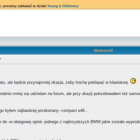
c. prosimy zakładać w dziale
Young & Oldtimery
Wiadomość
"
tu, ale będzie przynajmniej okazja, żeby trochę poklepać w klawiaturę.
ostatnio mniej się udzielam na forum, ale przy okazji potrzebowałem też samo
go byłem najbardziej przekonany- compact e46...
cie do -w obiegowej opinii- jednego z najbrzydszych BMW jakie zostało wypr