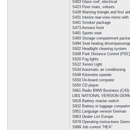
S403 Glass roof, electrical
S423 Floor mats, velours
S428 Warning triangle and first aid
S431 Interior rear-view mirror with
S441 Smoker package
S473 Armrest front
S481 Sports seat
S493 Storage compartment packa
S494 Seat heating driver/passeng
S502 Headlight cleaning system
S508 Park Distance Control (PDC
S520 Fog lights
S522 Xenon Light
S534 Automatic air conditioning
S548 Kilometre speedo
S550 On-board computer
S650 CD player
S661 Radio BMW Business (C43)
L801 NATIONAL VERSION GER
S818 Battery master switch
S832 Battery in luggage compart
S851 Language version German
S863 Dealer List Europe
S879 Operating instructions Germ
S999 Job control "HEA"