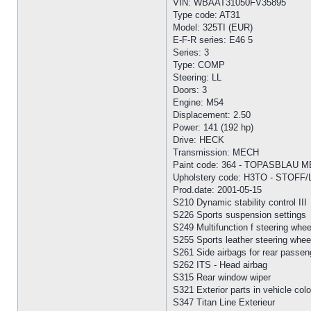
VIN: WBAAT31050FV35895
Type code: AT31
Model: 325TI (EUR)
E-F-R series: E46 5
Series: 3
Type: COMP
Steering: LL
Doors: 3
Engine: M54
Displacement: 2.50
Power: 141 (192 hp)
Drive: HECK
Transmission: MECH
Paint code: 364 - TOPASBLAU 
Upholstery code: H3TO - STOF
Prod.date: 2001-05-15
S210 Dynamic stability control III
S226 Sports suspension settings
S249 Multifunction f steering whee
S255 Sports leather steering whee
S261 Side airbags for rear passen
S262 ITS - Head airbag
S315 Rear window wiper
S321 Exterior parts in vehicle colo
S347 Titan Line Exterieur