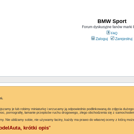
BMW Sport
Forum dyskusyjne fanów mark
FAQ
Zaloguj
Zarejestruj
i.
jszamy je lub robimy miniaturkę i wrzucamy ją odpowiednio podlinkowaną do zdjęcia dużego
oc, pornografię, łamanie przepisów ruchu drogowego, złego obchodzenia się z samochodem 
my. Nie ubliżamy sobie, nie używamy łaciny, każdy ma prawo do własnej oceny z którą moż
delAuta, krótki opis
"