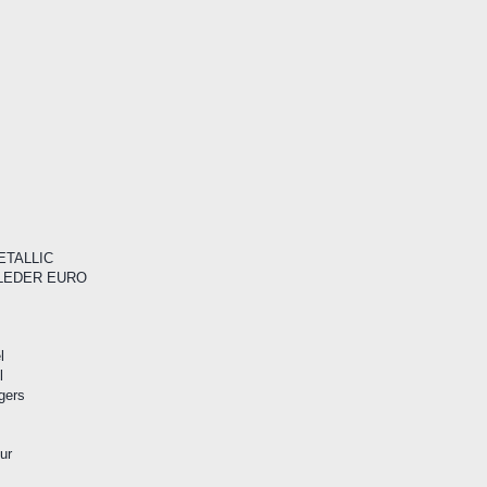
METALLIC
F/LEDER EURO
l
l
gers
ur