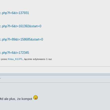
ic.php?f=6&t=137931
pic.php?f=6&t=161392&start=0
pic.php?f=89&t=158685&start=0
ic.php?f=6&t=172345
4 przez
Krisu_K13TL
, łącznie edytowano 1 raz
"
0td ale plus, że kompot