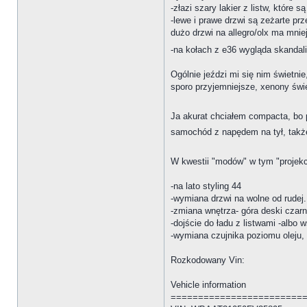
-złazi szary lakier z listw, które 
-lewe i prawe drzwi są zeżarte pr
dużo drzwi na allegro/olx ma mnie
-na kołach z e36 wygląda skandal
Ogólnie jeździ mi się nim świetni
sporo przyjemniejsze, xenony świe
Ja akurat chciałem compacta, bo
samochód z napędem na tył, takż
W kwestii "modów" w tym "projekc
-na lato styling 44
-wymiana drzwi na wolne od rudej.
-zmiana wnętrza- góra deski czar
-dojście do ładu z listwami -alb
-wymiana czujnika poziomu oleju, 
Rozkodowany Vin:
Vehicle information
========================