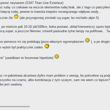
są ponoć rarytasem (S347 Titan Line Exterieur)
zez rudą- co ciekawe na reszcie elementów rudej brak, ale z tego co patrzyłe
j/więcej rudej, pewnie to kwestia kiepsko rozwiązanego odpływu wody...
icznie źle
(ale przynajmniej zimówki są super, bo michelin alpin 5)
e, po mieście pali 10-11l pb/100km, boka postawi, układ kierowniczy sporo le
cą super, a jeszcze Niemiec zmienił paskudne tylne lampy na poliftowe... Tak
 po pierwsze mi się podobają (poza własnym egzemplarzem
), a po drugi
e wybór był praktycznie żaden.
ie" (uwielbiam te forumowe hiperbole)
na i m-pakietowa alcantara (tylko mam problem z wersją, bo potrzebne są pod
o wszystko na czarno, albo kombinacja z tym szarym, sam nie wiem co lepsze?
bo jest uwalony.
================