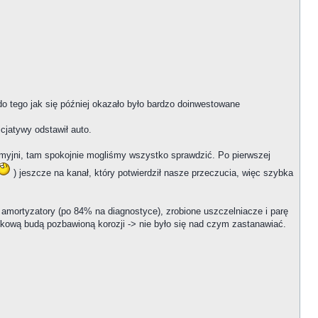
do tego jak się później okazało było bardzo doinwestowane
icjatywy odstawił auto.
u myjni, tam spokojnie mogliśmy wszystko sprawdzić. Po pierwszej
) jeszcze na kanał, który potwierdził nasze przeczucia, więc szybka
amortyzatory (po 84% na diagnostyce), zrobione uszczelniacze i parę
dkową budą pozbawioną korozji -> nie było się nad czym zastanawiać.