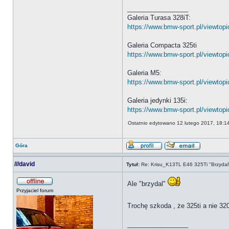
_________________
Galeria Turasa 328iT:
https://www.bmw-sport.pl/viewtop
Galeria Compacta 325ti
https://www.bmw-sport.pl/viewto
Galeria M5:
https://www.bmw-sport.pl/viewto
Galeria jedynki 135i:
https://www.bmw-sport.pl/viewtop
Ostatnio edytowano 12 lutego 2017, 18:1
Góra
///david
Tytuł:
Re: Krisu_K13TL E46 325Ti "Brzydal
Ale "brzydal"
Przyjaciel forum
Trochę szkoda , że 325ti a nie 32
_________________