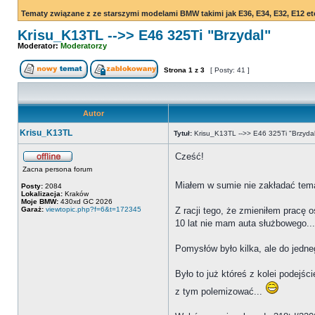
Tematy związane z ze starszymi modelami BMW takimi jak E36, E34, E32, E12 et
Krisu_K13TL -->> E46 325Ti "Brzydal"
Moderator:
Moderatorzy
Strona
1
z
3
[ Posty: 41 ]
Autor
Krisu_K13TL
Tytuł:
Krisu_K13TL -->> E46 325Ti "Brzydal
Cześć!
Zacna persona forum
Miałem w sumie nie zakładać tema
Posty:
2084
Lokalizacja:
Kraków
Moje BMW:
430xd GC 2026
Garaż:
viewtopic.php?f=6&t=172345
Z racji tego, że zmieniłem pracę 
10 lat nie mam auta służbowego...
Pomysłów było kilka, ale do jedne
Było to już któreś z kolei podejś
z tym polemizować...