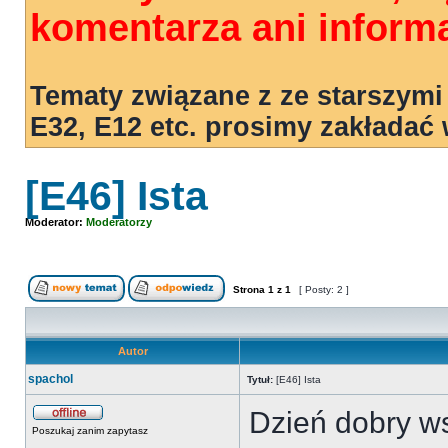
komentarza ani informa
Tematy związane z ze starszymi
E32, E12 etc. prosimy zakładać
[E46] Ista
Moderator:
Moderatorzy
Strona
1
z
1
[ Posty: 2 ]
Autor
spachol
Tytuł:
[E46] Ista
Dzień dobry ws
Poszukaj zanim zapytasz