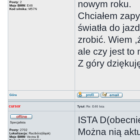
nowym roku.
Posty:
2
Moje BMW:
E46
Kod silnika:
M57N
Chciałem zapy
światła do jazd
zrobić. Wiem ,
ale czy jest to
Z góry dziękuj
Góra
cursor
Tytuł:
Re: E46 Ista
ISTA D(obecnie
Specjalista
Można nią aktu
Posty:
2702
Lokalizacja:
Racibórz(śląsk)
Moje BMW:
Vectra B