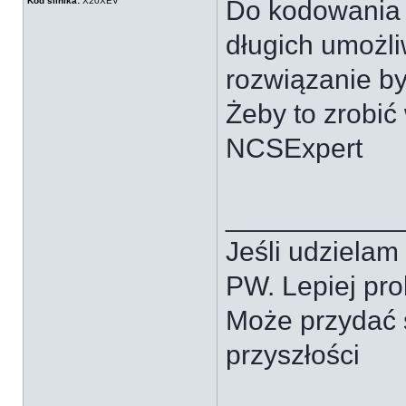
Kod silnika:
X20XEV
Do kodowania s
długich umożli
rozwiązanie by
Żeby to zrobić
NCSExpert
___________
Jeśli udzielam
PW. Lepiej pr
Może przydać 
przyszłości