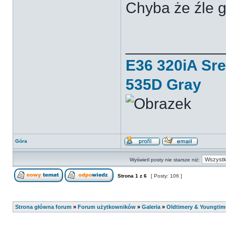
Chyba że źle g
___________
E36 320iA Sr
535D Gray
Góra
Wyświetl posty nie starsze niż:
Strona
1
z
6
[ Posty: 106 ]
Strona główna forum
»
Forum użytkowników
»
Galeria
»
Oldtimery & Youngtim