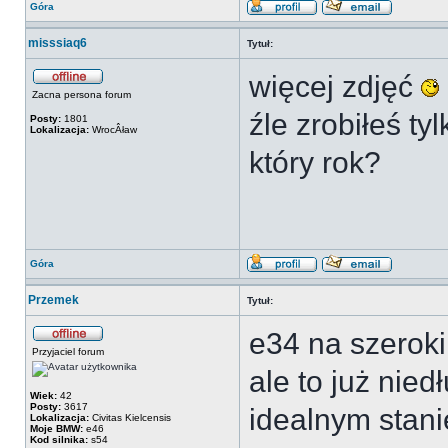
Góra
misssiaq6
Tytuł:
więcej zdjęć
Zacna persona forum
źle zrobiłeś ty
Posty:
1801
Lokalizacja:
WrocÂław
który rok?
Góra
Przemek
Tytuł:
e34 na szeroki
Przyjaciel forum
ale to już nied
Wiek:
42
Posty:
3617
idealnym stani
Lokalizacja:
Civitas Kielcensis
Moje BMW:
e46
Kod silnika:
s54