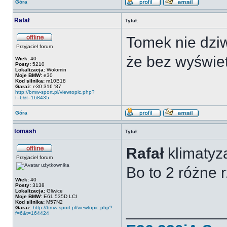
Góra
Rafał
Tytuł:
Tomek nie dziw 
Przyjaciel forum
że bez wyświe
Wiek:
40
Posty:
5210
Lokalizacja:
Wołomin
Moje BMW:
e30
Kod silnika:
m10B18
Garaż:
e30 316 '87
http://bmw-sport.pl/viewtopic.php?
f=6&t=168435
Góra
tomash
Tytuł:
Rafał
klimatyz
Przyjaciel forum
Bo to 2 różne 
Wiek:
40
Posty:
3138
Lokalizacja:
Gliwice
Moje BMW:
E61 535D LCI
Kod silnika:
M57N2
___________
Garaż:
http://bmw-sport.pl/viewtopic.php?
f=6&t=164424