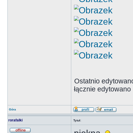
Ostatnio edytowano
łącznie edytowano 
Góra
rorafalki
Tytuł: