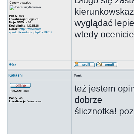
Długo się zas
Częsty bywalec
kierunkowskaz
Posty:
691
Lokalizacja:
Legnica
wyglądać lepiej
Moje BMW:
e34
Kod silnika:
M52B28
Garaż:
http://www.bmw-
wtedy ocenicie
sport.pl/viewtopic.php?t=19757
Góra
Kakashi
Tytuł:
też jestem opi
Pierwsze kroki
dobrze
Posty:
45
Lokalizacja:
Warszawa
ślicznotka! poz
___________