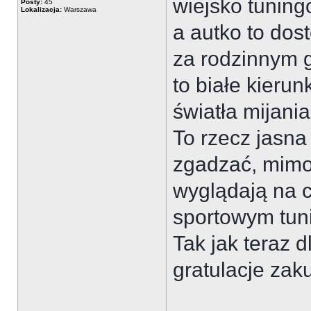
wiejsko tuning
Posty:
45
Lokalizacja:
Warszawa
a autko to dos
za rodzinnym 
to białe kierun
światła mijania
To rzecz jasna 
zgadzać, mimo 
wyglądają na c
sportowym tun
Tak jak teraz d
gratulacje za