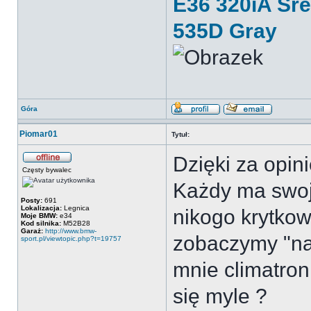
E36 320iA Sr
535D Gray
Góra
Piomar01
Tytuł:
Dzięki za opin
Częsty bywalec
Każdy ma swoj
Posty:
691
Lokalizacja:
Legnica
nikogo krytko
Moje BMW:
e34
Kod silnika:
M52B28
Garaż:
http://www.bmw-
zobaczymy "na 
sport.pl/viewtopic.php?t=19757
mnie climatron
się myle ?