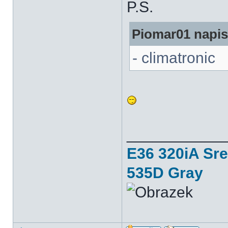
P.S.
Piomar01 napisa
- climatronic
___________
E36 320iA Sr
535D Gray