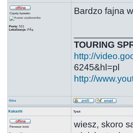
Bardzo fajna 
Częsty bywalec
Posty:
521
Lokalizacja:
PĂą
___________
TOURING SP
http://video.g
6245&hl=pl
http://www.yo
Góra
Kakashi
Tytuł:
wiesz, skoro s
Pierwsze kroki