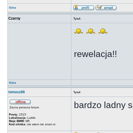
Góra
Czarny
Tytuł:
rewelacja!!
Góra
tomasz86
Tytuł:
bardzo ladny 
Zacna persona forum
Posty:
2315
Lokalizacja:
Lublin
Moje BMW:
M5
Kod silnika:
nie wiem nie znam si