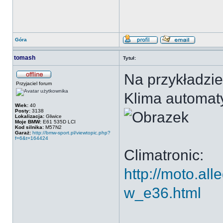
Góra
tomash
Tytuł:
Na przykładzi
Przyjaciel forum
Klima automat
Wiek:
40
Posty:
3138
Lokalizacja:
Gliwice
Moje BMW:
E61 535D LCI
Kod silnika:
M57N2
Garaż:
http://bmw-sport.pl/viewtopic.php?
f=6&t=164424
Climatronic:
http://moto.al
w_e36.html