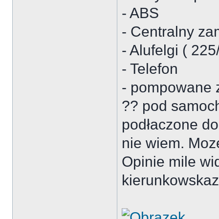
- ABS
- Centralny z
- Alufelgi ( 225
- Telefon
- pompowane za
?? pod samoch
podłaczone do 
nie wiem. Moze
Opinie mile w
kierunkowskazy