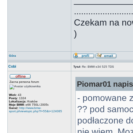
........................
Czekam na no
)
Góra
Cobi
Tytuł:
Re: BMW e34 525 TDS
Piomar01 napisa
Zacna persona forum
- pomowane za
Wiek:
43
Posty:
1324
Lokalizacja:
Kraków
Moje BMW:
e66 750Li 2005r.
?? pod samoch
Garaż:
http://www.bmw-
sport.pl/viewtopic.php?f=55&t=124085
podłaczone do
nie wiem. Moz