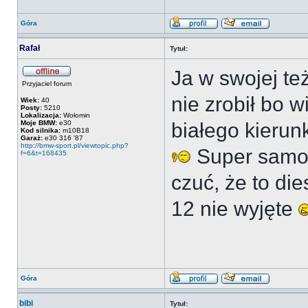
Góra
Rafał
Tytuł:
Ja w swojej te
Przyjaciel forum
nie zrobił bo 
Wiek:
40
Posty:
5210
Lokalizacja:
Wołomin
Moje BMW:
e30
białego kieru
Kod silnika:
m10B18
Garaż:
e30 316 '87
http://bmw-sport.pl/viewtopic.php?
Super samoc
f=6&t=168435
czuć, że to di
12 nie wyjęte
Góra
bibi
Tytuł: