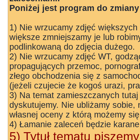
Poniżej jest program do zmiany 
1) Nie wrzucamy zdjęć większych
większe zmniejszamy je lub robim
podlinkowaną do zdjęcia dużego.
2) Nie wrzucamy zdjęć WT, godząc
propagujących przemoc, pornograf
złego obchodzenia się z samocho
(jeżeli czujecie że kogoś urazi, p
3) Na temat zamieszczanych tutaj
dyskutujemy. Nie ubliżamy sobie,
własnej oceny z którą możemy się
4) Łamanie zaleceń będzie karane
5) Tytuł tematu piszemy