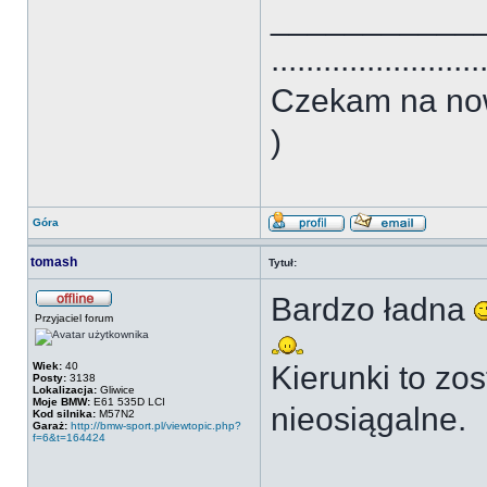
___________
........................
Czekam na no
)
Góra
tomash
Tytuł:
Bardzo ładna
Przyjaciel forum
Wiek:
40
Kierunki to zo
Posty:
3138
Lokalizacja:
Gliwice
Moje BMW:
E61 535D LCI
nieosiągalne.
Kod silnika:
M57N2
Garaż:
http://bmw-sport.pl/viewtopic.php?
f=6&t=164424