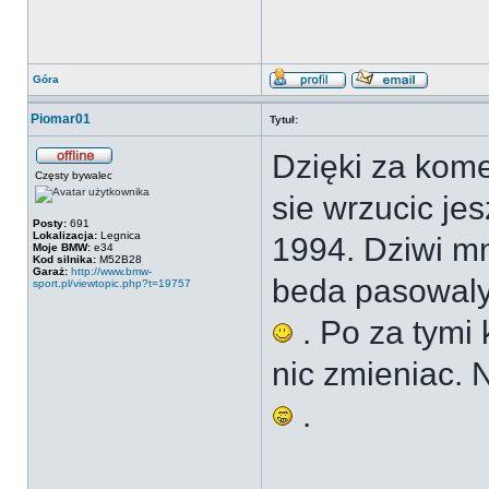
Góra
Piomar01
Tytuł:
Dzięki za kome
Częsty bywalec
sie wrzucic jes
Posty:
691
Lokalizacja:
Legnica
1994. Dziwi mn
Moje BMW:
e34
Kod silnika:
M52B28
Garaż:
http://www.bmw-
beda pasowaly 
sport.pl/viewtopic.php?t=19757
. Po za tymi
nic zmieniac.
.