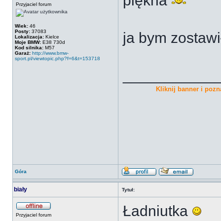
piękna
Przyjaciel forum
Wiek:
46
Posty:
37083
ja bym zostawi
Lokalizacja:
Kielce
Moje BMW:
E38 730d
Kod silnika:
M57
Garaż:
http://www.bmw-
sport.pl/viewtopic.php?f=6&t=153718
___________
Kliknij banner i pozna
Góra
biały
Tytuł:
Ładniutka
Przyjaciel forum