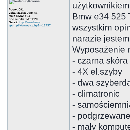
użytkownikiem
Posty:
691
Lokalizacja:
Legnica
Bmw e34 525 
Moje BMW:
e34
Kod silnika:
M52B28
Garaż:
http://www.bmw-
wszystkim opin
sport.pl/viewtopic.php?t=19757
narazie jestem
Wyposażenie m
- czarna skóra
- 4X el.szyby
- dwa szyberd
- climatronic
- samościemnia
- podgrzewane 
- mały komput