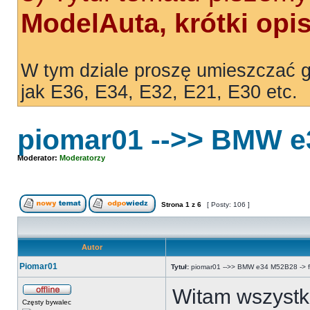
ModelAuta, krótki opi
W tym dziale proszę umieszczać g
jak E36, E34, E32, E21, E30 etc.
piomar01 -->> BMW e3
Moderator:
Moderatorzy
Strona
1
z
6
[ Posty: 106 ]
Autor
Piomar01
Tytuł:
piomar01 -->> BMW e34 M52B28 -> fot
Witam wszystk
Częsty bywalec