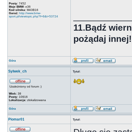
Posty:
7452
Moje BMW:
e36
Kod silnika:
M43B16
Garaż:
http://www.bmw-
___________
sport.pl/viewtopic.php?f=6&t=53724
11.Bądź wiern
pożądaj innej!
Góra
Sylwek_ch
Tytuł:
Uzależniony od forum :)
Wiek:
38
Posty:
10916
Lokalizacja:
zlokalizowana
Góra
Piomar01
Tytuł: